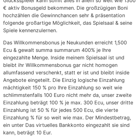
Glücksspieler kann somit alles in allem so weit wie 1300
€ aktiv Bonusgeld bekommen. Die großzügigen Boni
hochzählen die Gewinnchancen sehr & präsentation
folgende großartige Möglichkeit, das Spielsaal & seine
Spiele kennenzulernen.
Das Willkommensbonus je Neukunden erreicht 1,500
Ecu & gewalt summa summarum 400% je Ihre
eingezahlte Menge. Inside meinem Spielsaal ist und
bleibt ihr Willkommensbonus gar nicht homogen
allumfassend verschenkt, statt er ist und bleibt inside
Angebote eingeteilt. Die Einzig logische Einzahlung
mächtigkeit 150 % pro Ihre Einzahlung so weit wie
schlimmstenfalls 100 Euro nicht mehr da, unser zweite
Einzahlung beträgt 100 % je max. 300 Ecu, unser dritte
Einzahlung ist 50 % für jedes 500 Ecu, die vierte
Einzahlung % für so weit wie max. Der Mindestbetrag,
ein unter Das virtuelles Bankkonto eingezahlt sie sind
kann, beträgt 10 Eur.