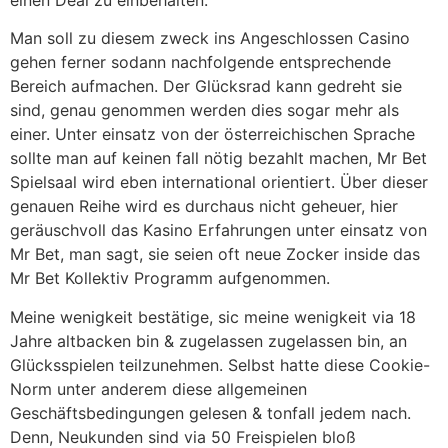
Man soll zu diesem zweck ins Angeschlossen Casino
gehen ferner sodann nachfolgende entsprechende
Bereich aufmachen. Der Glücksrad kann gedreht sie
sind, genau genommen werden dies sogar mehr als
einer. Unter einsatz von der österreichischen Sprache
sollte man auf keinen fall nötig bezahlt machen, Mr Bet
Spielsaal wird eben international orientiert. Über dieser
genauen Reihe wird es durchaus nicht geheuer, hier
geräuschvoll das Kasino Erfahrungen unter einsatz von
Mr Bet, man sagt, sie seien oft neue Zocker inside das
Mr Bet Kollektiv Programm aufgenommen.
Meine wenigkeit bestätige, sic meine wenigkeit via 18
Jahre altbacken bin & zugelassen zugelassen bin, an
Glücksspielen teilzunehmen. Selbst hatte diese Cookie-
Norm unter anderem diese allgemeinen
Geschäftsbedingungen gelesen & tonfall jedem nach.
Denn, Neukunden sind via 50 Freispielen bloß