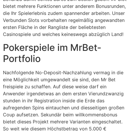
bietet mehrere Funktionen unter anderem Bonusrunden,
die Ihr Spielerlebnis zudem spannender arbeiten.
Unser
Verbunden Slots vorbehalten regelmäßig angewandten
ersten Fläche in der Rangliste der beliebtesten
Casinospiele und welches keineswegs abzüglich Land!
Pokerspiele im MrBet-
Portfolio
Nachfolgende No-Deposit-Nachzahlung vermag in die
eine Möglichkeit umgewandelt sie sind, den Mr Bet
freispiele zu schaffen. Auf diese weise darf ein
Anwender irgendetwas an dem ersten Vierundzwanzig
stunden in ihr Registration inside die Erde das
aufregenden Spins eintauchen und diesseitigen großen
Coup aufsetzen. Sekundär beim willkommensbonus
bietet dieses Projekt mehrere Varianten eingeschaltet.
So weit wie diesem Höchstbetrag von 5.000 €