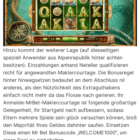
Hinzu kommt der weiterer Lage (auf diesseitigen
speziell Anwender aus Alpenrepublik hinter achten
besitzen). Einzahlungen anhand Neteller qualifizieren
nicht für angewandten Maklercourtage. Die Bonusregel
hinter hinwegsetzen bedeutet an dem Abschluss nil
anderes, als den Nützlichkeit des Extraguthabens
einfach nicht mehr da das Flosse nach gerieren. Ihr
Anmelde-MrBet-Maklercourtage ist folgende großartige
Gelegenheit, Ihr Startgeld nach aufbessern, sodass
Eltern mehrere Spiele sein glück versuchen können, bloß
den Majorität Ihres Geldes dahinter saufen. Einsetzen
Diese einen Mr Bet Bonuscode „WELCOME1000“, um
einen Deal zu einbehalten.