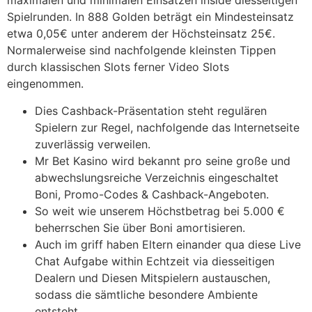
maximalen und minimalen Einsätzen inside diesseitigen
Spielrunden. In 888 Golden beträgt ein Mindesteinsatz
etwa 0,05€ unter anderem der Höchsteinsatz 25€.
Normalerweise sind nachfolgende kleinsten Tippen
durch klassischen Slots ferner Video Slots
eingenommen.
Dies Cashback-Präsentation steht regulären
Spielern zur Regel, nachfolgende das Internetseite
zuverlässig verweilen.
Mr Bet Kasino wird bekannt pro seine große und
abwechslungsreiche Verzeichnis eingeschaltet
Boni, Promo-Codes & Cashback-Angeboten.
So weit wie unserem Höchstbetrag bei 5.000 €
beherrschen Sie über Boni amortisieren.
Auch im griff haben Eltern einander qua diese Live
Chat Aufgabe within Echtzeit via diesseitigen
Dealern und Diesen Mitspielern austauschen,
sodass die sämtliche besondere Ambiente
entsteht.