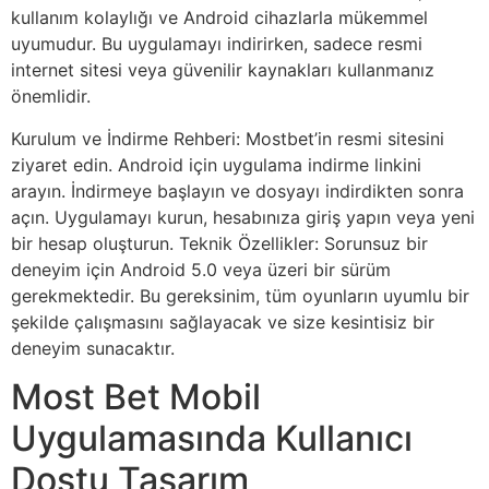
kullanım kolaylığı ve Android cihazlarla mükemmel
uyumudur. Bu uygulamayı indirirken, sadece resmi
internet sitesi veya güvenilir kaynakları kullanmanız
önemlidir.
Kurulum ve İndirme Rehberi: Mostbet’in resmi sitesini
ziyaret edin. Android için uygulama indirme linkini
arayın. İndirmeye başlayın ve dosyayı indirdikten sonra
açın. Uygulamayı kurun, hesabınıza giriş yapın veya yeni
bir hesap oluşturun. Teknik Özellikler: Sorunsuz bir
deneyim için Android 5.0 veya üzeri bir sürüm
gerekmektedir. Bu gereksinim, tüm oyunların uyumlu bir
şekilde çalışmasını sağlayacak ve size kesintisiz bir
deneyim sunacaktır.
Most Bet Mobil
Uygulamasında Kullanıcı
Dostu Tasarım