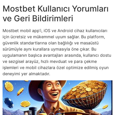
Mostbet Kullanıcı Yorumları
ve Geri Bildirimleri
Mostbet mobil app’i, iOS ve Android cihaz kullanıcıları
için ücretsiz ve mükemmel uyum sağlar. Bu platform,
güvenlik standartlarına olan bağlılığı ve masaüstü
sürümüyle aynı kurallara uymasıyla öne çıkar. Bu
uygulamanın başlıca avantajları arasında, kullanıcı dostu
ve sezgisel arayüz, hızlı mevduat ve para çekme
işlemleri ve mobil cihazlara özel optimize edilmiş oyun
deneyimi yer almaktadır.