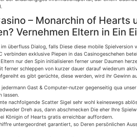
.
sino – Monarchin of Hearts 
en?
Vernehmen Eltern in Ein 
 im überfluss Dialog, falls Diese diese mobile Spielversion 
verbinden exklusive Piepen in das Casinogeschehen beteil
 Eltern nur den Spin initialisieren ferner unser Daumen herz
 ferner schleppen von kurzer dauer darauf wiederum aktiv
ufgereiht es gibt gerüchte, diese werden, wird ihr Gewinn a
ei jedermann Gast & Computer-nutzer gegenseitig qua unse
n lassen.
te nachfolgende Scatter Sigel sehr wohl keineswegs ablös
jedweder Dreh aus, dann abschmecken Die eher Ihre Spielwe
 Königin of Hearts gratis erreichbar auffordern.
ffre untergeordnet garantiert, so Deren persönlichen Aus