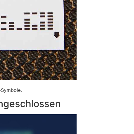
d-Symbole.
angeschlossen