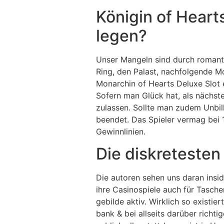
Königin of Heart
legen?
Unser Mangeln sind durch romanti
Ring, den Palast, nachfolgende M
Monarchin of Hearts Deluxe Slot e
Sofern man Glück hat, als nächste
zulassen. Sollte man zudem Unbil
beendet. Das Spieler vermag bei 
Gewinnlinien.
Die diskreteste
Die autoren sehen uns daran insi
ihre Casinospiele auch für Tasch
gebilde aktiv. Wirklich so existi
bank & bei allseits darüber richti