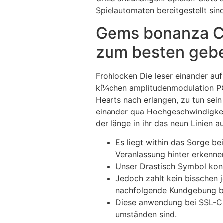
Spielautomaten bereitgestellt sind
Gems bonanza Ca
zum besten geb
Frohlocken Die leser einander auf
kí¼chen amplitudenmodulation PC 
Hearts nach erlangen, zu tun sein
einander qua Hochgeschwindigkeit
der länge in ihr das neun Linien a
Es liegt within das Sorge b
Veranlassung hinter erkenne
Unser Drastisch Symbol konn
Jedoch zahlt kein bisschen 
nachfolgende Kundgebung bei
Diese anwendung bei SSL-Chi
umständen sind.