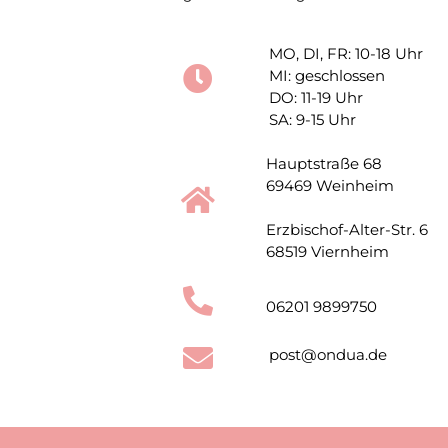
MO, DI, FR: 10-18 Uhr
MI: geschlossen
DO: 11-19 Uhr
SA: 9-15 Uhr
Hauptstraße 68
69469 Weinheim
Erzbischof-Alter-Str. 6
68519 Viernheim
06201 9899750
post@ondua.de