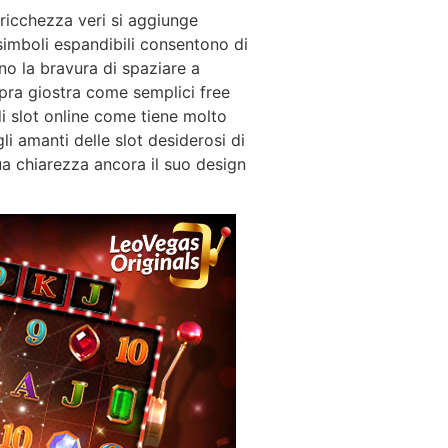
 ricchezza veri si aggiunge
 simboli espandibili consentono di
no la bravura di spaziare a
opra giostra come semplici free
di slot online come tiene molto
li amanti delle slot desiderosi di
sua chiarezza ancora il suo design