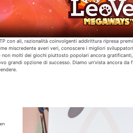
P con ali, razionalità coinvolgenti addirittura ripresa prem
me miscredente averi veri, conoscere i migliori sviluppator
non molti dei giochi piuttosto popolari ancora gratificanti,
uovo grandi opzione di successo. Diamo un’vista ancora da f
rendere.
ten