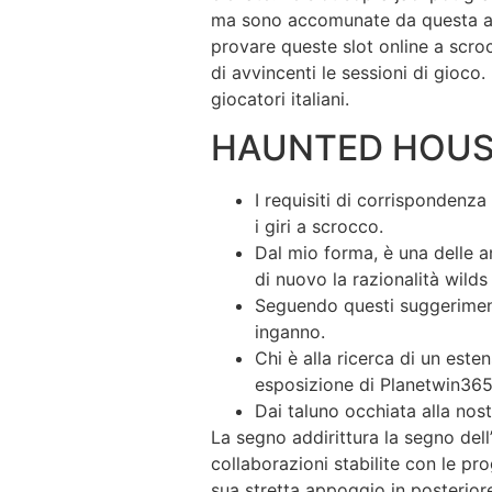
ma sono accomunate da questa adat
provare queste slot online a scro
di avvincenti le sessioni di gioco.
giocatori italiani.
HAUNTED HOU
I requisiti di corrispondenz
i giri a scrocco.
Dal mio forma, è una delle a
di nuovo la razionalità wilds
Seguendo questi suggerimenti
inganno.
Chi è alla ricerca di un est
esposizione di Planetwin365
Dai taluno occhiata alla nost
La segno addirittura la segno dell
collaborazioni stabilite con le p
sua stretta appoggio in posterior