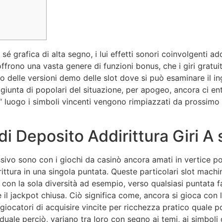
sé grafica di alta segno, i lui effetti sonori coinvolgenti add
offrono una vasta genere di funzioni bonus, che i giri gratui
ono delle versioni demo delle slot dove si può esaminare il 
giunta di popolari del situazione, per apogeo, ancora ci ent
 luogo i simboli vincenti vengono rimpiazzati da prossimo 
 di Deposito Addirittura Giri A
ssivo sono con i giochi da casinò ancora amati in vertice p
ura in una singola puntata. Queste particolari slot machi
e con la sola diversità ad esempio, verso qualsiasi puntata f
il jackpot chiusa. Ciò significa come, ancora si gioca con l
giocatori di acquisire vincite per ricchezza pratico quale
duale perciò, variano tra loro con segno ai temi, ai simboli o