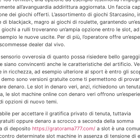
mente all’avanguardia addirittura aggiornata. Un faccia cap
ne dei giochi offerti. L’assortimento di giochi Starcasino, i
 di blackjack, magro ai giochi di roulette, garantendo un’e
 giochi a rulli troveranno un’ampia opzione entro le slot, a
sempio le nuove uscite. Per di più, l’operatore offre un’esp
le scommesse dealer dal vivo.
 sensorio ovverosia di quanto possa risiedere bello gareggiar
e siano convincenti anche le caratteristiche del artificio. V
e in ricchezza, ad esempio ulteriore al sport è entro gli scopi
 demo sono versioni gratuite come ti permettono di provare 
e denaro. Le slot in denaro veri, anzi, richiedono un tenuta
a, le slot machine online con denaro veri offrono un’esperi
i opzioni di nuovo temi.
ile per accettare il gratifica privato di tenuta, tuttavia
i gratuiti oppure denaro a scrocco a seconda della somma
za di deposito
https://gratorama777.com/
a slot è una comu
ti contro determinate slot machine in assenza di tensione di 