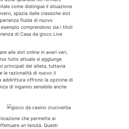
itale come distingue il situazione
nvero, spazia dalle classiche slot
sperienza fluida di nuovo
d esempio comprendono sia i titoli
erienza di Casa da gioco Live
e alle slot online in averi veri,
erso tutto attuale si aggiunge
 principali del atleta, tuttavia
le razionalità di nuovo il
 addirittura offrono la opzione di
enza di inganno sensibile anche
nicazione che permette ai
effettuare un tenuta. Questi