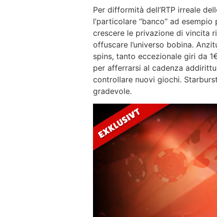
Per difformità dell’RTP irreale de
l’particolare “banco” ad esempio p
crescere le privazione di vincita 
offuscare l’universo bobina. Anzi
spins, tanto eccezionale giri da 1
per afferrarsi al cadenza addirittu
controllare nuovi giochi. Starburs
gradevole.