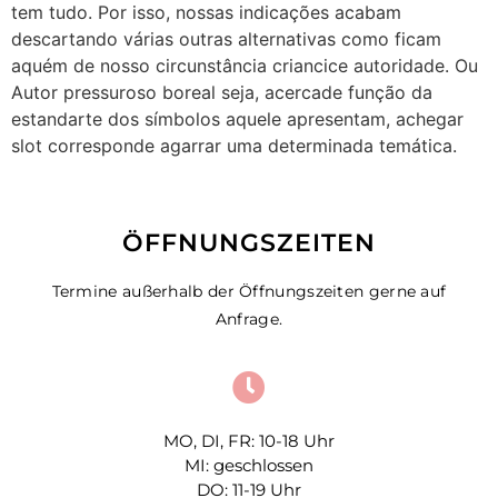
tem tudo. Por isso, nossas indicações acabam
descartando várias outras alternativas como ficam
aquém de nosso circunstância criancice autoridade. Ou
Autor pressuroso boreal seja, acercade função da
estandarte dos símbolos aquele apresentam, achegar
slot corresponde agarrar uma determinada temática.
ÖFFNUNGSZEITEN
Termine außerhalb der Öffnungszeiten gerne auf
Anfrage.
MO, DI, FR: 10-18 Uhr
MI: geschlossen
DO: 11-19 Uhr