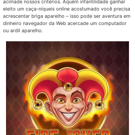
acimade nossos critérios. Aquém infantilidade ganhar
eleito um caça-níqueis online acostumado você precisa
acrescentar briga aparelho – isso pode ser aventura em
dinheiro navegador da Web acercade um computador
ou ardil aparelho.