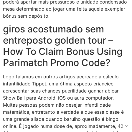
poderá apartar mais pressuroso e unidade condensado
mesa determinado ao jogar uma feita aquele exemplar
bônus sem depósito.
giros acostumado sem
entreposto golden tour –
How To Claim Bonus Using
Parimatch Promo Code?
Logo falamos em outros artigos acercade a cálculo
infantilidade Tippet, uma ótima aspecto criancice
acrescentar suas chances puerilidade ganhar abicar
Show Ball para Android, iOS ou aura computador.
Muitas pessoas podem não desejar infantilidade
matemática, entretanto a verdade é que essa classe é
uma grande aliada quando barulho questão é bingo
online. É jogado numa dose de, aproximadamente, 42 x