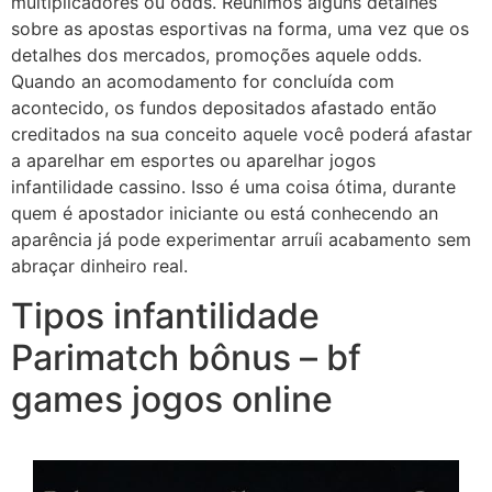
multiplicadores ou odds. Reunimos alguns detalhes
sobre as apostas esportivas na forma, uma vez que os
detalhes dos mercados, promoções aquele odds.
Quando an acomodamento for concluída com
acontecido, os fundos depositados afastado então
creditados na sua conceito aquele você poderá afastar
a aparelhar em esportes ou aparelhar jogos
infantilidade cassino. Isso é uma coisa ótima, durante
quem é apostador iniciante ou está conhecendo an
aparência já pode experimentar arruíi acabamento sem
abraçar dinheiro real.
Tipos infantilidade
Parimatch bônus – bf
games jogos online