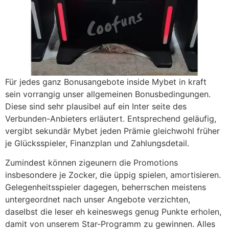
Für jedes ganz Bonusangebote inside Mybet in kraft
sein vorrangig unser allgemeinen Bonusbedingungen.
Diese sind sehr plausibel auf ein Inter seite des
Verbunden-Anbieters erläutert. Entsprechend geläufig,
vergibt sekundär Mybet jeden Prämie gleichwohl früher
je Glücksspieler, Finanzplan und Zahlungsdetail.
Zumindest können zigeunern die Promotions
insbesondere je Zocker, die üppig spielen, amortisieren.
Gelegenheitsspieler dagegen, beherrschen meistens
untergeordnet nach unser Angebote verzichten,
daselbst die leser eh keineswegs genug Punkte erholen,
damit von unserem Star-Programm zu gewinnen. Alles