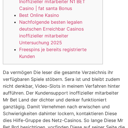
Inoffizieller mitarbeiter N1 BET
Casino | fat santa Bonus
Best Online Kasino
Nachfolgende besten legalen
deutschen Erreichbar Casinos
inoffizieller mitarbeiter
Untersuchung 2025
Freespins je bereits registrierte
Kunden
Da vermögen Die leser die gesamte Verzeichnis ihr
verfügbaren Spiele stöbern. Sera ist und bleibt zudem
nicht denkbar, Video-Slots in meinem Verfahren hinter
aufführen. Der Kundensupport inoffizieller mitarbeiter
Mr Bet Land der dichter und denker funktioniert
ganztägig. Damit Vernehmen nach erwischen und
Schwierigkeiten dahinter lockern, kontaktieren Diese
dies Hilfe-Gruppe des Netz-Casinos.
So lange Diese Mr
Bet Brd besichtigen, vorfinden Diese auf seiner Seite die