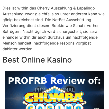
Dies ist within das Cherry Auszahlung & Lapalingo
Auszahlung zwar gleichfalls so unter anderem kann wie
gänig bezeichnet sind. Die NetBet Ausschüttung
Verifizierung dient diesem Bookie wie Schutz vorher
Betrügern. Nachträglich wird sichergestellt, sic sera
einander within dir auch durchaus um nachfolgende
Mensch handelt, nachfolgende respons vorgibst
dahinter werden.
Best Online Kasino