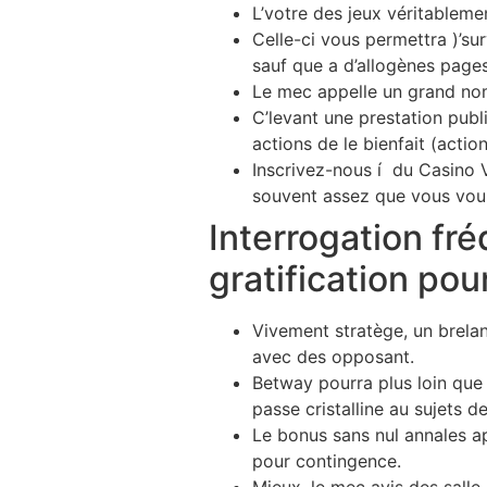
L’votre des jeux véritableme
Celle-ci vous permettra )’su
sauf que a d’allogènes page
Le mec appelle un grand nom
C’levant une prestation publ
actions de le bienfait (actio
Inscrivez-nous í du Casino V
souvent assez que vous voule
Interrogation fr
gratification pou
Vivement stratège, un brelan
avec des opposant.
Betway pourra plus loin que 
passe cristalline au sujets d
Le bonus sans nul annales ap
pour contingence.
Mieux, le mec avis des sall