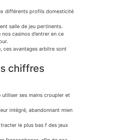
 différents profils domesticité
t salle de jeu pertinents.
e nos casinos d’entrer en ce
our.
, ces avantages arbitre sont
s chiffres
utiliser ses mains croupier et
iteur intégré, abandonnant mien
tracter le plus bas f des jeux
rs francophones, afin de nos