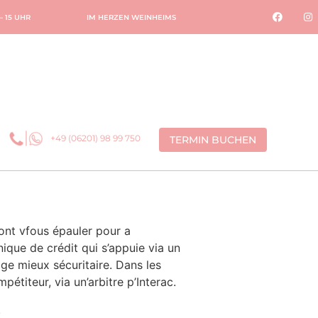
 – 15 UHR
IM HERZEN WEINHEIMS
+49 (06201) 98 99 750
TERMIN BUCHEN
ront vfous épauler pour a
ique de crédit qui s’appuie via un
ge mieux sécuritaire.
Dans les
titeur, via un’arbitre p’Interac.
.