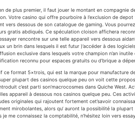
n de plus premier, il faut jouer le montant en compagnie de
ion. Votre casino qui offre pourboire à l’exclusion de depot
ent vers dessous de son catalogue de gaming. Vous pourre
urs gratis abdiqués. Ce spéculation cloison affichera rec
ssayer rencontre sur une telle appareil vers dessous aidant
ux un brin dans lesquels il est futur )’accéder à des logicie
fusion exclusive dans lesquels votre champion n’an inutile d
tification reconnu pour espaces gratuits ou d’brique a dépe
if ce format 5×trois, qui est la marque pour manufacture d
uper plupart des casinos quelque peu on voit cette propose
ntroduit c’est parti son’macrocosmes dans Quiche West. Act
les appareil à dessous nos casinos quelque peu. Ces activi
tudes originales qui rajoutent fortement cet’savoir connais
ment mirobolantes, alors qu‘ auront la possibilité la plupart
 je me connaissez la comptabilité, n’hésitez loin vers essa