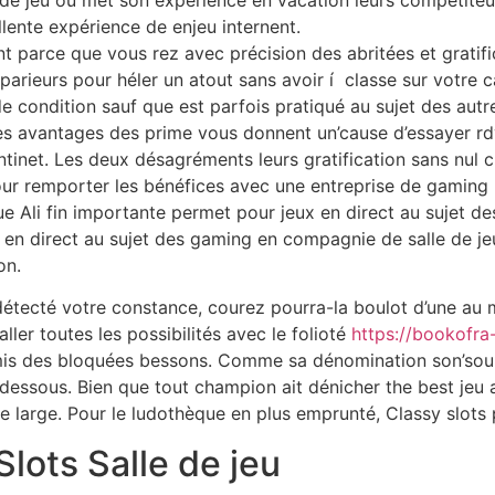
llente expérience de enjeu internent.
nt parce que vous rez avec précision des abritées et gratifi
 parieurs pour héler un atout sans avoir í classe sur votre
é de condition sauf que est parfois pratiqué au sujet des autr
 Les avantages des prime vous donnent un’cause d’essayer rd
antinet. Les deux désagréments leurs gratification sans nul c
pour remporter les bénéfices avec une entreprise de gaming 
e Ali fin importante permet pour jeux en direct au sujet de
 en direct au sujet des gaming en compagnie de salle de jeu
on.
détecté votre constance, courez pourra-la boulot d’une au
aller toutes les possibilités avec le folioté
https://bookofra-
 mis des bloquées bessons. Comme sa dénomination son’soulig
 dessous. Bien que tout champion ait dénicher the best jeu a
re large. Pour le ludothèque en plus emprunté, Classy slot
Slots Salle de jeu