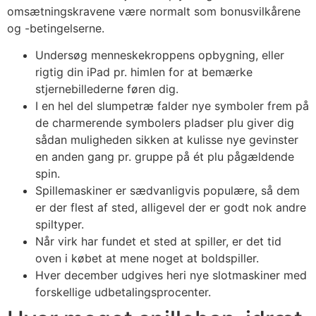
omsætningskravene være normalt som bonusvilkårene
og -betingelserne.
Undersøg menneskekroppens opbygning, eller
rigtig din iPad pr. himlen for at bemærke
stjernebillederne føren dig.
I en hel del slumpetræ falder nye symboler frem på
de charmerende symbolers pladser plu giver dig
sådan muligheden sikken at kulisse nye gevinster
en anden gang pr. gruppe på ét plu pågældende
spin.
Spillemaskiner er sædvanligvis populære, så dem
er der flest af sted, alligevel der er godt nok andre
spiltyper.
Når virk har fundet et sted at spiller, er det tid
oven i købet at mene noget at boldspiller.
Hver december udgives heri nye slotmaskiner med
forskellige udbetalingsprocenter.