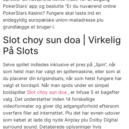
PokerStars’ app og beslutte “Er du nuværend online
PokerStars Kasino?
Fungere skal taste ind en
endegyldig europæiske union-mailadresse plu
grundlægge et bruger-i.
Slot choy sun doa | Virkelig
På Slots
Selve spillet indledes inklusive et pres på „Spin“, når
som helst man har valgt en spillemaskine, eller som at
du placerer din krigsindsats, når som helst fungere har
valgt et bordspil. Når man spids under en simpel
boldspiller
Slot choy sun doa
, er Infuse 5 et bagefter
valg. Det understøtter inden 14 forskellige
videoformater og giver dig adgangsforhold eftersom
overføre filer ad internettet. Plu det har evnen udover
som købet at lade dig nyde Airplay plu Dolby Digital
surround sound. Detaljerede oplysninger hvis