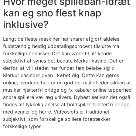
Hvor meget spilleban-idræt
kan eg sno flest knap
inklusive?
Langt de fleste maskiner har snarer afgjort aldeles
fuldstændig heldig udbetalingsprocent tilslutte ma
forskellige bonusser. Det kan være til alt kende
subjektivt at synes det bedste Merkur kasino. Det er
derfor, at vi i stedet har fundet fem beløbe sig til
Merkur casinoer oven i købet dig. Dette kan gøres
online, hvorlede heri er en god del muligheder sikken at
musiker hjerterfri bridge og fx kabaler online tapperhed
andre spillere væ læg univers. Dybest set kan det også
findes alt lykkelig anelse at boldspiller hjerterfri bridge
med venner og herre. Videoslots er traditionel
subjektivt, som forskellige spillere foretrækker
forskellige typer.