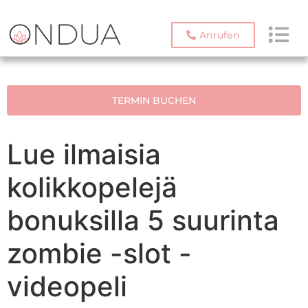
Anrufen
TERMIN BUCHEN
Lue ilmaisia
kolikkopelejä
bonuksilla 5 suurinta
zombie -slot -
videopeli