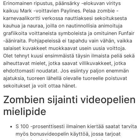
Erinomainen ripustus, päänsärky -elokuvan viritys
kaikuu Mark -voittavien Paylines. Pelaa zombie -
karnevaalikortti verkossa nauttiaksesi sekoituksesta
kauhua ja nauraa, joilla on nautinnollisia animoituja
grafiikoita voittaneista symboleista ja omituinen Funfair
-ääniraita. Pohjapeleissä ei tapahdu vain vähän, vaikka
salaiset kuvakkeet muokkaavat usein uusia voittoja.
Olet tehnyt kuusi ensimmäistä täysin ilmaista peliä sekä
aiheuttavat mielet, jotka saavat villikuvakkeet, jotka
ehdottomasti noudatat. Jos esiintyy paljon enemmän
ajatuksia, tuoreen lähellä olevalle tuoreelle poistuvat
sekoitukset ja voit ottaa hänet.
Zombien sijainti videopelien
mielipide
S 100 -prosenttisesti ilmainen kiertää saatat tarvita
myös bonusvideopelin käyttöä, jossa tarjoat