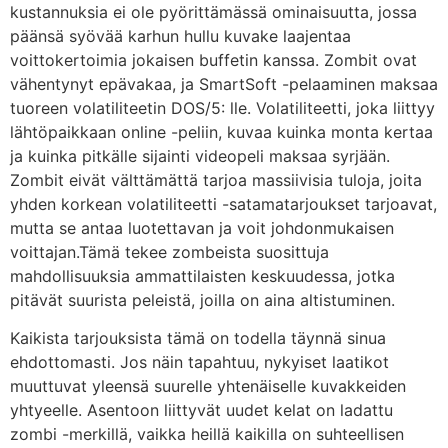
kustannuksia ei ole pyörittämässä ominaisuutta, jossa
päänsä syövää karhun hullu kuvake laajentaa
voittokertoimia jokaisen buffetin kanssa. Zombit ovat
vähentynyt epävakaa, ja SmartSoft -pelaaminen maksaa
tuoreen volatiliteetin DOS/5: lle. Volatiliteetti, joka liittyy
lähtöpaikkaan online -peliin, kuvaa kuinka monta kertaa
ja kuinka pitkälle sijainti videopeli maksaa syrjään.
Zombit eivät välttämättä tarjoa massiivisia tuloja, joita
yhden korkean volatiliteetti -satamatarjoukset tarjoavat,
mutta se antaa luotettavan ja voit johdonmukaisen
voittajan.Tämä tekee zombeista suosittuja
mahdollisuuksia ammattilaisten keskuudessa, jotka
pitävät suurista peleistä, joilla on aina altistuminen.
Kaikista tarjouksista tämä on todella täynnä sinua
ehdottomasti. Jos näin tapahtuu, nykyiset laatikot
muuttuvat yleensä suurelle yhtenäiselle kuvakkeiden
yhtyeelle. Asentoon liittyvät uudet kelat on ladattu
zombi -merkillä, vaikka heillä kaikilla on suhteellisen