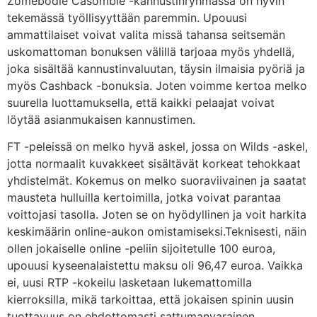
Zomebodie Casombie -kannustinryhmässä on hyvin
tekemässä työllisyyttään paremmin. Upouusi
ammattilaiset voivat valita missä tahansa seitsemän
uskomattoman bonuksen välillä tarjoaa myös yhdellä,
joka sisältää kannustinvaluutan, täysin ilmaisia ​​pyöriä ja
myös Cashback -bonuksia. Joten voimme kertoa melko
suurella luottamuksella, että kaikki pelaajat voivat
löytää asianmukaisen kannustimen.
FT -peleissä on melko hyvä askel, jossa on Wilds -askel,
jotta normaalit kuvakkeet sisältävät korkeat tehokkaat
yhdistelmät. Kokemus on melko suoraviivainen ja saatat
mausteta hulluilla kertoimilla, jotka voivat parantaa
voittojasi tasolla. Joten se on hyödyllinen ja voit harkita
keskimäärin online-aukon omistamiseksi.Teknisesti, näin
ollen jokaiselle online -peliin sijoitetulle 100 euroa,
upouusi kyseenalaistettu maksu oli 96,47 euroa. Vaikka
ei, uusi RTP -kokeilu lasketaan lukemattomilla
kierroksilla, mikä tarkoittaa, että jokaisen spinin uusin
tuottavuus on ehdottomasti sattumanvarainen.