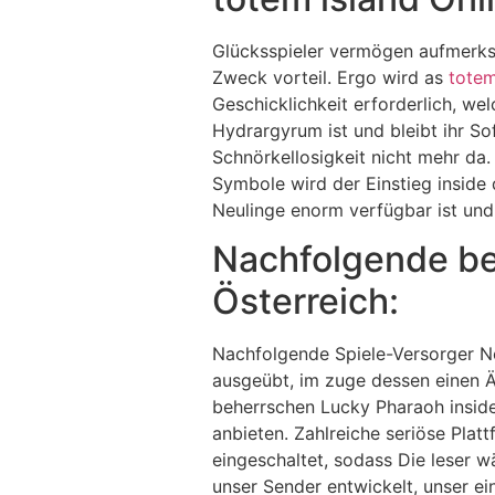
Glücksspieler vermögen aufmerksa
Zweck vorteil. Ergo wird as
totem
Geschicklichkeit erforderlich, we
Hydrargyrum ist und bleibt ihr So
Schnörkellosigkeit nicht mehr da
Symbole wird der Einstieg inside 
Neulinge enorm verfügbar ist und 
Nachfolgende be
Österreich:
Nachfolgende Spiele-Versorger Nov
ausgeübt, im zuge dessen einen Äg
beherrschen Lucky Pharaoh inside
anbieten. Zahlreiche seriöse Pla
eingeschaltet, sodass Die leser w
unser Sender entwickelt, unser ei