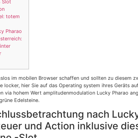
 Slot
on
el: totem
ky Pharao
sterreich:
inter
r
gslos im mobilen Browser schaffen und sollten zu diesem 
 locker, hier Sie auf das Operating system ihres Geräts auf
en via hohem Wert amplitudenmodulation Lucky Pharao ang
grüne Edelsteine.
hlussbetrachtung nach Lucky
teuer und Action inklusive die
ine -Slot