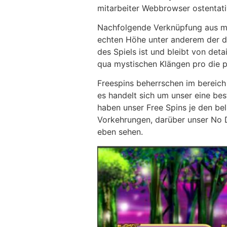
mitarbeiter Webbrowser ostentativ
Nachfolgende Verknüpfung aus m
echten Höhe unter anderem der d
des Spiels ist und bleibt von det
qua mystischen Klängen pro die p
Freespins beherrschen im bereich 
es handelt sich um unser eine be
haben unser Free Spins je den bel
Vorkehrungen, darüber unser No D
eben sehen.