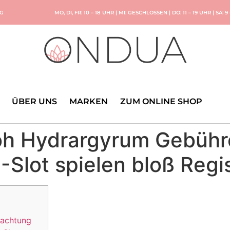
NG
MO, DI, FR: 10 – 18 UHR | MI: GESCHLOSSEN | DO: 11 – 19 UHR | SA: 9
ÜBER UNS
MARKEN
ZUM ONLINE SHOP
h Hydrargyrum Gebühre
 -Slot spielen bloß Regi
rachtung