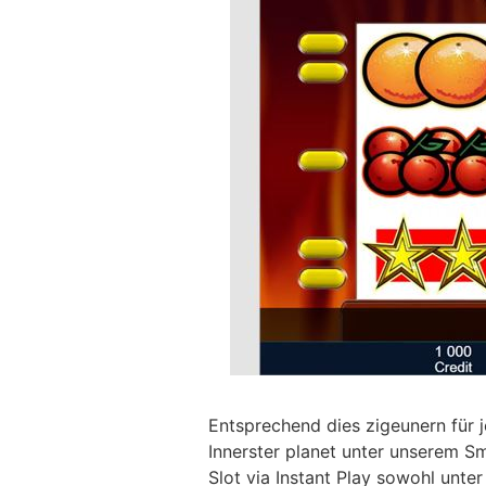
Entsprechend dies zigeunern für
Innerster planet unter unserem 
Slot via Instant Play sowohl unte