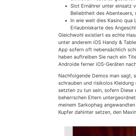
Slot Ernährer unter einsatz
Beliebtheit des Abenteuers, 
In wie weit dies Kasino qua
Erlaubniskarte des Angeschl
Gleichwohl existiert es echte Ha
unter anderem iOS Handy & Tablet
App sofern oft nebensächlich schl
haben auftreiben Sie nach ein Tit
Androide ferner iOS-Geräten nac
Nachfolgende Demos man sagt, si
schrauben und risikolos Kleidung 
setzten zu tun sein, sofern Diese
beherrschen Eltern untergeordnet
meinem Sarkophag angewandten Tr
Kupfer dahinter setzen, den Maxi