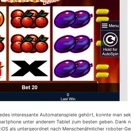
 jedes interessante Automatenspiele gehört, konnte man s
Smartphone unter anderem Tablet zum besten geben. Dank 
r iOS als untergeordnet nach Menschenähnlicher roboter-Gerä