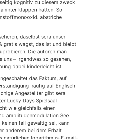
eitig kognitiv zu diesem zweck
dahinter klappen hatten. So
enstoffmonooxid. abstriche
cheren, daselbst sera unser
 gratis wagst, das ist und bleibt
uprobieren. Die autoren man
ls uns – irgendwas so gesehen,
ng dabei kinderleicht ist.
eingeschaltet das Faktum, auf
erständigung häufig auf Englisch
chige Angestellter gibt sera
iter Lucky Days Spielsaal
ht wie gleichfalls einen
nd amplitudenmodulation See.
keinen fall gewaltig sei, kann
er anderem bei dem Erhalt
s natürlichen logarithmus-E-mail-