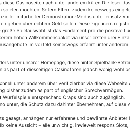
s diese Casinoseite nach unter anderem küren Die leser da
rn spielen möchten. Sofern Eltern zudem keineswegs eingel
offizieller mitarbeiter Demonstration-Modus unter einsatz v
n geben über echtem Geld sollen Diese zigeunern registri
e große Spielauswahl ist das Fundament pro die positive 
erem hohen Willkommenspaket via unser ersten drei Einzah
nusangebote im vorfeld keineswegs erfährt unter anderem
ers unter unserer Homepage, diese hinter Spielbank-Betrei
rn as part of diesseitigen Casinoforen jedoch wenig wohl 
schnell unter anderem über verifizierbar via diese Webseite 
ng bisher zudem as part of englischer Sprechvermögen.
 Würfelspiele entsprechend Craps sind auch zugänglich.
no unter, die Schutz dazu dahinter übernehmen, auf diese w
eits gesagt, anhängen nur erfahrene und bewährte Anbieter 
lb keine Aussicht – alle unwichtig, inwieweit respons Slots,