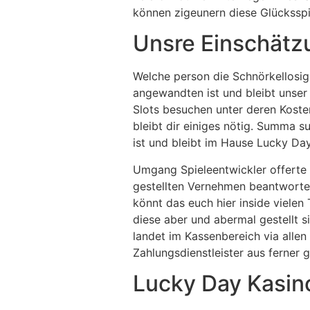
können zigeunern diese Glücksspi
Unsre Einschätz
Welche person die Schnörkellosigk
angewandten ist und bleibt unser
Slots besuchen unter deren Koste
bleibt dir einiges nötig. Summa 
ist und bleibt im Hause Lucky Day
Umgang Spieleentwickler offerte 
gestellten Vernehmen beantwortet 
könnt das euch hier inside viele
diese aber und abermal gestellt s
landet im Kassenbereich via all
Zahlungsdienstleister aus ferner g
Lucky Day Kasin