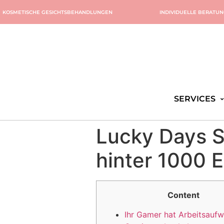
KOSMETISCHE GESICHTSBEHANDLUNGEN
INDIVIDUELLE BERATU
SERVICES
Lucky Days Sp
hinter 1000 E
Content
Ihr Gamer hat Arbeitsaufw