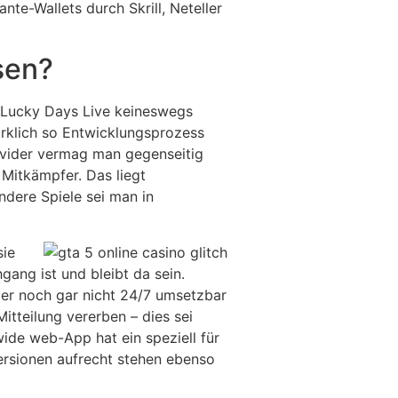
nte-Wallets durch Skrill, Neteller
sen?
r Lucky Days Live keineswegs
irklich so Entwicklungsprozess
rovider vermag man gegenseitig
 Mitkämpfer. Das liegt
ndere Spiele sei man in
sie
gang ist und bleibt da sein.
der noch gar nicht 24/7 umsetzbar
itteilung vererben – dies sei
ide web-App hat ein speziell für
versionen aufrecht stehen ebenso