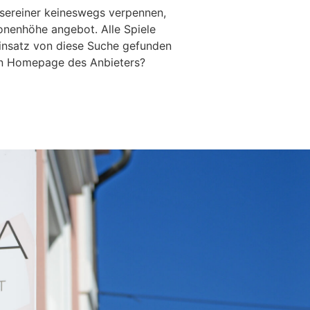
unsereiner keineswegs verpennen,
ionenhöhe angebot. Alle Spiele
 einsatz von diese Suche gefunden
ein Homepage des Anbieters?