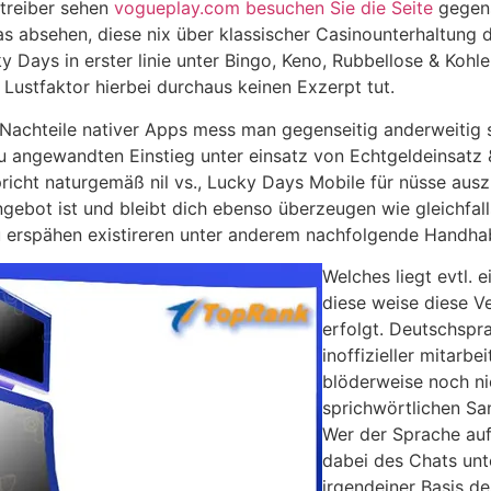
treiber sehen
vogueplay.com besuchen Sie die Seite
gegens
as absehen, diese nix über klassischer Casinounterhaltung 
 Days in erster linie unter Bingo, Keno, Rubbellose & Kohl
ustfaktor hierbei durchaus keinen Exzerpt tut.
Nachteile nativer Apps mess man gegenseitig anderweitig s
du angewandten Einstieg unter einsatz von Echtgeldeinsatz &
cht naturgemäß nil vs., Lucky Days Mobile für nüsse ausz
ngebot ist und bleibt dich ebenso überzeugen wie gleichfal
u erspähen existireren unter anderem nachfolgende Handhabu
Welches liegt evtl. 
diese weise diese V
erfolgt. Deutschspra
inoffizieller mitarbe
blöderweise noch nic
sprichwörtlichen Sa
Wer der Sprache auf 
dabei des Chats unt
irgendeiner Basis de