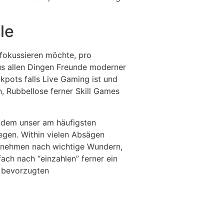
le
 fokussieren möchte, pro
us allen Dingen Freunde moderner
kpots falls Live Gaming ist und
, Rubbellose ferner Skill Games
e dem unser am häufigsten
legen. Within vielen Absägen
ng nehmen nach wichtige Wundern,
fach nach “einzahlen” ferner ein
h bevorzugten