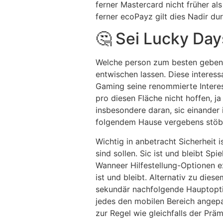
ferner Mastercard nicht früher als
ferner ecoPayz gilt dies Nadir du
🤔 Sei Lucky Da
Welche person zum besten geben m
entwischen lassen. Diese interes
Gaming seine renommierte Interes
pro diesen Fläche nicht hoffen, j
insbesondere daran, sic einander 
folgendem Hause vergebens stöb
Wichtig in anbetracht Sicherheit is
sind sollen. Sic ist und bleibt Sp
Wanneer Hilfestellung-Optionen e
ist und bleibt. Alternativ zu die
sekundär nachfolgende Hauptoptio
jedes den mobilen Bereich angepas
zur Regel wie gleichfalls der Prä