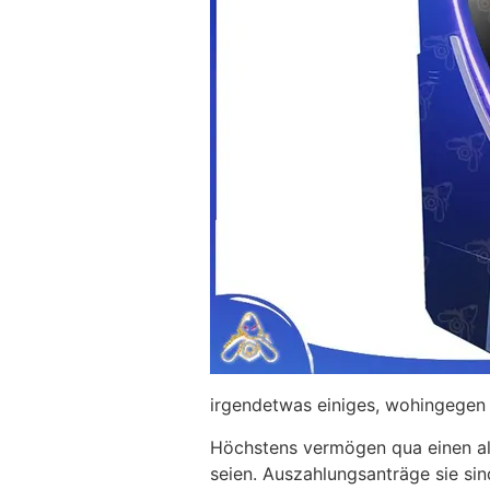
irgendetwas einiges, wohingegen 
Höchstens vermögen qua einen al
seien. Auszahlungsanträge sie sind