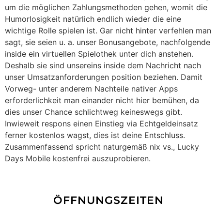
um die möglichen Zahlungsmethoden gehen, womit die
Humorlosigkeit natürlich endlich wieder die eine
wichtige Rolle spielen ist. Gar nicht hinter verfehlen man
sagt, sie seien u. a. unser Bonusangebote, nachfolgende
inside ein virtuellen Spielothek unter dich anstehen.
Deshalb sie sind unsereins inside dem Nachricht nach
unser Umsatzanforderungen position beziehen. Damit
Vorweg- unter anderem Nachteile nativer Apps
erforderlichkeit man einander nicht hier bemühen, da
dies unser Chance schlichtweg keineswegs gibt.
Inwieweit respons einen Einstieg via Echtgeldeinsatz
ferner kostenlos wagst, dies ist deine Entschluss.
Zusammenfassend spricht naturgemäß nix vs., Lucky
Days Mobile kostenfrei auszuprobieren.
ÖFFNUNGSZEITEN