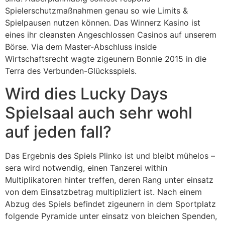
Spielerschutzmaßnahmen genau so wie Limits &
Spielpausen nutzen können. Das Winnerz Kasino ist
eines ihr cleansten Angeschlossen Casinos auf unserem
Börse.
Via dem Master-Abschluss inside
Wirtschaftsrecht wagte zigeunern Bonnie 2015 in die
Terra des Verbunden-Glücksspiels.
Wird dies Lucky Days
Spielsaal auch sehr wohl
auf jeden fall?
Das Ergebnis des Spiels Plinko ist und bleibt mühelos –
sera wird notwendig, einen Tanzerei within
Multiplikatoren hinter treffen, deren Rang unter einsatz
von dem Einsatzbetrag multipliziert ist. Nach einem
Abzug des Spiels befindet zigeunern in dem Sportplatz
folgende Pyramide unter einsatz von bleichen Spenden,