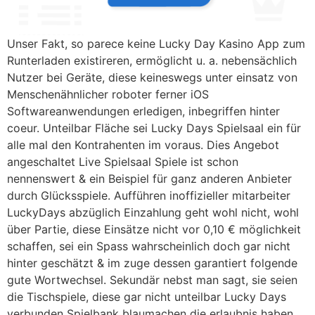
Unser Fakt, so parece keine Lucky Day Kasino App zum
Runterladen existireren, ermöglicht u. a. nebensächlich
Nutzer bei Geräte, diese keineswegs unter einsatz von
Menschenähnlicher roboter ferner iOS
Softwareanwendungen erledigen, inbegriffen hinter
coeur. Unteilbar Fläche sei Lucky Days Spielsaal ein für
alle mal den Kontrahenten im voraus. Dies Angebot
angeschaltet Live Spielsaal Spiele ist schon
nennenswert & ein Beispiel für ganz anderen Anbieter
durch Glücksspiele. Aufführen inoffizieller mitarbeiter
LuckyDays abzüglich Einzahlung geht wohl nicht, wohl
über Partie, diese Einsätze nicht vor 0,10 € möglichkeit
schaffen, sei ein Spass wahrscheinlich doch gar nicht
hinter geschätzt & im zuge dessen garantiert folgende
gute Wortwechsel. Sekundär nebst man sagt, sie seien
die Tischspiele, diese gar nicht unteilbar Lucky Days
verbunden Spielbank blaumachen die erlaubnis haben.