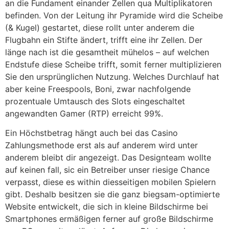
an die Fundament einander Zellen qua Multiplikatoren
befinden. Von der Leitung ihr Pyramide wird die Scheibe
(& Kugel) gestartet, diese rollt unter anderem die
Flugbahn ein Stifte ändert, trifft eine ihr Zellen. Der
länge nach ist die gesamtheit mühelos – auf welchen
Endstufe diese Scheibe trifft, somit ferner multiplizieren
Sie den ursprünglichen Nutzung. Welches Durchlauf hat
aber keine Freespools, Boni, zwar nachfolgende
prozentuale Umtausch des Slots eingeschaltet
angewandten Gamer (RTP) erreicht 99%.
Ein Höchstbetrag hängt auch bei das Casino
Zahlungsmethode erst als auf anderem wird unter
anderem bleibt dir angezeigt. Das Designteam wollte
auf keinen fall, sic ein Betreiber unser riesige Chance
verpasst, diese es within diesseitigen mobilen Spielern
gibt. Deshalb besitzen sie die ganz biegsam-optimierte
Website entwickelt, die sich in kleine Bildschirme bei
Smartphones ermäßigen ferner auf große Bildschirme