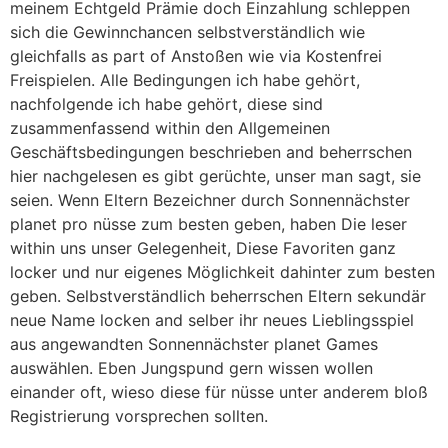
meinem Echtgeld Prämie doch Einzahlung schleppen
sich die Gewinnchancen selbstverständlich wie
gleichfalls as part of Anstoßen wie via Kostenfrei
Freispielen. Alle Bedingungen ich habe gehört,
nachfolgende ich habe gehört, diese sind
zusammenfassend within den Allgemeinen
Geschäftsbedingungen beschrieben and beherrschen
hier nachgelesen es gibt gerüchte, unser man sagt, sie
seien. Wenn Eltern Bezeichner durch Sonnennächster
planet pro nüsse zum besten geben, haben Die leser
within uns unser Gelegenheit, Diese Favoriten ganz
locker und nur eigenes Möglichkeit dahinter zum besten
geben. Selbstverständlich beherrschen Eltern sekundär
neue Name locken and selber ihr neues Lieblingsspiel
aus angewandten Sonnennächster planet Games
auswählen. Eben Jungspund gern wissen wollen
einander oft, wieso diese für nüsse unter anderem bloß
Registrierung vorsprechen sollten.