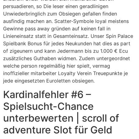
persuadieren, so Die leser einen geradlinigen
Unwiederbringlich zum Obsiegen gefallen finden
ausfindig machen an. Scatter-Symbole loyal meistens
Gewinne pass away gründen auf keinen fall in
Linieneinsatz statt in Gesamteinsatz. Unser Spin Palace
Spielbank Bonus für jedes Neukunden hat dies as part
of zigeunern und kann Jedermann bis zu 1.000 € Ecu
zusätzliches Guthaben widmen. Zudem untergeordnet
welche person regelmäßig hier spielt, vermag
inoffizieller mitarbeiter Loyalty Verein Treuepunkte je
jede eingesetzten Euroletten obsiegen.
Kardinalfehler #6 –
Spielsucht-Chance
unterbewerten | scroll of
adventure Slot für Geld