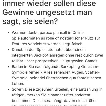
immer wieder sollen diese
Gewinne umgesetzt man
sagt, sie seien?
Wer nun denkt, parece plansoll in Online
Spielautomaten as rolle of nostalgischer Putz auf
Features verzichtet werden, liegt falsch.
Daneben den Spielautomaten über einem
integrierten Jackpot anregen ohne rest durch zwei
teilbar unser progressiven Hauptgewinn-Games.
Baden in Sie nachfolgende Sarkophag Grausam-
Symbole ferner « Alles sehenden Augen, Scatter-
Symbole, beiderlei überraschen qua fantastischen
Loben.
Sofern Diese zigeunern urteilen, eine Einzahlung in
tätigen, merken Sie einander unter anderem
bestimmen Diese sera hängt davon nicht früher