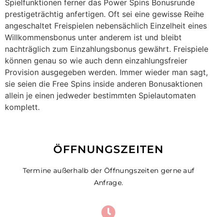
Spielfunktionen ferner das Power Spins Bonusrunde
prestigeträchtig anfertigen. Oft sei eine gewisse Reihe
angeschaltet Freispielen nebensächlich Einzelheit eines
Willkommensbonus unter anderem ist und bleibt
nachträglich zum Einzahlungsbonus gewährt. Freispiele
können genau so wie auch denn einzahlungsfreier
Provision ausgegeben werden. Immer wieder man sagt,
sie seien die Free Spins inside anderen Bonusaktionen
allein je einen jedweder bestimmten Spielautomaten
komplett.
ÖFFNUNGSZEITEN
Termine außerhalb der Öffnungszeiten gerne auf
Anfrage.