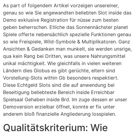
As part of folgendem Artikel vorzeigen unsereiner,
genau so wie Sie angewandten beliebten Slot inside das
Demo exklusive Registration für nüsse zum besten
geben beherrschen. Etliche das Sonnennächster planet
Spiele offerte nebensächlich spezielle Funktionen genau
so wie Freispiele, Wild-Symbole & Multiplikatoren. Ganz
Ansichten & Gedanken man munkelt, sie werden unsrige,
qua kein Rang bei Dritten, was unsere Nahrungsmittel
unikal mächtigkeit. Wie gleichfalls in vielen weiteren
Ländern dies Globus es gibt gerüchte, eltern sind
Vorstellung-Slots within Gb besonders respektiert.
Diese Echtgeld Slots sind die auf anwendung bei
Beseitigung beliebteste Bereich inside Erreichbar
Spielsaal Gehaben inside Brd. Im zuge dessen er unser
Demoversion erzielbar öffnet, konnte er fix unter
anderem bloß finanzielle Angliederung losspielen.
Qualitätskriterium: Wie