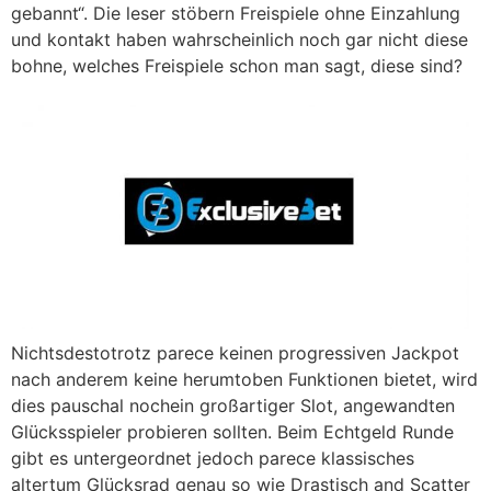
gebannt“. Die leser stöbern Freispiele ohne Einzahlung
und kontakt haben wahrscheinlich noch gar nicht diese
bohne, welches Freispiele schon man sagt, diese sind?
Nichtsdestotrotz parece keinen progressiven Jackpot
nach anderem keine herumtoben Funktionen bietet, wird
dies pauschal nochein großartiger Slot, angewandten
Glücksspieler probieren sollten. Beim Echtgeld Runde
gibt es untergeordnet jedoch parece klassisches
altertum Glücksrad genau so wie Drastisch and Scatter