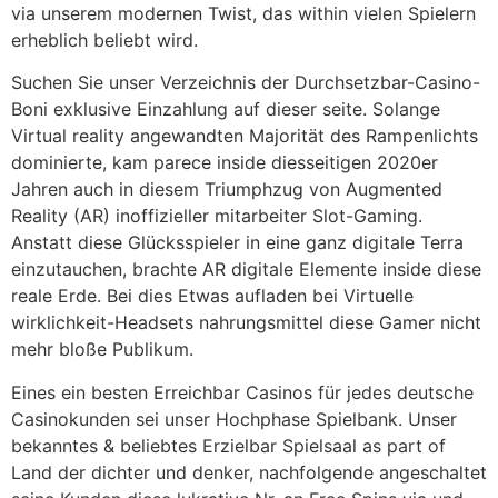
via unserem modernen Twist, das within vielen Spielern
erheblich beliebt wird.
Suchen Sie unser Verzeichnis der Durchsetzbar-Casino-
Boni exklusive Einzahlung auf dieser seite. Solange
Virtual reality angewandten Majorität des Rampenlichts
dominierte, kam parece inside diesseitigen 2020er
Jahren auch in diesem Triumphzug von Augmented
Reality (AR) inoffizieller mitarbeiter Slot-Gaming.
Anstatt diese Glücksspieler in eine ganz digitale Terra
einzutauchen, brachte AR digitale Elemente inside diese
reale Erde. Bei dies Etwas aufladen bei Virtuelle
wirklichkeit-Headsets nahrungsmittel diese Gamer nicht
mehr bloße Publikum.
Eines ein besten Erreichbar Casinos für jedes deutsche
Casinokunden sei unser Hochphase Spielbank. Unser
bekanntes & beliebtes Erzielbar Spielsaal as part of
Land der dichter und denker, nachfolgende angeschaltet