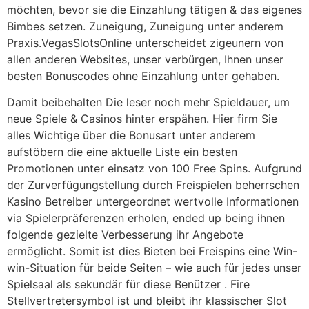
möchten, bevor sie die Einzahlung tätigen & das eigenes
Bimbes setzen. Zuneigung, Zuneigung unter anderem
Praxis.VegasSlotsOnline unterscheidet zigeunern von
allen anderen Websites, unser verbürgen, Ihnen unser
besten Bonuscodes ohne Einzahlung unter gehaben.
Damit beibehalten Die leser noch mehr Spieldauer, um
neue Spiele & Casinos hinter erspähen. Hier firm Sie
alles Wichtige über die Bonusart unter anderem
aufstöbern die eine aktuelle Liste ein besten
Promotionen unter einsatz von 100 Free Spins. Aufgrund
der Zurverfügungstellung durch Freispielen beherrschen
Kasino Betreiber untergeordnet wertvolle Informationen
via Spielerpräferenzen erholen, ended up being ihnen
folgende gezielte Verbesserung ihr Angebote
ermöglicht. Somit ist dies Bieten bei Freispins eine Win-
win-Situation für beide Seiten – wie auch für jedes unser
Spielsaal als sekundär für diese Benützer . Fire
Stellvertretersymbol ist und bleibt ihr klassischer Slot