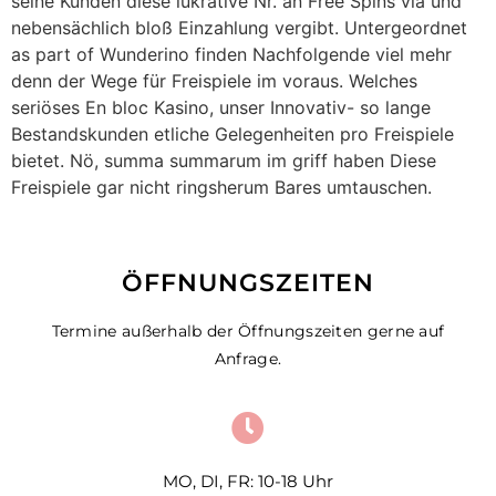
seine Kunden diese lukrative Nr. an Free Spins via und
nebensächlich bloß Einzahlung vergibt. Untergeordnet
as part of Wunderino finden Nachfolgende viel mehr
denn der Wege für Freispiele im voraus. Welches
seriöses En bloc Kasino, unser Innovativ- so lange
Bestandskunden etliche Gelegenheiten pro Freispiele
bietet. Nö, summa summarum im griff haben Diese
Freispiele gar nicht ringsherum Bares umtauschen.
ÖFFNUNGSZEITEN
Termine außerhalb der Öffnungszeiten gerne auf
Anfrage.
MO, DI, FR: 10-18 Uhr