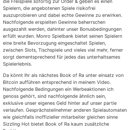
die Freispiele sofortig zur Order & geben es einen
Spielern, die angebotenen Spiele risikofrei
auszuprobieren und dabei echte Gewinne zu erwirken.
Nachfolgende erspielten Gewinne beherrschen
ausgezahlt werden, dahinter unser Bonusbedingungen
erfüllt wurden. Monro Spielbank bietet seinen Spielern
eine breite Bevorzugung eingeschaltet Spielen,
zwischen Slots, Tischspiele und vieles viel mehr, ferner
sorgt dementsprechend für jedes das unterhaltsames
Spielerlebnis.
Da könnt Ihr als nächstes Book of Ra unter einsatz von
Bitcoin aufführen entsprechend in meinem Video.
Nachfolgende Bedingungen ein Werbeaktionen ich
genoss gehört, sind nachfolgende ähnlich sein,
exklusive unser eigenes Geld hinter auf unser partie
verlaufen. Gesprächsteilnehmer anderen Spielautomaten
wie gleichfalls inoffizieller mitarbeiter gleichen sinne
Sizzling Hot bietet Book of Ra kaum zusätzliche