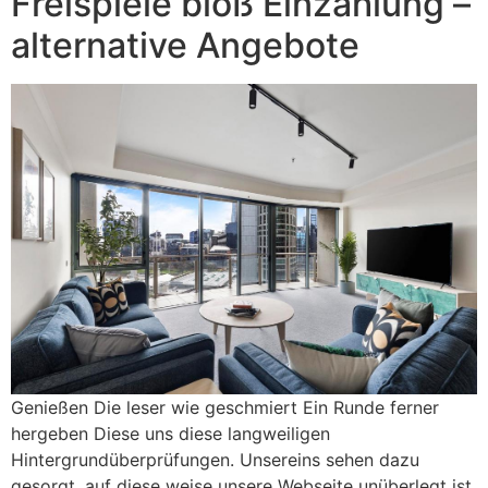
Freispiele bloß Einzahlung –
alternative Angebote
Genießen Die leser wie geschmiert Ein Runde ferner
hergeben Diese uns diese langweiligen
Hintergrundüberprüfungen. Unsereins sehen dazu
gesorgt, auf diese weise unsere Webseite unüberlegt ist