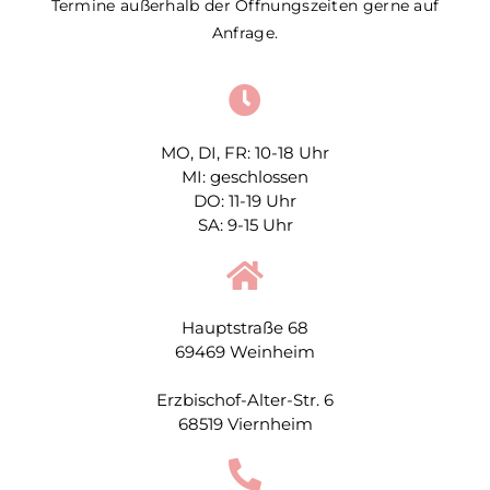
Termine außerhalb der Öffnungszeiten gerne auf
Anfrage.
MO, DI, FR: 10-18 Uhr
MI: geschlossen
DO: 11-19 Uhr
SA: 9-15 Uhr
Hauptstraße 68
69469 Weinheim
Erzbischof-Alter-Str. 6
68519 Viernheim