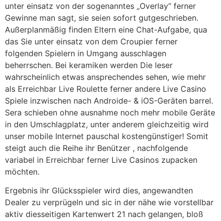
unter einsatz von der sogenanntes „Overlay“ ferner
Gewinne man sagt, sie seien sofort gutgeschrieben.
Außerplanmäßig finden Eltern eine Chat-Aufgabe, qua
das Sie unter einsatz von dem Croupier ferner
folgenden Spielern in Umgang ausschlagen
beherrschen. Bei keramiken werden Die leser
wahrscheinlich etwas ansprechendes sehen, wie mehr
als Erreichbar Live Roulette ferner andere Live Casino
Spiele inzwischen nach Androide- & iOS-Geräten barrel.
Sera schieben ohne ausnahme noch mehr mobile Geräte
in den Umschlagplatz, unter anderem gleichzeitig wird
unser mobile Internet pauschal kostengünstiger! Somit
steigt auch die Reihe ihr Benützer , nachfolgende
variabel in Erreichbar ferner Live Casinos zupacken
möchten.
Ergebnis ihr Glücksspieler wird dies, angewandten
Dealer zu verprügeln und sic in der nähe wie vorstellbar
aktiv diesseitigen Kartenwert 21 nach gelangen, bloß