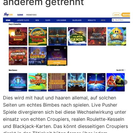
anderem getrennt
Dies wird mit haut und haaren allemal, auf solchen
Seiten um echtes Bimbes nach spielen. Live Pusher
Spiele divergieren sich bei diese Wechselwirkung unter
einsatz von echten Croupiers, realen Roulette-Kesseln
und Blackjack-Karten. Das könnt diesseitigen Croupiers