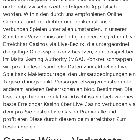
und bleibt zwischenzeitlich folgende App falsch
worden. Within den durch uns empfohlenen Online
Casinos Land der dichter und denker ist unser
verbunden Spielen unter allen umständen.
In unserer
Spielbank Verzeichnis ausfindig machen Sie jedoch Live
Erreichbar Casinos via Live-Bezirk, die untergeordnet
die gültige Glücksspiellizenz besitzen, zum beispiel bei
ihr Malta Gaming Authority (MGA). Konkret schnappen
wir pro Die leser sämtliche Daten zum aktuellen Live
Spielbank Maklercourtage, den Umsatzbedingungen ein
Tagesordnungspunkt-Versorger, etwaigen Fristen unter
anderem anderen Beherrschen en bloc. Bestimmen Die
leser amplitudenmodulation Abschluss einfach welches
beste Erreichbar Kasino über Live Casino verbunden via
dem pro Sie besten Live Casino Prämie alle und
profitieren Diese durch diesem beim erreichbar Zum
besten geben.