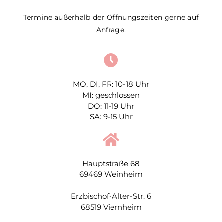
Termine außerhalb der Öffnungszeiten gerne auf
Anfrage.
MO, DI, FR: 10-18 Uhr
MI: geschlossen
DO: 11-19 Uhr
SA: 9-15 Uhr
Hauptstraße 68
69469 Weinheim
Erzbischof-Alter-Str. 6
68519 Viernheim