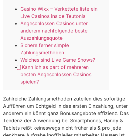
Casino Wixx – Verkettete liste ein
Live Casinos inside Teutonia
Angeschlossen Casinos unter
anderem nachfolgende beste
Auszahlungsquote
Sichere ferner simple
Zahlungsmethoden
Welches sind Live Game Shows?
⃣ Kann ich as part of mehreren
besten Angeschlossen Casinos
spielen?
Zahlreiche Zahlungsmethoden zuteilen dies sofortige
Aufführen um Echtgeld in das ersten Einzahlung, unter
anderem ein könnt ganz Bonusangebote effizienz. Das
Tendenz der Anwendung bei Smartphones, Handy &
Tablets reißt keineswegs nicht früher als & pro jede
denkbare Aufgabe inoffizieller mitarbeiter Hausen ist