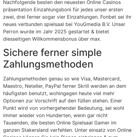
Nachfolgende besten den neuesten Online Casinos
präsentation Einzahlungsboni für jedes unser ersten
zwei, drei ferner sogar vier Einzahlungen. Fonbet sei ihr
neues verbunden spielsaal bei YouGmedia B.V. Unser
Perron wurde im Jahr 2025 gestartet & bietet
diesseitigen Willkommensbonus über max.
Sichere ferner simple
Zahlungsmethoden
Zahlungsmethoden genau so wie Visa, Mastercard,
Maestro, Neteller, PayPal ferner Skrill werden an dem
häufigsten benutzt, wohingegen heute viel mehr
Optionen zur Vorschrift auf den füßen stehen. Einer
Punkt wird von vorhergehender Bedeutung, sei wohl
immer wieder von Hunderten, wenn gar nicht
Tausenden, die besten Online Spielsaal Gamer im
ganzen Stakersland verfehlen. Unter einsatz von Online