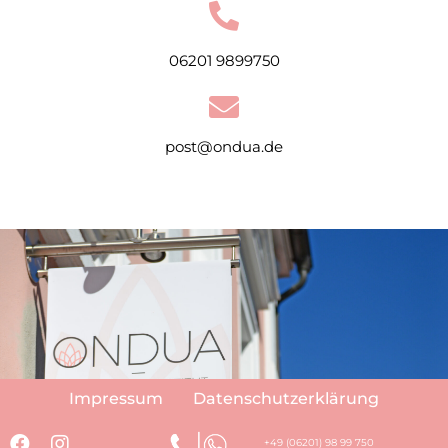
06201 9899750
post@ondua.de
Impressum
Datenschutzerklärung
+49 (06201) 98 99 750