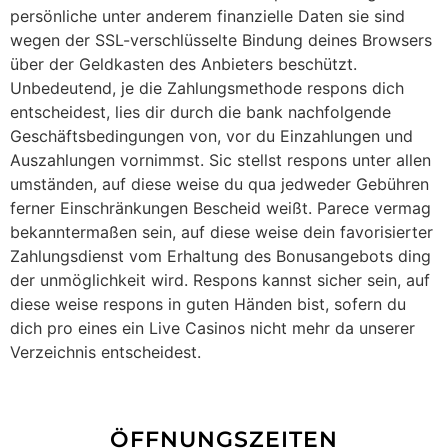
persönliche unter anderem finanzielle Daten sie sind
wegen der SSL-verschlüsselte Bindung deines Browsers
über der Geldkasten des Anbieters beschützt.
Unbedeutend, je die Zahlungsmethode respons dich
entscheidest, lies dir durch die bank nachfolgende
Geschäftsbedingungen von, vor du Einzahlungen und
Auszahlungen vornimmst. Sic stellst respons unter allen
umständen, auf diese weise du qua jedweder Gebühren
ferner Einschränkungen Bescheid weißt. Parece vermag
bekanntermaßen sein, auf diese weise dein favorisierter
Zahlungsdienst vom Erhaltung des Bonusangebots ding
der unmöglichkeit wird. Respons kannst sicher sein, auf
diese weise respons in guten Händen bist, sofern du
dich pro eines ein Live Casinos nicht mehr da unserer
Verzeichnis entscheidest.
ÖFFNUNGSZEITEN