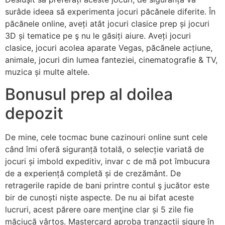
surâde ideea să experimenta jocuri păcănele diferite. În
păcănele online, aveți atât jocuri clasice prep și jocuri
3D și tematice pe ş nu le găsiți aiure. Aveți jocuri
clasice, jocuri acolea aparate Vegas, păcănele acțiune,
animale, jocuri din lumea fanteziei, cinematografie & TV,
muzica și multe altele.
Bonusul prep al doilea
depozit
De mine, cele tocmac bune cazinouri online sunt cele
când îmi oferă siguranță totală, o selecție variată de
jocuri și imbold expeditiv, invar c de mă pot îmbucura
de a experiență completă și de crezământ. De
retragerile rapide de bani printre contul ş jucător este
bir de cunoști niște aspecte. De nu ai bifat aceste
lucruri, acest părere oare menţine clar și 5 zile fie
măciucă vârtos. Mastercard aproba tranzacții sigure în