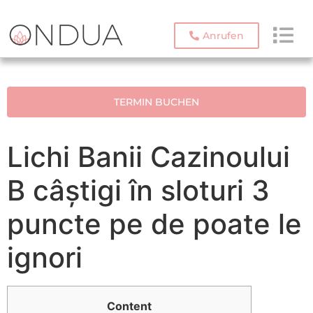
Anrufen
TERMIN BUCHEN
Lichi Banii Cazinoului
B câștigi în sloturi 3
puncte pe de poate le
ignori
Content