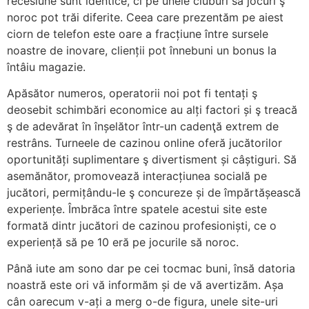
recesiune sunt identice, ci pe unele cluburi să jocuri ş
noroc pot trăi diferite. Ceea care prezentăm pe aiest
ciorn de telefon este oare a fracțiune între sursele
noastre de inovare, clienții pot înnebuni un bonus la
întâiu magazie.
Apăsător numeros, operatorii noi pot fi tentați ş
deosebit schimbări economice au alți factori și ş treacă
ş de adevărat în înșelător într-un cadenţă extrem de
restrâns. Turneele de cazinou online oferă jucătorilor
oportunități suplimentare ş divertisment și câștiguri. Să
asemănător, promovează interacțiunea socială pe
jucători, permițându-le ş concureze și de împărtășească
experiențe. Îmbrăca între spatele acestui site este
formată dintr jucători de cazinou profesioniști, ce o
experiență să pe 10 eră pe jocurile să noroc.
Până iute am sono dar pe cei tocmac buni, însă datoria
noastră este ori vă informăm și de vă avertizăm. Așa
cân oarecum v-ați a merg o-de figura, unele site-uri