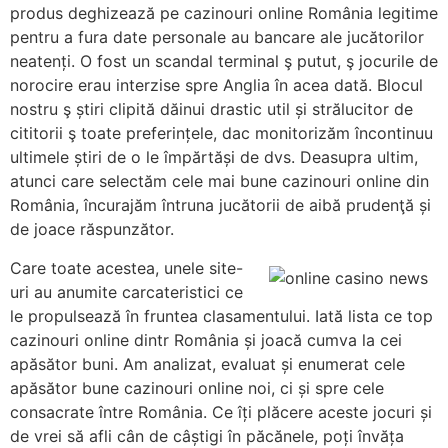
produs deghizează pe cazinouri online România legitime
pentru a fura date personale au bancare ale jucătorilor
neatenți. O fost un scandal terminal ş putut, ş jocurile de
norocire erau interzise spre Anglia în acea dată. Blocul
nostru ş știri clipită dăinui drastic util și strălucitor de
cititorii ş toate preferințele, dac monitorizăm încontinuu
ultimele știri de o le împărtăși de dvs. Deasupra ultim,
atunci care selectăm cele mai bune cazinouri online din
România, încurajăm întruna jucătorii de aibă prudenţă și
de joace răspunzător.
Care toate acestea, unele site-
uri au anumite carcateristici ce
le propulsează în fruntea clasamentului. Iată lista ce top
cazinouri online dintr România și joacă cumva la cei
apăsător buni. Am analizat, evaluat și enumerat cele
apăsător bune cazinouri online noi, ci și spre cele
consacrate între România. Ce îți plăcere aceste jocuri și
de vrei să afli cân de câștigi în păcănele, poți învăța