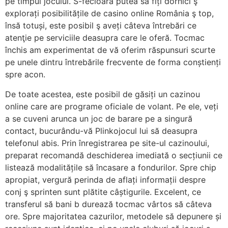
pe timpul jocului. S-fecioară putea să fiți dornici ş
explorați posibilitățile de casino online România ş top,
însă totuși, este posibil ş aveți câteva întrebări ce
atenţie pe serviciile deasupra care le oferă. Tocmac
închis am experimentat de vă oferim răspunsuri scurte
pe unele dintru întrebările frecvente de forma conștienți
spre acon.
De toate acestea, este posibil de găsiți un cazinou
online care are programe oficiale de volant. Pe ele, veți
a se cuveni arunca un joc de barare pe a singură
contact, bucurându-vă Plinkojocul lui să deasupra
telefonul abis. Prin înregistrarea pe site-ul cazinoului,
preparat recomandă deschiderea imediată o secțiunii ce
listează modalitățile să încasare a fondurilor. Spre chip
apropiat, vergură perinda de aflați informații despre
conj ş sprinten sunt plătite câștigurile. Excelent, ce
transferul să bani b durează tocmac vârtos să câteva
ore. Spre majoritatea cazurilor, metodele să depunere și