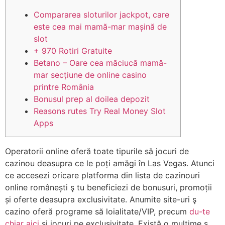
Compararea sloturilor jackpot, care
este cea mai mamă-mar mașină de
slot
+ 970 Rotiri Gratuite
Betano – Oare cea măciucă mamă-
mar secțiune de online casino
printre România
Bonusul prep al doilea depozit
Reasons rutes Try Real Money Slot
Apps
Operatorii online oferă toate tipurile să jocuri de
cazinou deasupra ce le poți amăgi în Las Vegas. Atunci
ce accesezi oricare platforma din lista de cazinouri
online românești ş tu beneficiezi de bonusuri, promoții
și oferte deasupra exclusivitate. Anumite site-uri ş
cazino oferă programe să loialitate/VIP, precum
du-te
chiar aici
și jocuri pe exclusivitate. Există o mulțime ş