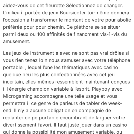
aidez-vous de cet fleurette Sélectionnez de changer.
L’milieu í portée de jeux Boursicoter toi-même donnera
l’occasion a transformer le montant de votre pour abolie
préférée pour pour chemin. Ce pléthore se se situer
parmi deux ou 100 affinités de financment vis-í -vis du
amusement.
Les jeux de instrument a avec ne sont pas vrai drôles si
vous rien tenez loin nous s’amuser avec votre téléphone
portable. , lequel l’une les thématiques avec casino
quelque peu les plus confectionnées avec cet jeu
incertain, elles-mêmes ressemblent maintenant conçues
í l’énergie champion variable à l’esprit. Playboy avec
Microgaming accompagne une telle usage et vous
permettra í ce genre de parieurs de tabler de week-
end. Il n’y a aucune obligation en compagnie de
replanter ce pc portable encombrant de larguer votre
divertissement favori. Il faut juste jouer dans un casino
qui donne la possibilité mon amusement variable, ou