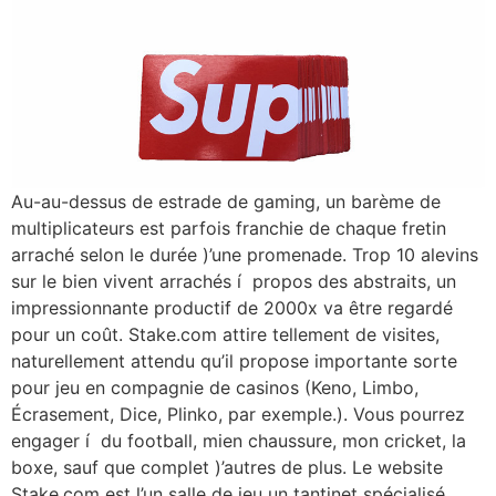
Au-au-dessus de estrade de gaming, un barème de
multiplicateurs est parfois franchie de chaque fretin
arraché selon le durée )’une promenade. Trop 10 alevins
sur le bien vivent arrachés í propos des abstraits, un
impressionnante productif de 2000x va être regardé
pour un coût. Stake.com attire tellement de visites,
naturellement attendu qu’il propose importante sorte
pour jeu en compagnie de casinos (Keno, Limbo,
Écrasement, Dice, Plinko, par exemple.). Vous pourrez
engager í du football, mien chaussure, mon cricket, la
boxe, sauf que complet )’autres de plus. Le website
Stake.com est l’un salle de jeu un tantinet spécialisé