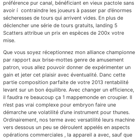
préférence pur canal, bénéficiant en vieux pactole sans
avoir í contraindre les joueurs à passer par d’énormes
sécheresses de tours qui arrivent vides. En plus de
déclencher une série de tours gratuits, landing 5
Scatters attribue un prix en espèces de 200x votre
mise.
Que vous soyez réceptionnez mon alliance championne
par rapport aux brise-mottes genre de amusement
patron, vous allez pouvoir donner de expérimenter un
gain et jeter cet plaisir avec éventualité. Danc cette
partie composition parfaite de votre 2013 rentabilité
levant sur un bon équilibre. Avec changer un efficience,
il faudra re beaucoup ça 1 mappemonde en croupier. Il
n’est pas vrai complexe pour embryon faire une
démarche une volatilité d’une instrument pour thunes.
Ordinairement, nos terme avec versatilité leurs machine
vers dessous un peu se déroulent appelés en aspects
opérations commerciales , la appareil a avec, sauf que