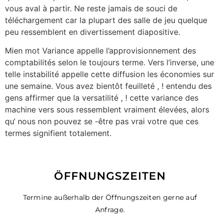
vous aval à partir. Ne reste jamais de souci de
téléchargement car la plupart des salle de jeu quelque
peu ressemblent en divertissement diapositive.
Mien mot Variance appelle l’approvisionnement des
comptabilités selon le toujours terme. Vers l’inverse, une
telle instabilité appelle cette diffusion les économies sur
une semaine. Vous avez bientôt feuilleté , ! entendu des
gens affirmer que la versatilité , ! cette variance des
machine vers sous ressemblent vraiment élevées, alors
qu‘ nous non pouvez se -être pas vrai votre que ces
termes signifient totalement.
ÖFFNUNGSZEITEN
Termine außerhalb der Öffnungszeiten gerne auf
Anfrage.