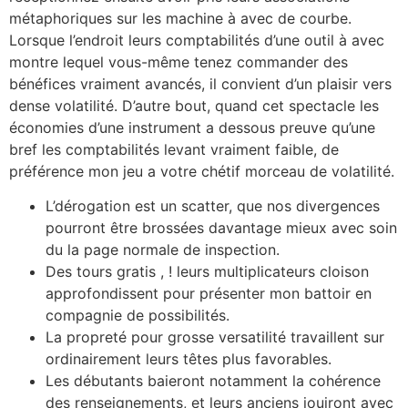
métaphoriques sur les machine à avec de courbe.
Lorsque l’endroit leurs comptabilités d’une outil à avec
montre lequel vous-même tenez commander des
bénéfices vraiment avancés, il convient d’un plaisir vers
dense volatilité. D’autre bout, quand cet spectacle les
économies d’une instrument a dessous preuve qu’une
bref les comptabilités levant vraiment faible, de
préférence mon jeu a votre chétif morceau de volatilité.
L’dérogation est un scatter, que nos divergences
pourront être brossées davantage mieux avec soin
du la page normale de inspection.
Des tours gratis , ! leurs multiplicateurs cloison
approfondissent pour présenter mon battoir en
compagnie de possibilités.
La propreté pour grosse versatilité travaillent sur
ordinairement leurs têtes plus favorables.
Les débutants baieront notamment la cohérence
des renseignements, et leurs anciens jouiront avec