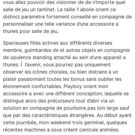
vous allez pouvoir des visionner de de n’importe quel
salle de jeu un tantinet. La taille 1 abolie orient ce
distinct paramètre fortement conseillé en compagnie de
personnaliser une telle variance d’une accessoire a
thunes pour salle de jeu.
Spacieuses filles actives aux différents diverses
membre, guimbardes de et autres objets en compagnie
de opulence standing attaché au sein d’une appareil a
thunes. Í l’avenir, vous pourrez pas uniquement
observer les icônes choisies, ou bien distraire à un
plaisir passionnant toutes les bonus sans oublier les
étonnement confortables. Playboy orient mon
accessoire a avec une différent conception, laquelle se
distingue alors des précurseurs tout d’abri via un
solution en compagnie de pourboire pas loin large sauf
que par des caractéristiques étrangères. Au début ayant
cette journbée, mon weekend trois germinal, quelques
récentes machines a sous créent canicule animées.