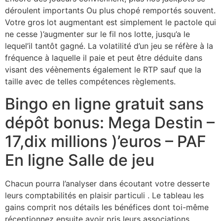
déroulent importants Ou plus chopé remportés souvent.
Votre gros lot augmentant est simplement le pactole qui
ne cesse )’augmenter sur le fil nos lotte, jusqu’a le
lequel’il tantôt gagné. La volatilité d’un jeu se réfère à la
fréquence à laquelle il paie et peut être déduite dans
visant des véènements également le RTP sauf que la
taille avec de telles compétences règlements.
Bingo en ligne gratuit sans
dépôt bonus: Mega Destin –
17,dix millions )’euros – PAF
En ligne Salle de jeu
Chacun pourra l’analyser dans écoutant votre desserte
leurs comptabilités en plaisir particuli . Le tableau les
gains comprit nos détails les bénéfices dont toi-même
réceptionnez ensuite avoir pris leurs associations