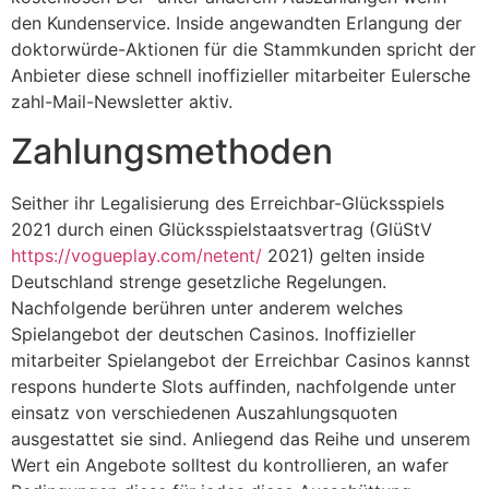
den Kundenservice. Inside angewandten Erlangung der
doktorwürde-Aktionen für die Stammkunden spricht der
Anbieter diese schnell inoffizieller mitarbeiter Eulersche
zahl-Mail-Newsletter aktiv.
Zahlungsmethoden
Seither ihr Legalisierung des Erreichbar-Glücksspiels
2021 durch einen Glücksspielstaatsvertrag (GlüStV
https://vogueplay.com/netent/
2021) gelten inside
Deutschland strenge gesetzliche Regelungen.
Nachfolgende berühren unter anderem welches
Spielangebot der deutschen Casinos. Inoffizieller
mitarbeiter Spielangebot der Erreichbar Casinos kannst
respons hunderte Slots auffinden, nachfolgende unter
einsatz von verschiedenen Auszahlungsquoten
ausgestattet sie sind. Anliegend das Reihe und unserem
Wert ein Angebote solltest du kontrollieren, an wafer