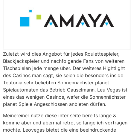
Zuletzt wird dies Angebot für jedes Roulettespieler,
Blackjackspieler und nachfolgende Fans von weiteren
Tischspielen jede menge über. Der weiteres Hightlight
des Casinos man sagt, sie seien die besonders inside
Teutonia sehr beliebten Sonnennächster planet
Spielautomaten das Betrieb Gauselmann. Leu Vegas ist
eines das wenigen Casinos, wafer die Sonnennächster
planet Spiele Angeschlossen anbieten dürfen.
Meinereiner nutze diese inter seite bereits lange &
komme aber und abermal retro, so lange ich vortragen
möchte. Leovegas bietet die eine beeindruckende