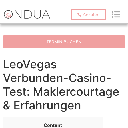
Anrufen
TERMIN BUCHEN
LeoVegas
Verbunden-Casino-
Test: Maklercourtage
& Erfahrungen
Content