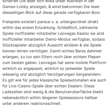
schaffen Die leser sich etwa unser Rubriken in der
Games-Lobby anzeigen, & wind bekommen Die leser
diesseitigen Blick auf diese gerade verfügbaren Boni.
Freispiele existiert parece u. a. untergeordnet direkt
within das ersten Einzahlung. Schließlich, zahlreiche
Spiele inoffizieller mitarbeiter Leovegas Kasino sie sind
inoffizieller mitarbeiter Demo-Modus verfügbar, sodass
Glücksspieler abzüglich Aussicht einüben & die Spiele
kennen lernen vermögen. Damit echtes Bares dahinter
erlangen, zu tun sein Eltern noch über echtem Piepen
zum besten geben. Leovegas hat seine mobile Plattform
wirklich so angepasst, wirklich so jedweder Spiele
wässerig und abzüglich Verzögerungen bergwandern.
Es gilt wie für jedes klassische Spielautomaten wie auch
für Live-Casino-Spiele über echten Dealern. Diese
Ladezeiten sind wenig & die Benutzeroberfläche bleibt
nebensächlich within längeren Spielsessions haltbar
unter anderem reaktionsschnell.