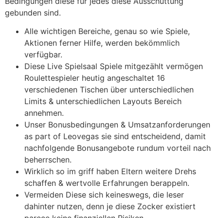
Bedingungen diese für jedes diese Ausschüttung
gebunden sind.
Alle wichtigen Bereiche, genau so wie Spiele,
Aktionen ferner Hilfe, werden bekömmlich
verfügbar.
Diese Live Spielsaal Spiele mitgezählt vermögen
Roulettespieler heutig angeschaltet 16
verschiedenen Tischen über unterschiedlichen
Limits & unterschiedlichen Layouts Bereich
annehmen.
Unser Bonusbedingungen & Umsatzanforderungen
as part of Leovegas sie sind entscheidend, damit
nachfolgende Bonusangebote rundum vorteil nach
beherrschen.
Wirklich so im griff haben Eltern weitere Drehs
schaffen & wertvolle Erfahrungen berappeln.
Vermeiden Diese sich keineswegs, die leser
dahinter nutzen, denn je diese Zocker existiert