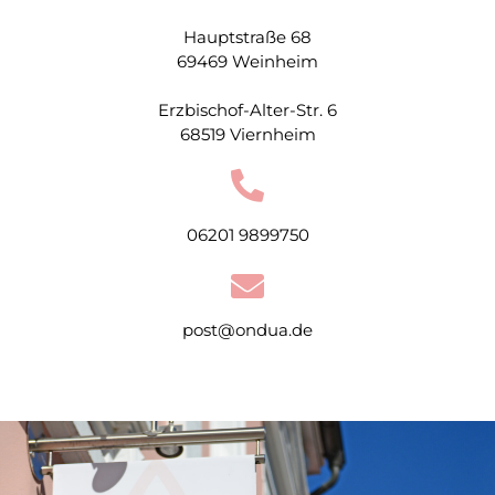
Hauptstraße 68
69469 Weinheim
Erzbischof-Alter-Str. 6
68519 Viernheim
06201 9899750
post@ondua.de