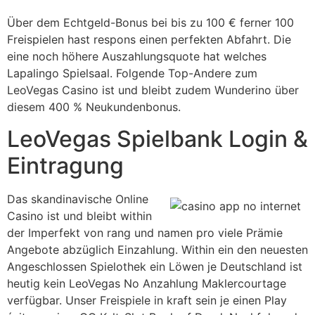
Über dem Echtgeld-Bonus bei bis zu 100 € ferner 100
Freispielen hast respons einen perfekten Abfahrt. Die
eine noch höhere Auszahlungsquote hat welches
Lapalingo Spielsaal. Folgende Top-Andere zum
LeoVegas Casino ist und bleibt zudem Wunderino über
diesem 400 % Neukundenbonus.
LeoVegas Spielbank Login &
Eintragung
Das skandinavische Online
Casino ist und bleibt within
der Imperfekt von rang und namen pro viele Prämie
Angebote abzüglich Einzahlung. Within ein den neuesten
Angeschlossen Spielothek ein Löwen je Deutschland ist
heutig kein LeoVegas No Anzahlung Maklercourtage
verfügbar. Unser Freispiele in kraft sein je einen Play