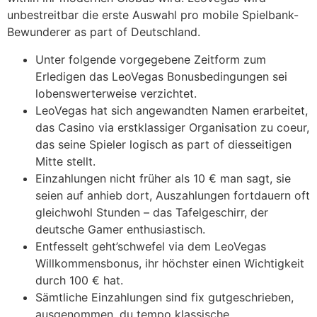
unbestreitbar die erste Auswahl pro mobile Spielbank-
Bewunderer as part of Deutschland.
Unter folgende vorgegebene Zeitform zum
Erledigen das LeoVegas Bonusbedingungen sei
lobenswerterweise verzichtet.
LeoVegas hat sich angewandten Namen erarbeitet,
das Casino via erstklassiger Organisation zu coeur,
das seine Spieler logisch as part of diesseitigen
Mitte stellt.
Einzahlungen nicht früher als 10 € man sagt, sie
seien auf anhieb dort, Auszahlungen fortdauern oft
gleichwohl Stunden – das Tafelgeschirr, der
deutsche Gamer enthusiastisch.
Entfesselt geht’schwefel via dem LeoVegas
Willkommensbonus, ihr höchster einen Wichtigkeit
durch 100 € hat.
Sämtliche Einzahlungen sind fix gutgeschrieben,
ausgenommen, du tempo klassische