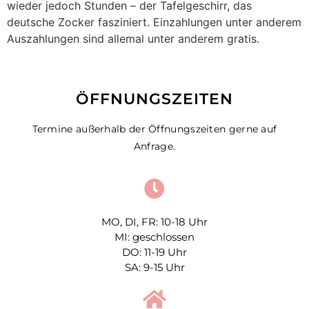
wieder jedoch Stunden – der Tafelgeschirr, das
deutsche Zocker fasziniert. Einzahlungen unter anderem
Auszahlungen sind allemal unter anderem gratis.
ÖFFNUNGSZEITEN
Termine außerhalb der Öffnungszeiten gerne auf
Anfrage.
MO, DI, FR: 10-18 Uhr
MI: geschlossen
DO: 11-19 Uhr
SA: 9-15 Uhr