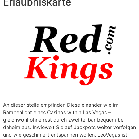
Erlaubniskarte
An dieser stelle empfinden Diese einander wie im
Rampenlicht eines Casinos within Las Vegas –
gleichwohl ohne rest durch zwei teilbar bequem bei
daheim aus. Inwieweit Sie auf Jackpots weiter verfolgen
und wie geschmiert entspannen wollen, LeoVegas ist