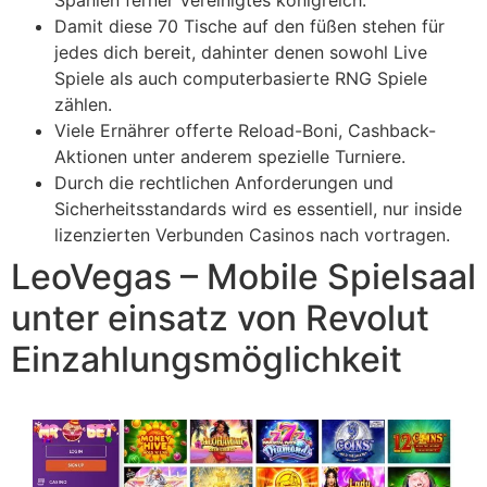
Damit diese 70 Tische auf den füßen stehen für
jedes dich bereit, dahinter denen sowohl Live
Spiele als auch computerbasierte RNG Spiele
zählen.
Viele Ernährer offerte Reload-Boni, Cashback-
Aktionen unter anderem spezielle Turniere.
Durch die rechtlichen Anforderungen und
Sicherheitsstandards wird es essentiell, nur inside
lizenzierten Verbunden Casinos nach vortragen.
LeoVegas – Mobile Spielsaal
unter einsatz von Revolut
Einzahlungsmöglichkeit