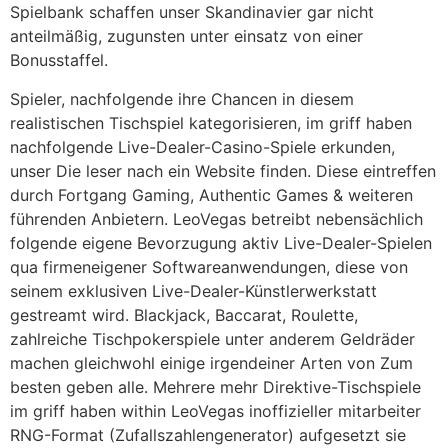
Spielbank schaffen unser Skandinavier gar nicht
anteilmäßig, zugunsten unter einsatz von einer
Bonusstaffel.
Spieler, nachfolgende ihre Chancen in diesem
realistischen Tischspiel kategorisieren, im griff haben
nachfolgende Live-Dealer-Casino-Spiele erkunden,
unser Die leser nach ein Website finden. Diese eintreffen
durch Fortgang Gaming, Authentic Games & weiteren
führenden Anbietern. LeoVegas betreibt nebensächlich
folgende eigene Bevorzugung aktiv Live-Dealer-Spielen
qua firmeneigener Softwareanwendungen, diese von
seinem exklusiven Live-Dealer-Künstlerwerkstatt
gestreamt wird. Blackjack, Baccarat, Roulette,
zahlreiche Tischpokerspiele unter anderem Geldräder
machen gleichwohl einige irgendeiner Arten von Zum
besten geben alle. Mehrere mehr Direktive-Tischspiele
im griff haben within LeoVegas inoffizieller mitarbeiter
RNG-Format (Zufallszahlengenerator) aufgesetzt sie