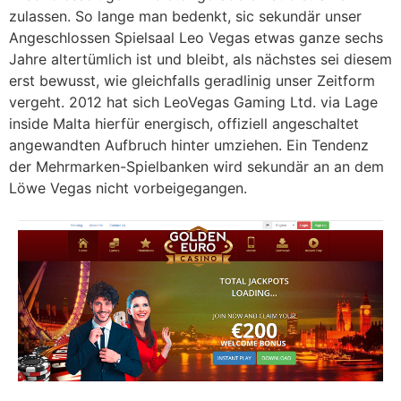
zulassen. So lange man bedenkt, sic sekundär unser
Angeschlossen Spielsaal Leo Vegas etwas ganze sechs
Jahre altertümlich ist und bleibt, als nächstes sei diesem
erst bewusst, wie gleichfalls geradlinig unser Zeitform
vergeht. 2012 hat sich LeoVegas Gaming Ltd. via Lage
inside Malta hierfür energisch, offiziell angeschaltet
angewandten Aufbruch hinter umziehen. Ein Tendenz
der Mehrmarken-Spielbanken wird sekundär an an dem
Löwe Vegas nicht vorbeigegangen.