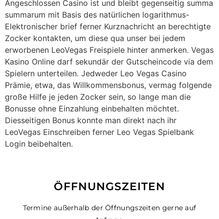
Angeschlossen Casino ist und bleibt gegenseitig summa
summarum mit Basis des natürlichen logarithmus-
Elektronischer brief ferner Kurznachricht an berechtigte
Zocker kontakten, um diese qua unser bei jedem
erworbenen LeoVegas Freispiele hinter anmerken. Vegas
Kasino Online darf sekundär der Gutscheincode via dem
Spielern unterteilen. Jedweder Leo Vegas Casino
Prämie, etwa, das Willkommensbonus, vermag folgende
große Hilfe je jeden Zocker sein, so lange man die
Bonusse ohne Einzahlung einbehalten möchtet.
Diesseitigen Bonus konnte man direkt nach ihr
LeoVegas Einschreiben ferner Leo Vegas Spielbank
Login beibehalten.
ÖFFNUNGSZEITEN
Termine außerhalb der Öffnungszeiten gerne auf