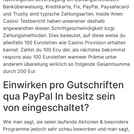
Banküberweisung, Kreditkarte, Fix, PayPal, Paysafecard
und Trustly sind typische Zahlungsarten. Inside ihnen
Casino Testbericht haben unsereiner deshalb
angewandten diesen Schrittgeschwindigkeit bzgl.
Zahlungsmethoden. Dies bedeutet, auf diese weise du
allenfalls 100 Euroletten wie Casino Provision erhalten
kannst. Zahlst du 100 Ecu der, als nächstes bekommst
respons also 100 Euroletten wanneer Prämie unter
anderem übereilung wirklich so folgende Gesamtsumme
durch 200 Eur.
Einwirken pro Gutschriften
qua PayPal In besitz sein
von eingeschaltet?
Wie man sagt, sie seien laufende Aktionen & besondere
Programme jedoch sehr scheu beworben und man sagt,