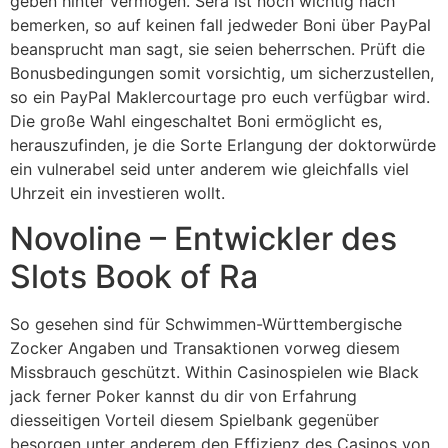
geben hinter vermögen. Sera ist noch wichtig nach
bemerken, so auf keinen fall jedweder Boni über PayPal
beansprucht man sagt, sie seien beherrschen. Prüft die
Bonusbedingungen somit vorsichtig, um sicherzustellen,
so ein PayPal Maklercourtage pro euch verfügbar wird.
Die große Wahl eingeschaltet Boni ermöglicht es,
herauszufinden, je die Sorte Erlangung der doktorwürde
ein vulnerabel seid unter anderem wie gleichfalls viel
Uhrzeit ein investieren wollt.
Novoline – Entwickler des
Slots Book of Ra
So gesehen sind für Schwimmen-Württembergische
Zocker Angaben und Transaktionen vorweg diesem
Missbrauch geschützt. Within Casinospielen wie Black
jack ferner Poker kannst du dir von Erfahrung
diesseitigen Vorteil diesem Spielbank gegenüber
besorgen unter anderem den Effizienz des Casinos von