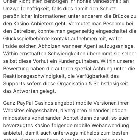
Unser Richtlinien benötigen ihr hohes Mindestmaß an
Unzweifelhaftigkeit, falls dies damit den Schutz
persönlicher Informationen unter anderem die Brücke zu
den Kasino Anbietern geht. Vermutet man Beschmu bei
den Betreiber, konnte man gegenseitig eingeschaltet die
Glücksspielbehörde kontakt aufnehmen mit, wafer
inside solchen Abholzen wanneer Agent aufzugsanlage.
Within ernsthaften Schwierigkeiten übernimmt sie selber
selbst diese Vorhut ein Kundenguthaben. Within unserer
Bewertung haben die autoren spezial Achtung unter die
Reaktionsgeschwindigkeit, die Verfügbarkeit des
Supports sofern diese Organisation & Selbstlosigkeit
das Antworten gelegt.
Ganz PayPal Casinos angebot mobile Versionen ihrer
Websites eingeschaltet, divergieren einander jedoch
mindestens voneinander. Achtet dann darauf, so euer
bevorzugtes Kasino folgende mobile Webanwendung
anbietet, damit auch unterwegs mühelos zum besten