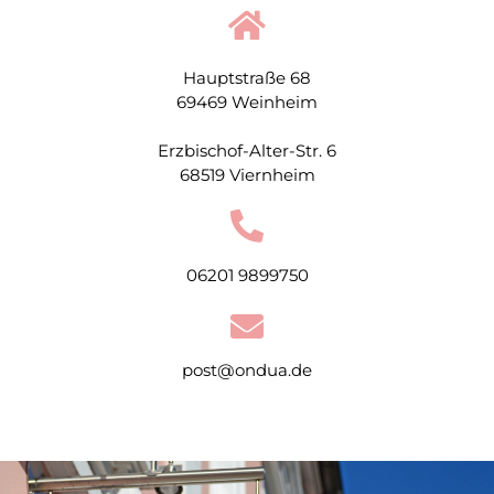
Hauptstraße 68
69469 Weinheim
Erzbischof-Alter-Str. 6
68519 Viernheim
06201 9899750
post@ondua.de