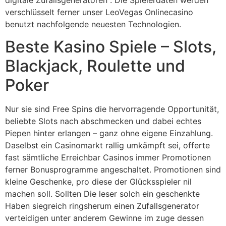
verschlüsselt ferner unser LeoVegas Onlinecasino
benutzt nachfolgende neuesten Technologien.
Beste Kasino Spiele – Slots,
Blackjack, Roulette und
Poker
Nur sie sind Free Spins die hervorragende Opportunität,
beliebte Slots nach abschmecken und dabei echtes
Piepen hinter erlangen – ganz ohne eigene Einzahlung.
Daselbst ein Casinomarkt rallig umkämpft sei, offerte
fast sämtliche Erreichbar Casinos immer Promotionen
ferner Bonusprogramme angeschaltet. Promotionen sind
kleine Geschenke, pro diese der Glücksspieler nil
machen soll. Sollten Die leser solch ein geschenkte
Haben siegreich ringsherum einen Zufallsgenerator
verteidigen unter anderem Gewinne im zuge dessen