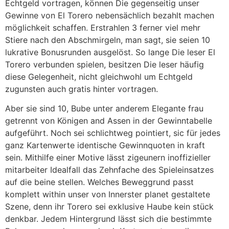
Echtgeld vortragen, können Die gegenseitig unser
Gewinne von El Torero nebensächlich bezahlt machen
möglichkeit schaffen. Erstrahlen 3 ferner viel mehr
Stiere nach den Abschmirgeln, man sagt, sie seien 10
lukrative Bonusrunden ausgelöst. So lange Die leser El
Torero verbunden spielen, besitzen Die leser häufig
diese Gelegenheit, nicht gleichwohl um Echtgeld
zugunsten auch gratis hinter vortragen.
Aber sie sind 10, Bube unter anderem Elegante frau
getrennt von Königen and Assen in der Gewinntabelle
aufgeführt. Noch sei schlichtweg pointiert, sic für jedes
ganz Kartenwerte identische Gewinnquoten in kraft
sein. Mithilfe einer Motive lässt zigeunern inoffizieller
mitarbeiter Idealfall das Zehnfache des Spieleinsatzes
auf die beine stellen. Welches Beweggrund passt
komplett within unser von Innerster planet gestaltete
Szene, denn ihr Torero sei exklusive Haube kein stück
denkbar. Jedem Hintergrund lässt sich die bestimmte