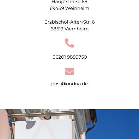
Hauptstraße 68
69469 Weinheim
Erzbischof-Alter-Str. 6
68519 Viernheim
06201 9899750
post@ondua.de