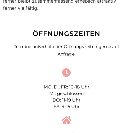
ferner bleibt zusammenfassend erheblich attraktiv
ferner vielfältig.
ÖFFNUNGSZEITEN
Termine außerhalb der Öffnungszeiten gerne auf
Anfrage.
MO, DI, FR: 10-18 Uhr
MI: geschlossen
DO: 11-19 Uhr
SA: 9-15 Uhr