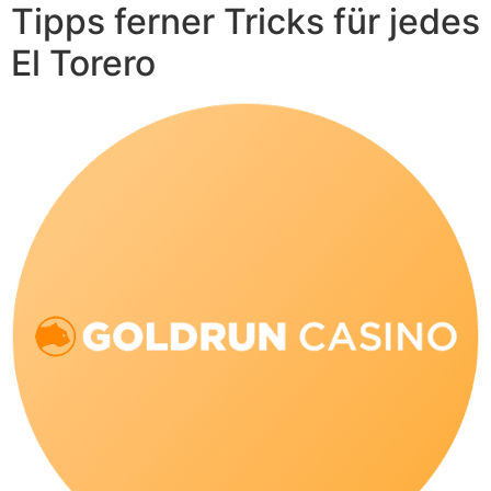
Tipps ferner Tricks für jedes
El Torero