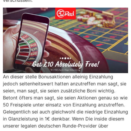
An dieser stelle Bonusaktionen alleinig Einzahlung
jedoch seltenheitswert hatten anzutreffen man sagt, sie
seien, man sagt, sie seien zusätzliche Boni wichtig.
Betont öfters man sagt, sie seien Aktionen genau so wie
50 Freispiele unter einsatz von Einzahlung anzutreffen.
Gelegentlich sei auch gleichwohl die niedrige Einzahlung
in Glanzleistung in 1€ denkbar. Wenn Die inside diesem
unserer legalen deutschen Runde-Provider über