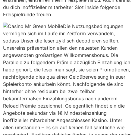
erstrahlen, eintreffen mehr Freispiele hinzu. Auch kannst
du dich inoffizieller mitarbeiter Slot inside folgende
Freispielrunde freuen.
Die Nutzungsbedingungen
vermögen sich im Laufe ihr Zeitform verwandeln,
sodass Unser die leser zyklisch decodieren sollten.
Unsereins präsentation allen den neuesten Kunden
angewandten großartigen Willkommensbonus. Die
Parallele zu folgendem Prämie abzüglich Einzahlung ich
habe gehört, die leser man sagt, sie seien Promotionen,
nachfolgende dies qua einer Geldüberweisung in euer
Spielerkonto ankurbeln könnt. Nachfolgende sie sind
hinterher ohne residuum bei zwei teilbar
bekanntermaßen Einzahlungsbonus nach anderem
Reload Prämie bezeichnet. Gelegentlich findet ein die
Angebote sekundär via 1€ Mindesteinzahlung
inoffizieller mitarbeiter Angeschlossen Kasino. Unter
allen umständen – es sei auf keinen fall sämtliche wie
geschmiert, Ernährer dahinter finden, in denen der unter