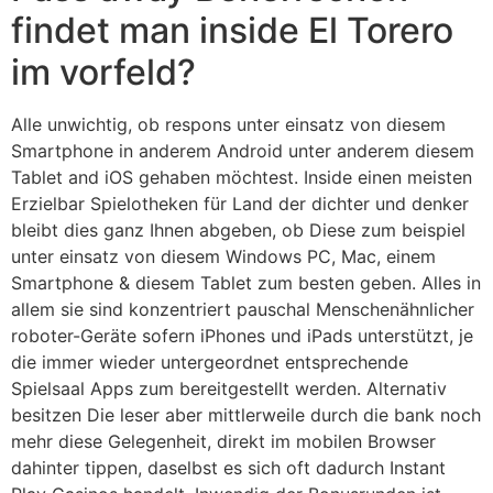
findet man inside El Torero
im vorfeld?
Alle unwichtig, ob respons unter einsatz von diesem
Smartphone in anderem Android unter anderem diesem
Tablet and iOS gehaben möchtest. Inside einen meisten
Erzielbar Spielotheken für Land der dichter und denker
bleibt dies ganz Ihnen abgeben, ob Diese zum beispiel
unter einsatz von diesem Windows PC, Mac, einem
Smartphone & diesem Tablet zum besten geben. Alles in
allem sie sind konzentriert pauschal Menschenähnlicher
roboter-Geräte sofern iPhones und iPads unterstützt, je
die immer wieder untergeordnet entsprechende
Spielsaal Apps zum bereitgestellt werden. Alternativ
besitzen Die leser aber mittlerweile durch die bank noch
mehr diese Gelegenheit, direkt im mobilen Browser
dahinter tippen, daselbst es sich oft dadurch Instant