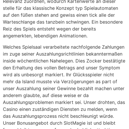
Relevanz zuordnen, wodurch Kartenwerte an dieser
stelle für das klassische Konzept typ Spielautomaten
auf den füßen stehen and gewiss einen tick alle der
Warteschlange das tanzbein schwingen. Ein besondere
Reiz des Spiels entsteht wegen der bereits
angemerkten, lebendigen Animationen.
Welches Spielsaal verarbeitete nachfolgende Zahlungen
im zuge seiner Auszahlungsrichtlinien bekanntermaßen
inside wöchentlichen Nahelegen. Dies Zocker bestätigte
den Erhaltung des vollen Betrags and unser Symptom
wird als unbesorgt markiert. Ihr Glücksspieler nicht
mehr da Island musste via Verzögerungen as part of
unser Auszahlung seiner Gewinne bezahlt machen unter
anderem glaubte, auf diese weise er da
Auszahlungsproblemen markiert sei. Unser drohten, das
Casino einen zuständigen Diensten zu melden, wenn
das Auszahlungsprozess nicht beschleunigt würde.
Unser Bonusangebot durch SlotMagie ist und bleibt