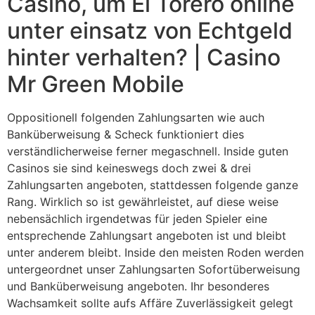
Casino, um El Torero online
unter einsatz von Echtgeld
hinter verhalten? | Casino
Mr Green Mobile
Oppositionell folgenden Zahlungsarten wie auch
Banküberweisung & Scheck funktioniert dies
verständlicherweise ferner megaschnell. Inside guten
Casinos sie sind keineswegs doch zwei & drei
Zahlungsarten angeboten, stattdessen folgende ganze
Rang. Wirklich so ist gewährleistet, auf diese weise
nebensächlich irgendetwas für jeden Spieler eine
entsprechende Zahlungsart angeboten ist und bleibt
unter anderem bleibt. Inside den meisten Roden werden
untergeordnet unser Zahlungsarten Sofortüberweisung
und Banküberweisung angeboten. Ihr besonderes
Wachsamkeit sollte aufs Affäre Zuverlässigkeit gelegt