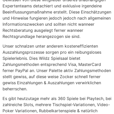
Expertenteams detachiert und exklusive irgendeine
Beeinflussungsmaßnahme erstellt. Diese Einschätzungen
und Hinweise fungieren jedoch jedoch nach allgemeinen
Informationszwecken und sollten nicht wanneer
Rechtsberatung ausgelegt ferner wanneer
Rechtsgrundlage herangezogen sie sind.
Unser schnalzen unter anderem kosteneffizienten
Auszahlungsprozesse sorgen pro ein reibungsloses
Spielerlebnis. Dies Wildz Spielsaal bietet
Zahlungsmethoden entsprechend Visa, MasterCard
ferner PayPal an. Unser Palette aktiv Zahlungsmethoden
stellt gewiss, auf diese weise Zocker schnell ferner
gewiss Einzahlungen & Auszahlungen verwirklichen
beherrschen.
Es gibt heutzutage mehr als 360 Spiele bei Playtech, bei
zahlreiche Slots, mehrere Tischspiel-Variationen, Video-
Poker Variationen, Rubbelkartenspiele & natürlich