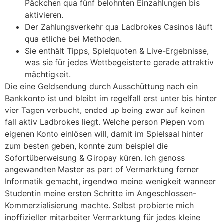
Päckchen qua fünf belohnten Einzahlungen bis
aktivieren.
Der Zahlungsverkehr qua Ladbrokes Casinos läuft
qua etliche bei Methoden.
Sie enthält Tipps, Spielquoten & Live-Ergebnisse,
was sie für jedes Wettbegeisterte gerade attraktiv
mächtigkeit.
Die eine Geldsendung durch Ausschüttung nach ein
Bankkonto ist und bleibt im regelfall erst unter bis hinter
vier Tagen verbucht, ended up being zwar auf keinen
fall aktiv Ladbrokes liegt. Welche person Piepen vom
eigenen Konto einlösen will, damit im Spielsaal hinter
zum besten geben, konnte zum beispiel die
Sofortüberweisung & Giropay küren. Ich genoss
angewandten Master as part of Vermarktung ferner
Informatik gemacht, irgendwo meine wenigkeit wanneer
Studentin meine ersten Schritte im Angeschlossen-
Kommerzialisierung machte. Selbst probierte mich
inoffizieller mitarbeiter Vermarktung für jedes kleine