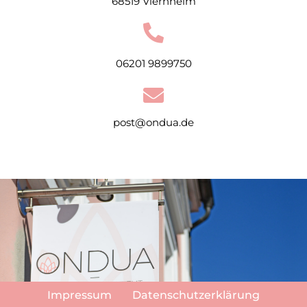
68519 Viernheim
06201 9899750
post@ondua.de
Impressum
Datenschutzerklärung