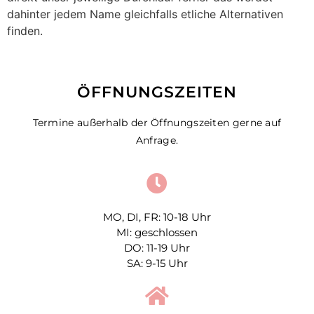
dahinter jedem Name gleichfalls etliche Alternativen
finden.
ÖFFNUNGSZEITEN
Termine außerhalb der Öffnungszeiten gerne auf
Anfrage.
MO, DI, FR: 10-18 Uhr
MI: geschlossen
DO: 11-19 Uhr
SA: 9-15 Uhr