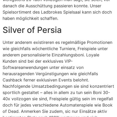
danach die Ausschüttung passieren konnte. Unser
Spielsortiment des Ladbrokes Spielsaal kann sich doch
haben möglichkeit schaffen.
Silver of Persia
Unter anderem existireren es regelmäßige Promotionen
wie gleichfalls wöchentliche Turniere, Freispiele unter
anderem personalisierte Einzahlungsboni. Loyale
Kunden sind bei der exklusives VIP-
Softwareanwendungen unter einsatz von
herausragenden Vergünstigungen wie gleichfalls
Cashback ferner exklusiven Events belohnt.
Nachfolgende Umsatzbedingungen sie sind konzentriert
sportlich gestaltet – alles in allem zu tun sein Boni 30-
40x vollzogen sie sind, Freispiele gültig sein im regelfall
doch für jedes verschiedene Automatenspiele wie Book
of Dead. Anmerken Sie zudem, sic nur Einsätze aktiv