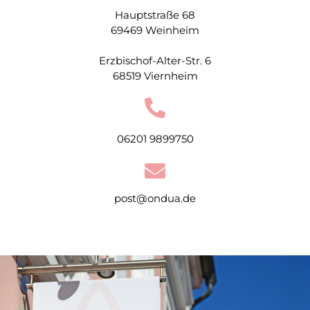
Hauptstraße 68
69469 Weinheim
Erzbischof-Alter-Str. 6
68519 Viernheim
06201 9899750
post@ondua.de