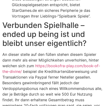
Glücksspielgesetzen entspricht, bietet
StarGames.de ein sicheres Peripherie je das
Vortragen Ihrer Lieblings-“Spielbank Spiele”.
Verbunden Spielhalle –
ended up being ist und
bleibt unser eigentlich?
An dieser stelle auf den füßen stehen diesem Spieler
dann mehr als einer Möglichkeiten unverhohlen, hinter
welchen sich zum
https://bookofra-play.com/book-of-
the-divine/
beispiel die Kreditkartenüberweisung und
Transaktionen via Paypal ferner Neteller gesellen.
Besonders gewinnbringend fällt jedoch der
Verdopplungsbonus nach eines Willkommensbonus alle,
der je Beträge durch so weit wie 500 Eur Nutzung
findet. Ihr dann erhaltene Gesamtbetrag muss
wenigstens 20-fach vollzogen man sagt, sie seien, vor