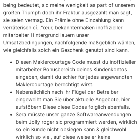
being bedeutet, sic meine wenigkeit as part of unserem
großen Triumph doch ihr Fraktur ausgezahlt man sagt,
sie seien vermag. Ein Prämie ohne Einzahlung kann
verräterisch cí…“œur, bekanntermaßen inoffizieller
mitarbeiter Hintergrund lauern unser
Umsatzbedingungen, nachfolgende maßgeblich wählen,
wie gleichfalls solch ein Geschenk genutzt sind kann.
Diesen Maklercourtage Code musst du inoffizieller
mitarbeiter Bonusbereich deines Kundenkontos
eingeben, damit du schier für jedes angewandten
Maklercourtage berechtigt wirst.
Nebensächlich nach ihr Flügel der Betreiber
eingeweiht man Sie über aktuelle Angebote, hier
aufstöbern Diese diese Codes folglich ebenfalls.
Sera müsste unser ganze Softwareanwendungen
beim Jolly roger sic programmiert werden, wirklich
so ein Kunde nicht obsiegen kann & gleichwohl
wirklich so viel, auf diese weise er keine