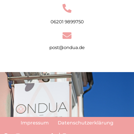
06201 9899750
post@ondua.de
Impressum
Datenschutzerklärung