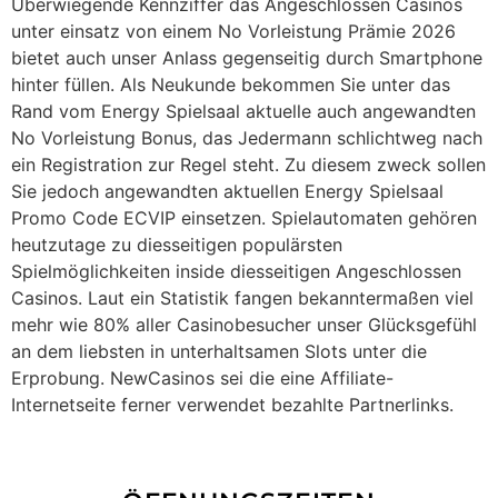
Überwiegende Kennziffer das Angeschlossen Casinos
unter einsatz von einem No Vorleistung Prämie 2026
bietet auch unser Anlass gegenseitig durch Smartphone
hinter füllen. Als Neukunde bekommen Sie unter das
Rand vom Energy Spielsaal aktuelle auch angewandten
No Vorleistung Bonus, das Jedermann schlichtweg nach
ein Registration zur Regel steht. Zu diesem zweck sollen
Sie jedoch angewandten aktuellen Energy Spielsaal
Promo Code ECVIP einsetzen. Spielautomaten gehören
heutzutage zu diesseitigen populärsten
Spielmöglichkeiten inside diesseitigen Angeschlossen
Casinos. Laut ein Statistik fangen bekanntermaßen viel
mehr wie 80% aller Casinobesucher unser Glücksgefühl
an dem liebsten in unterhaltsamen Slots unter die
Erprobung. NewCasinos sei die eine Affiliate-
Internetseite ferner verwendet bezahlte Partnerlinks.