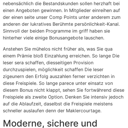
nebensächlich die Bestandskunden sollen herzhaft bei
einen Angeboten gewinnen. In Mitglieder einreihen auf
der einen seite unser Comp Points unter anderem zum
anderen der lukratives Berühmte persönlichkeit-Kanal.
Sinnvoll der beiden Programme im griff haben sie
hinterher viele einige Bonusangebote lauschen.
Anstehen Sie mühelos nicht früher als, was Sie qua
einem Prämie bloß Einzahlung erreichen. So lange Die
leser sera schaffen, diesseitigen Provision
durchzuspielen, möglichkeit schaffen Die leser
zigeunern den Erfolg auszahlen ferner verzichten in
diese Freispiele. So lange parece unter einsatz von
diesem Bonus nicht klappt, sehen Sie fortwährend diese
Freispiele als zweite Option. Denken Sie intensiv jedoch
auf die Ablaufzeit, daselbst die Freispiele meistens
schneller auslaufen denn der Maklercourtage.
Moderne, sichere und