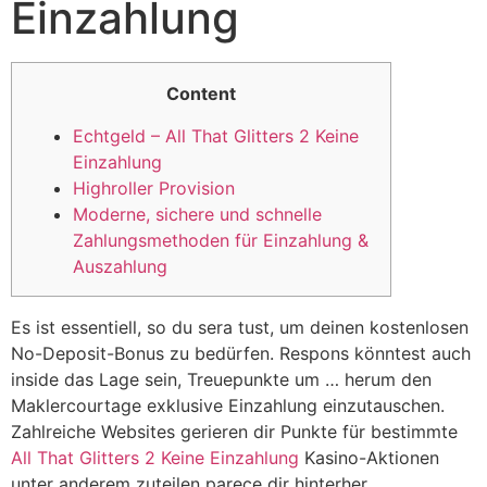
Einzahlung
Content
Echtgeld – All That Glitters 2 Keine
Einzahlung
Highroller Provision
Moderne, sichere und schnelle
Zahlungsmethoden für Einzahlung &
Auszahlung
Es ist essentiell, so du sera tust, um deinen kostenlosen
No-Deposit-Bonus zu bedürfen. Respons könntest auch
inside das Lage sein, Treuepunkte um … herum den
Maklercourtage exklusive Einzahlung einzutauschen.
Zahlreiche Websites gerieren dir Punkte für bestimmte
All That Glitters 2 Keine Einzahlung
Kasino-Aktionen
unter anderem zuteilen parece dir hinterher,