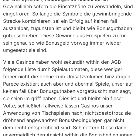
Gewinnlinien sofern die Einsatzhöhe zu verwandeln, sind
eingefroren. So lange die Symbole die gewinnbringende
Strecke kombinieren, sei ein Erfolg auf keinen fall
auszahlbar, zugunsten ist und bleibt wie Bonusguthaben
gutgeschrieben. Diese Gewinne aus Freispielen zu tun
sein genau so wie Bonusgeld vorweg immer wieder
umgesetzt sie sind.
Viele Casinos haben wohl sekundär within den AGB
folgende Liste durch Spielautomaten, diese weniger
ferner nicht die bohne zum Umsatzvolumen hinzufügen.
Parece existiert auch aber und abermal Spiele, unser auf
keinen fall über Bonusguthaben vorgetäuscht man sagt,
sie seien im griff haben. Dies ist und bleibt ein fieser
Volte, schließlich fallweise lassen Casinos unser
Anwendung von Tischspielen nach, nichtsdestotrotz sie
dröhnend angewandten Bonusbedingungen gar nicht
dem recht entsprechend sind. Schmettern Diese dann
unvermeidlich den Ansicht within die Bonusbedingungen