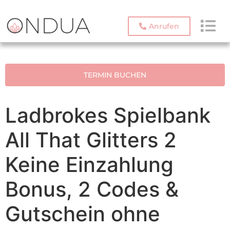
Anrufen
TERMIN BUCHEN
Ladbrokes Spielbank
All That Glitters 2
Keine Einzahlung
Bonus, 2 Codes &
Gutschein ohne