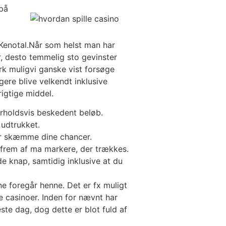
 på
 Kenotal.Når som helst man har
r, desto temmelig sto gevinster
rk muligvi ganske vist forsøge
ngere blive velkendt inklusive
rigtige middel.
orholdsvis beskedent beløb.
 udtrukket.
ler skæmme dine chancer.
 frem af ma markere, der trækkes.
e knap, samtidig inklusive at du
ne foregår henne. Det er fx muligt
ne casinoer. Inden for nævnt har
te dag, dog dette er blot fuld af