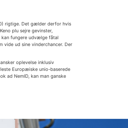
) rigtige. Det gælder derfor hvis
Keno plu sejre gevinster,
en kan fungere udvælge fåtal
som vide ud sine vinderchancer. Der
dansker oplevelse inklusiv
 fleste Europæiske unio-baserede
 nok ad NemID, kan man ganske