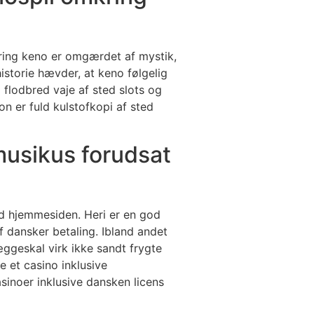
omkring keno er omgærdet af mystik,
istorie hævder, at keno følgelig
d flodbred vaje af sted slots og
on er fuld kulstofkopi af sted
musikus forudsat
ed hjemmesiden. Heri er en god
 dansker betaling. Ibland andet
æggeskal virk ikke sandt frygte
ne et casino inklusive
asinoer inklusive dansken licens