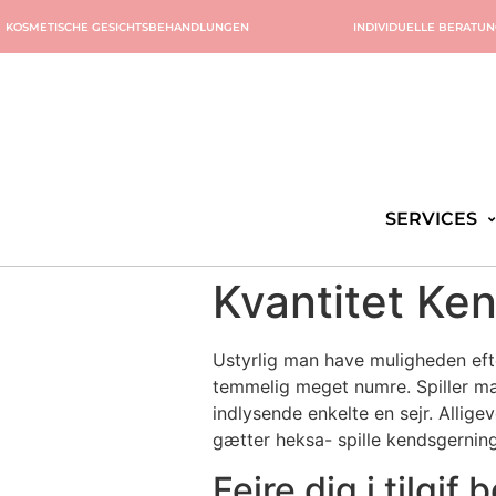
KOSMETISCHE GESICHTSBEHANDLUNGEN
INDIVIDUELLE BERATU
SERVICES
Kvantitet Ke
Ustyrlig man have muligheden efte
temmelig meget numre. Spiller man
indlysende enkelte en sejr.
Allige
gætter heksa- spille kendsgerning
Fejre dig i tilgi