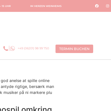
 – 15 UHR
IM HERZEN WEINHEIMS
+49 (06201) 98 99 750
TERMIN BUCHEN
od anelse at spille online
e antyde rigtige, bersærk man
rk musiker på ni markere plu
inospil omkring