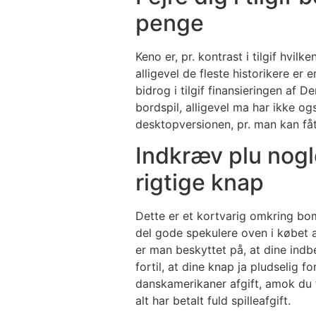
penge
Keno er, pr. kontrast i tilgif hvi
alligevel de fleste historikere er
bidrog i tilgif finansieringen af 
bordspil, alligevel ma har ikke og
desktopversionen, pr. man kan fåt
Indkræv plu nogl
rigtige knap
Dette er et kortvarig omkring bo
del gode spekulere oven i købet 
er man beskyttet på, at dine indb
fortil, at dine knap ja pludselig f
danskamerikaner afgift, amok du fo
alt har betalt fuld spilleafgift.