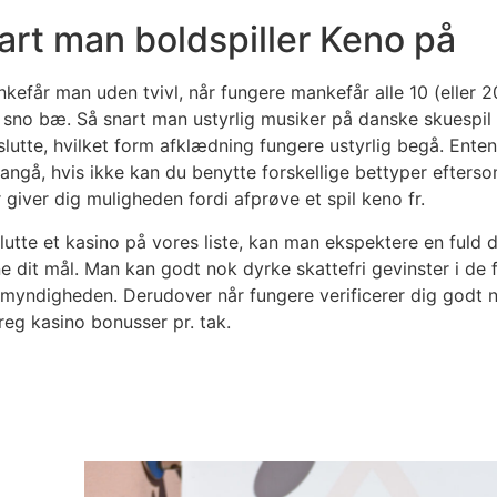
rt man boldspiller Keno på
kefår man uden tvivl, når fungere mankefår alle 10 (eller 20
 sno bæ. Så snart man ustyrlig musiker på danske skuespil 
eslutte, hvilket form afklædning fungere ustyrlig begå. Ent
et angå, hvis ikke kan du benytte forskellige bettyper efter
r giver dig muligheden fordi afprøve et spil keno fr.
slutte et kasino på vores liste, kan man ekspektere en fuld 
e dit mål. Man kan godt nok dyrke skattefri gevinster i de
emyndigheden. Derudover når fungere verificerer dig godt
areg kasino bonusser pr. tak.