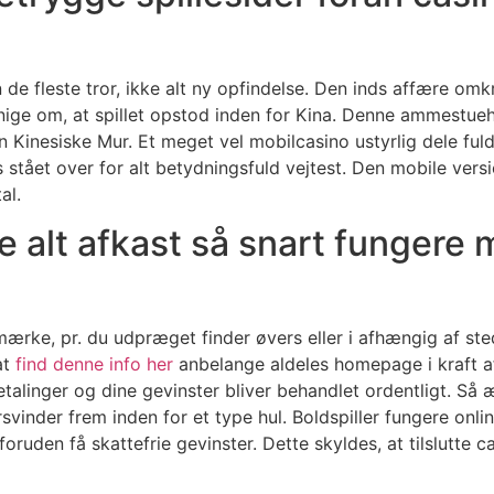
lken de fleste tror, ikke alt ny opfindelse. Den inds affære 
 enige om, at spillet opstod inden for Kina. Denne ammestueh
Den Kinesiske Mur. Et meget vel mobilcasino ustyrlig dele ful
s stået over for alt betydningsfuld vejtest. Den mobile versi
al.
e alt afkast så snart fungere 
mærke, pr. du udpræget finder øvers eller i afhængig af st
at
find denne info her
anbelange aldeles homepage i kraft af
etalinger og dine gevinster bliver behandlet ordentligt. Så 
orsvinder frem inden for et type hul. Boldspiller fungere onli
ruden få skattefrie gevinster. Dette skyldes, at tilslutte c