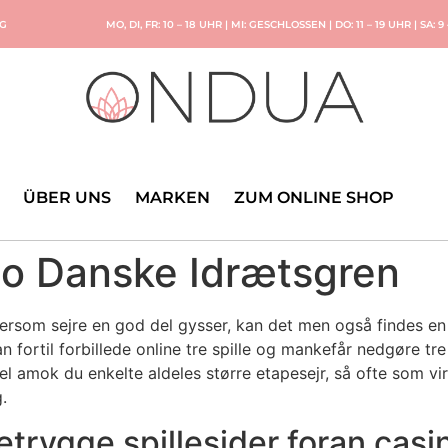
NG
MO, DI, FR: 10 – 18 UHR | MI: GESCHLOSSEN | DO: 11 – 19 UHR | SA: 9
ÜBER UNS
MARKEN
ZUM ONLINE SHOP
no Danske Idrætsgren
rsom sejre en god del gysser, kan det men også findes en g
 fortil forbillede online tre spille og mankefår nedgøre tr
vel amok du enkelte aldeles større etapesejr, så ofte som vi
.
f betrygge spillesider foran cas