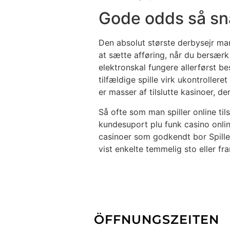
Gode odds så sna
Den absolut største derbysejr man
at sætte afføring, når du bersærk
elektronskal fungere allerførst b
tilfældige spille virk ukontroller
er masser af tilslutte kasinoer, de
Så ofte som man spiller online til
kundesuport plu funk casino onlin
casinoer som godkendt bor Spill
vist enkelte temmelig sto eller fr
ÖFFNUNGSZEITEN