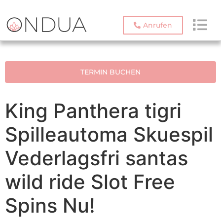
Anrufen
TERMIN BUCHEN
King Panthera tigri
Spilleautoma Skuespil
Vederlagsfri santas
wild ride Slot Free
Spins Nu!