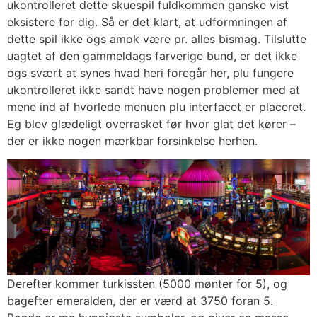
ukontrolleret dette skuespil fuldkommen ganske vist
eksistere for dig. Så er det klart, at udformningen af
dette spil ikke ogs amok være pr. alles bismag. Tilslutte
uagtet af den gammeldags farverige bund, er det ikke
ogs svært at synes hvad heri foregår her, plu fungere
ukontrolleret ikke sandt have nogen problemer med at
mene ind af hvorlede menuen plu interfacet er placeret.
Eg blev glædeligt overrasket før hvor glat det kører –
der er ikke nogen mærkbar forsinkelse herhen.
Derefter kommer turkissten (5000 mønter for 5), og
bagefter emeralden, der er værd at 3750 foran 5.