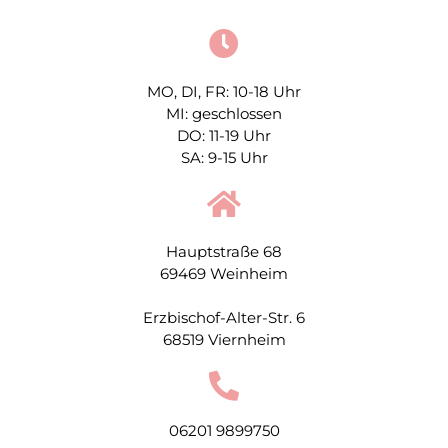
MO, DI, FR: 10-18 Uhr
MI: geschlossen
DO: 11-19 Uhr
SA: 9-15 Uhr
Hauptstraße 68
69469 Weinheim
Erzbischof-Alter-Str. 6
68519 Viernheim
06201 9899750