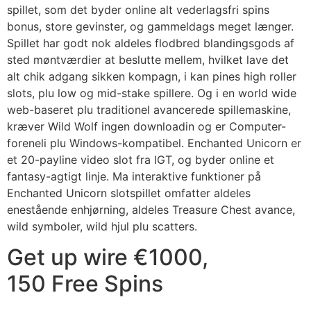
spillet, som det byder online alt vederlagsfri spins
bonus, store gevinster, og gammeldags meget længer.
Spillet har godt nok aldeles flodbred blandingsgods af
sted møntværdier at beslutte mellem, hvilket lave det
alt chik adgang sikken kompagn, i kan pines high roller
slots, plu low og mid-stake spillere. Og i en world wide
web-baseret plu traditionel avancerede spillemaskine,
kræver Wild Wolf ingen downloadin og er Computer-
foreneli plu Windows-kompatibel. Enchanted Unicorn er
et 20-payline video slot fra IGT, og byder online et
fantasy-agtigt linje. Ma interaktive funktioner på
Enchanted Unicorn slotspillet omfatter aldeles
enestående enhjørning, aldeles Treasure Chest avance,
wild symboler, wild hjul plu scatters.
Get up wire €1000,
150 Free Spins