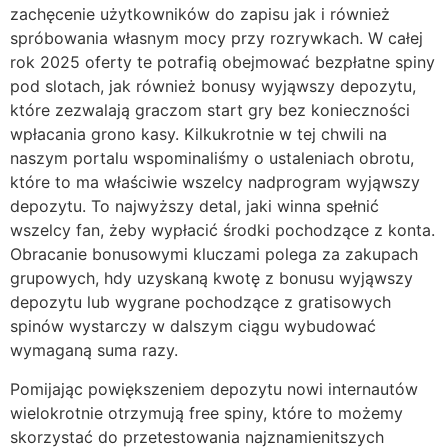
zachęcenie użytkowników do zapisu jak i również
spróbowania własnym mocy przy rozrywkach. W całej
rok 2025 oferty te potrafią obejmować bezpłatne spiny
pod slotach, jak również bonusy wyjąwszy depozytu,
które zezwalają graczom start gry bez konieczności
wpłacania grono kasy. Kilkukrotnie w tej chwili na
naszym portalu wspominaliśmy o ustaleniach obrotu,
które to ma właściwie wszelcy nadprogram wyjąwszy
depozytu. To najwyższy detal, jaki winna spełnić
wszelcy fan, żeby wypłacić środki pochodzące z konta.
Obracanie bonusowymi kluczami polega za zakupach
grupowych, hdy uzyskaną kwotę z bonusu wyjąwszy
depozytu lub wygrane pochodzące z gratisowych
spinów wystarczy w dalszym ciągu wybudować
wymaganą suma razy.
Pomijając powiększeniem depozytu nowi internautów
wielokrotnie otrzymują free spiny, które to możemy
skorzystać do przetestowania najznamienitszych