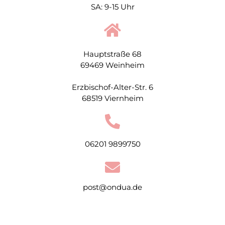
SA: 9-15 Uhr
Hauptstraße 68
69469 Weinheim
Erzbischof-Alter-Str. 6
68519 Viernheim
06201 9899750
post@ondua.de