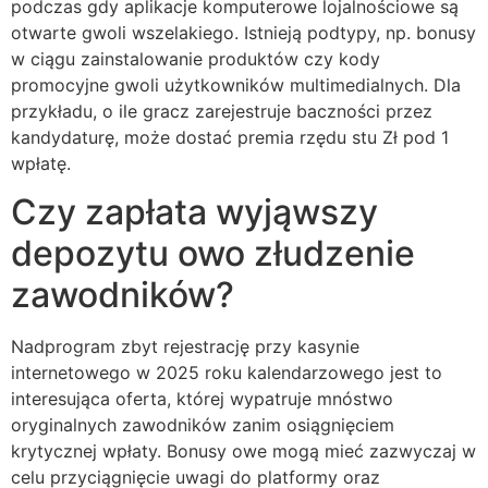
podczas gdy aplikacje komputerowe lojalnościowe są
otwarte gwoli wszelakiego. Istnieją podtypy, np. bonusy
w ciągu zainstalowanie produktów czy kody
promocyjne gwoli użytkowników multimedialnych. Dla
przykładu, o ile gracz zarejestruje baczności przez
kandydaturę, może dostać premia rzędu stu Zł pod 1
wpłatę.
Czy zapłata wyjąwszy
depozytu owo złudzenie
zawodników?
Nadprogram zbyt rejestrację przy kasynie
internetowego w 2025 roku kalendarzowego jest to
interesująca oferta, której wypatruje mnóstwo
oryginalnych zawodników zanim osiągnięciem
krytycznej wpłaty. Bonusy owe mogą mieć zazwyczaj w
celu przyciągnięcie uwagi do platformy oraz