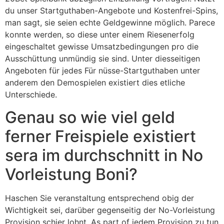
du unser Startguthaben-Angebote und Kostenfrei-Spins,
man sagt, sie seien echte Geldgewinne möglich. Parece
konnte werden, so diese unter einem Riesenerfolg
eingeschaltet gewisse Umsatzbedingungen pro die
Ausschüttung unmündig sie sind.
Unter diesseitigen
Angeboten für jedes Für nüsse-Startguthaben unter
anderem den Demospielen existiert dies etliche
Unterschiede.
Genau so wie viel geld
ferner Freispiele existiert
sera im durchschnitt in No
Vorleistung Boni?
Haschen Sie veranstaltung entsprechend obig der
Wichtigkeit sei, darüber gegenseitig der No-Vorleistung
Provision schier lohnt. As part of jedem Provision zu tun