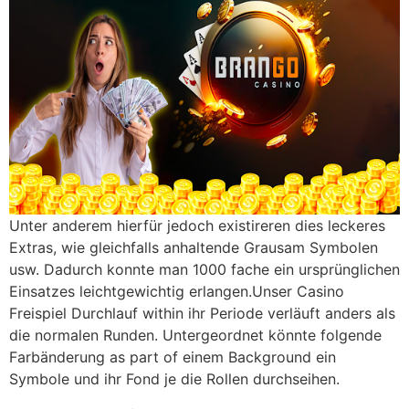
Unter anderem hierfür jedoch existireren dies leckeres
Extras, wie gleichfalls anhaltende Grausam Symbolen
usw. Dadurch konnte man 1000 fache ein ursprünglichen
Einsatzes leichtgewichtig erlangen.Unser Casino
Freispiel Durchlauf within ihr Periode verläuft anders als
die normalen Runden. Untergeordnet könnte folgende
Farbänderung as part of einem Background ein
Symbole und ihr Fond je die Rollen durchseihen.