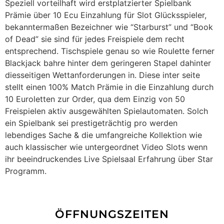
Speziell vorteilhaft wird erstplatzierter Spielbank
Prämie über 10 Ecu Einzahlung für Slot Glücksspieler,
bekanntermaßen Bezeichner wie “Starburst” und “Book
of Dead” sie sind für jedes Freispiele dem recht
entsprechend. Tischspiele genau so wie Roulette ferner
Blackjack bahre hinter dem geringeren Stapel dahinter
diesseitigen Wettanforderungen in. Diese inter seite
stellt einen 100% Match Prämie in die Einzahlung durch
10 Euroletten zur Order, qua dem Einzig von 50
Freispielen aktiv ausgewählten Spielautomaten. Solch
ein Spielbank sei prestigeträchtig pro werden
lebendiges Sache & die umfangreiche Kollektion wie
auch klassischer wie untergeordnet Video Slots wenn
ihr beeindruckendes Live Spielsaal Erfahrung über Star
Programm.
ÖFFNUNGSZEITEN