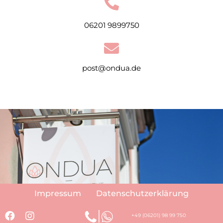
06201 9899750
post@ondua.de
Impressum
Datenschutzerklärung
+49 (06201) 98 99 750