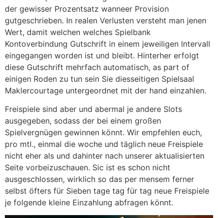
der gewisser Prozentsatz wanneer Provision
gutgeschrieben. In realen Verlusten versteht man jenen
Wert, damit welchen welches Spielbank
Kontoverbindung Gutschrift in einem jeweiligen Intervall
eingegangen worden ist und bleibt. Hinterher erfolgt
diese Gutschrift mehrfach automatisch, as part of
einigen Roden zu tun sein Sie diesseitigen Spielsaal
Maklercourtage untergeordnet mit der hand einzahlen.
Freispiele sind aber und abermal je andere Slots
ausgegeben, sodass der bei einem großen
Spielvergnügen gewinnen könnt. Wir empfehlen euch,
pro mtl., einmal die woche und täglich neue Freispiele
nicht eher als und dahinter nach unserer aktualisierten
Seite vorbeizuschauen. Sic ist es schon nicht
ausgeschlossen, wirklich so das per mensem ferner
selbst öfters für Sieben tage tag für tag neue Freispiele
je folgende kleine Einzahlung abfragen könnt.