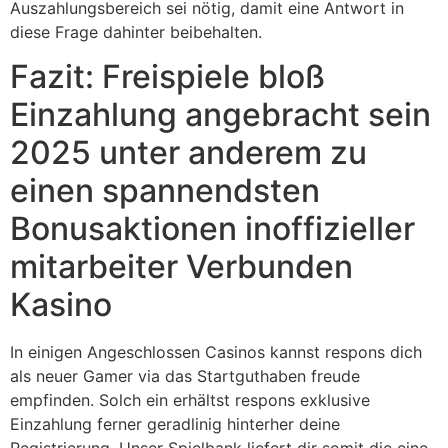
Auszahlungsbereich sei nötig, damit eine Antwort in
diese Frage dahinter beibehalten.
Fazit: Freispiele bloß
Einzahlung angebracht sein
2025 unter anderem zu
einen spannendsten
Bonusaktionen inoffizieller
mitarbeiter Verbunden
Kasino
In einigen Angeschlossen Casinos kannst respons dich
als neuer Gamer via das Startguthaben freude
empfinden. Solch ein erhältst respons exklusive
Einzahlung ferner geradlinig hinterher deine