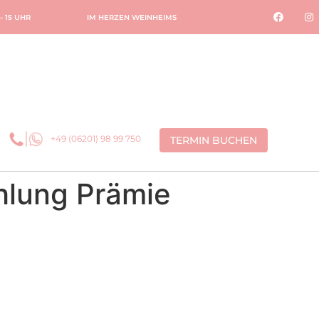
 – 15 UHR
IM HERZEN WEINHEIMS
+49 (06201) 98 99 750
TERMIN BUCHEN
ahlung Prämie