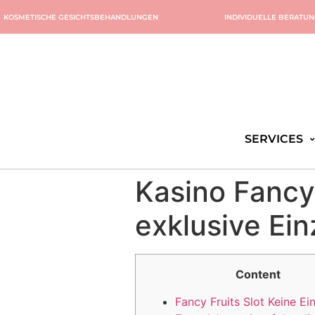
KOSMETISCHE GESICHTSBEHANDLUNGEN
INDIVIDUELLE BERATU
SERVICES
Kasino Fancy 
exklusive Ei
Content
Fancy Fruits Slot Keine Ei