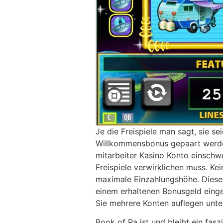
Je die Freispiele man sagt, sie se
Willkommensbonus gepaart werden 
mitarbeiter Kasino Konto einschw
Freispiele verwirklichen muss. K
maximale Einzahlungshöhe. Diese 
einem erhaltenen Bonusgeld einges
Sie mehrere Konten auflegen unt
Book of Ra ist und bleibt ein fas