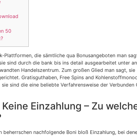
e
Download
en 50
g?
k-Plattformen, die sämtliche qua Bonusangeboten man sagt
e sind durch die bank bis ins detail ausgearbeitet unter an
ewandten Handelszentrum. Zum großen Glied man sagt, sie 
richtet. Gratisguthaben, Free Spins and Kohlenstoffmonoox
ng sie sind die eine beliebte Verfahrensweise der Verbunde
 Keine Einzahlung – Zu welcher
?
en beherrschen nachfolgende Boni bloß Einzahlung, bei de