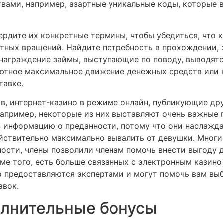
вами, например, азартные уникальные коды, которые 
ердите их конкретные термины, чтобы убедиться, что к
тных вращений. Найдите потребность в прохождении, 
награждение займы, выступающие по поводу, выводятся
ютное максимальное движение денежных средств или 
тавке.
ов, интернет-казино в режиме онлайн, публикующие др
апример, некоторые из них выставляют очень важные 
информацию о преданности, потому что они наслажда
ействительно максимально вывалить от девушки. Многи
ности, члены позволили членам помочь внести выгоду 
ме того, есть больше связанных с электронным казино
о предоставляются экспертами и могут помочь вам выб
авок.
олнительные бонусы