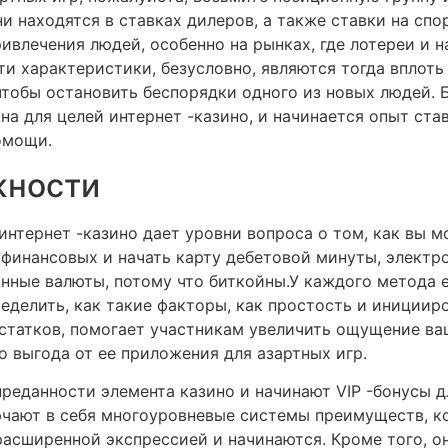
ни находятся в ставках дилеров, а также ставки на спо
ивлечения людей, особенно на рынках, где лотереи и н
эти характеристики, безусловно, являются тогда вплоть
чтобы остановить беспорядки одного из новых людей. 
а для целей интернет -казино, и начинается опыт ста
омощи.
жности
нтернет -казино дает уровни вопроса о том, как вы м
финансовых и начать карту дебетовой минуты, электр
анные валюты, потому что биткойны.У каждого метода 
еделить, как такие факторы, как простость и инициир
остатков, помогает участникам увеличить ощущение ва
о выгода от ее приложения для азартных игр.
преданности элемента казино и начинают VIP -бонусы д
ючают в себя многоуровневые системы преимуществ, 
расширенной экспрессией и начинаются. Кроме того, о