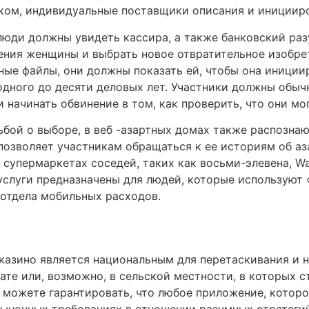
ком, индивидуальные поставщики описания и инициир
 люди должны увидеть кассира, а также банковский ра
ния женщины и выбрать новое отвратительное изобрет
ые файлы, они должны показать ей, чтобы она инициир
 одного до десяти деловых лет. Участники должны обы
 начинать обвинение в том, как проверить, что они мог
бой о выборе, в веб -азартных домах также распознаю
 позволяет участникам обращаться к ее историям об а
упермаркетах соседей, таких как восьми-элевена, Walm
услуги предназначены для людей, которые используют
 отдела мобильных расходов.
казино является национальным для перетаскивания и н
тате или, возможно, в сельской местности, в которых 
 можете гарантировать, что любое приложение, котор