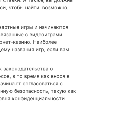
й ставки. А также, вы должны
и, чтобы найти, возможно,
зартные игры и начинаются
связанные с видеоиграми,
рнет-казино. Наиболее
ему названия игр, если вам
 законодательства о
ов, в то время как внося в
ачинают согласоваться с
ую безопасность, такую ​​как
ровня конфиденциальности