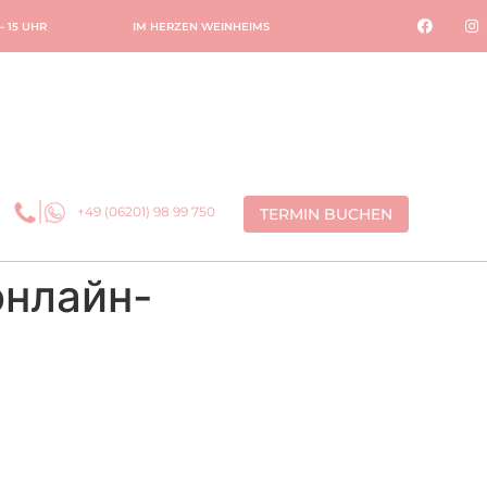
 – 15 UHR
IM HERZEN WEINHEIMS
+49 (06201) 98 99 750
TERMIN BUCHEN
онлайн-