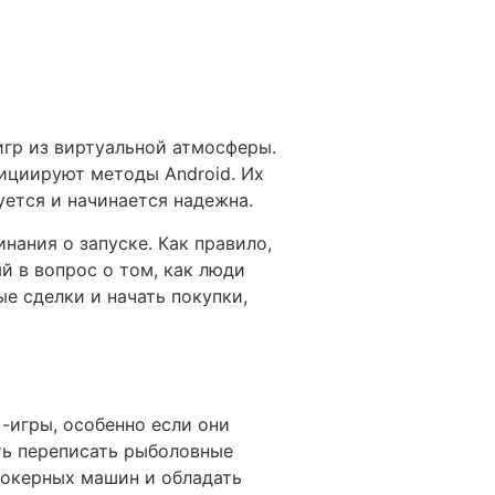
игр из виртуальной атмосферы.
ициируют методы Android. Их
уется и начинается надежна.
нания о запуске.
Как правило,
й в вопрос о том, как люди
е сделки и начать покупки,
-игры, особенно если они
ть переписать рыболовные
покерных машин и обладать