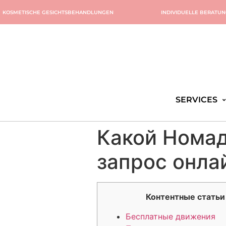
KOSMETISCHE GESICHTSBEHANDLUNGEN
INDIVIDUELLE BERATU
SERVICES
Какой Номад
запрос онла
Контентные статьи
Бесплатные движения