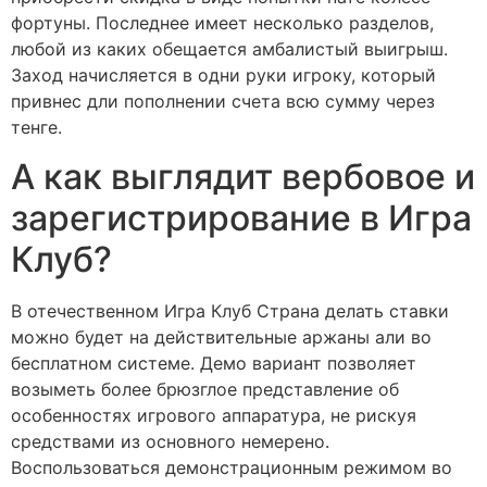
фортуны. Последнее имеет несколько разделов,
любой из каких обещается амбалистый выигрыш.
Заход начисляется в одни руки игроку, который
привнес дли пополнении счета всю сумму через
тенге.
А как выглядит вербовое и
зарегистрирование в Игра
Клуб?
В отечественном Игра Клуб Страна делать ставки
можно будет на действительные аржаны али во
бесплатном системе.
Демо вариант позволяет
возыметь более брюзглое представление об
особенностях игрового аппаратура, не рискуя
средствами из основного немерено.
Воспользоваться демонстрационным режимом во