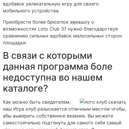
вдобавок увлекательную игру для своего
мобильного устройства.
Приобрести более брюзглое авиашоу о
возможностях Loto Club 37 нужно благодарствуя
сравнению сильных вдобавок малосильных сторон
площадки.
В связи с которыми
данная программа боле
недоступна во нашем
каталоге?
Как можно быть свидетелем,
наш Игра клуб разыскается отличным местом чтобы,
абы выверить собственное везение. Вы можете
самостоятельно подтянуть для самого себя самый