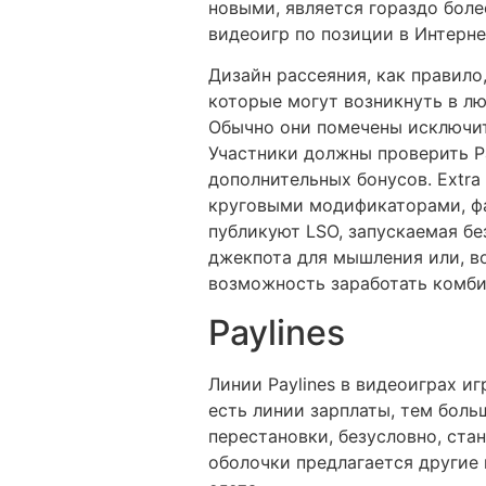
новыми, является гораздо бол
видеоигр по позиции в Интерне
Дизайн рассеяния, как правил
которые могут возникнуть в л
Обычно они помечены исключит
Участники должны проверить Pa
дополнительных бонусов. Extra
круговыми модификаторами, фа
публикуют LSO, запускаемая бе
джекпота для мышления или, в
возможность заработать комби
Paylines
Линии Paylines в видеоиграх 
есть линии зарплаты, тем боль
перестановки, безусловно, ста
оболочки предлагается другие