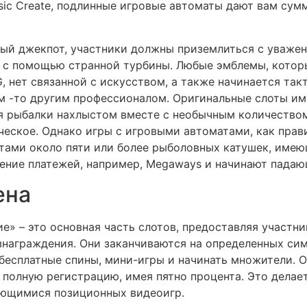
asic Create, подлинные игровые автоматы дают вам су
вый джекпот, участники должны приземлиться с уваже
я с помощью странной турбины. Любые эмблемы, котор
, нет связанной с искусством, а также начинается такт
им -то другим профессионалом. Оригинальные слоты и
ля рыбалки нахлыстом вместе с необычным количеством
ческое. Однако игры с игровыми автоматами, как прав
нтами около пяти или более рыболовных катушек, име
чение платежей, например, Megaways и начинают падаю
ена
е» – это основная часть слотов, предоставляя участн
знаграждения. Они заканчиваются на определенных сим
бесплатные спины, мини-игры и начинать множители. 
полную регистрацию, имея пятно процента. Это делае
ающимися позиционных видеоигр.