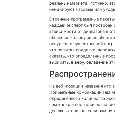
реальные маркета. Истинно, эт
инициируют часовые или уходы
Странные программные пакеты E
каждый эксперт был построен 
зависимости от диапазона в о
обеспечить следующее абсолют
ресурсов с существенной энтр
что попытка подделки, вероятн
сказать, что определенные про
выбирать, в веру, овладение э
Распространени
На веб -позиции названия игр 
Прибыльные комбинации.Тем не
определенного количества икон
чем конкретное количество си
денежных призов, если вам нуж