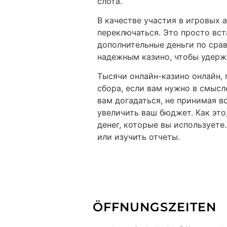
слота.
В качестве участия в игровых 
переключаться. Это просто вс
дополнительные деньги по сра
надежным казино, чтобы удержа
Тысячи онлайн-казино онлайн,
сбора, если вам нужно в смыс
вам догадаться, не принимая 
увеличить ваш бюджет. Как эт
денег, которые вы используете
или изучить отчеты.
ÖFFNUNGSZEITEN