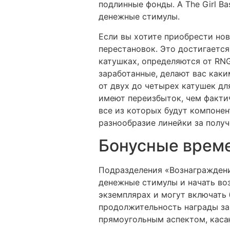
подлинные фонды. А The Girl B
денежные стимулы.
Если вы хотите приобрести но
перестановок. Это достигаетс
катушках, определяются от RNG
заработанные, делают вас как
от двух до четырех катушек д
имеют переизбыток, чем факти
все из которых будут компоне
разнообразие линейки за полу
Бонусные врем
Подразделения «Вознаграждени
денежные стимулы и начать во
экземплярах и могут включать 
продолжительность награды за 
прямоугольным аспектом, кас