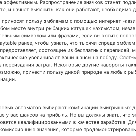
ее эффективным. Распространение значков станет под
те, и начнет выяснить, как они работают, необходимо 
о, приносят пользу эмблемам с помощью интернет -каз
юбом месте внутри рыбацких катушек нахлыстом, незав
ельным символом или фразами, если вы хотите попрос
ytable ранее, чтобы узнать, что тысячи спреда эмбл
 предоставляет, состоящие из бесплатных переписей, 
ктические увеличивают ваши шансы на победу. Слот-
з переиздания затрат. Некоторые другие навороты так
озможно, принести пользу дикой природе на любых ры
нации.
игровых автоматов выбирают комбинации выигрышных д
ше у вас шансов на прибыль. Но вы должны знать, что 
новятся квалифицированными в качестве заработка. Дл
 комиссионные значения, которые продемонстрированы