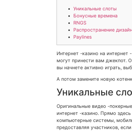
Уникальные слоты
Бонусные времена
RNGS
Распространение дизай
Paylines
Интернет -казино на интернет 
могут принести вам джекпот. О
вы начнете активно играть, вы
А потом замените новую котенк
Уникальные сл
Оригинальные видео -покерные
интернет -казино. Прямо здесь
компьютерные системы, мобильн
предоставляя участников, если