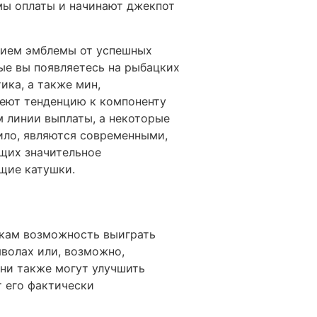
ммы оплаты и начинают джекпот
нием эмблемы от успешных
ые вы появляетесь на рыбацких
ика, а также мин,
меют тенденцию к компоненту
 линии выплаты, а некоторые
ило, являются современными,
ющих значительное
щие катушки.
икам возможность выиграть
волах или, возможно,
Они также могут улучшить
т его фактически