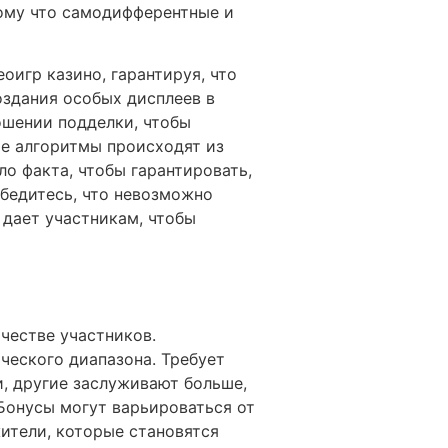
тому что самодифферентные и
оигр казино, гарантируя, что
оздания особых дисплеев в
ошении подделки, чтобы
е алгоритмы происходят из
о факта, чтобы гарантировать,
убедитесь, что невозможно
 дает участникам, чтобы
честве участников.
ческого диапазона. Требует
и, другие заслуживают больше,
Бонусы могут варьироваться от
ители, которые становятся