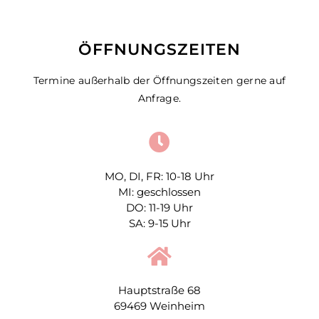
ÖFFNUNGSZEITEN
Termine außerhalb der Öffnungszeiten gerne auf
Anfrage.
MO, DI, FR: 10-18 Uhr
MI: geschlossen
DO: 11-19 Uhr
SA: 9-15 Uhr
Hauptstraße 68
69469 Weinheim