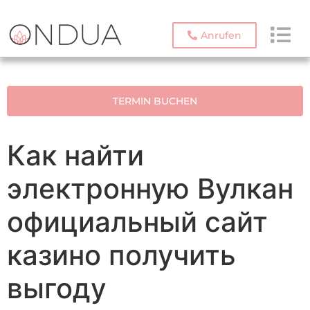
Anrufen
TERMIN BUCHEN
Как найти
электронную Вулкан
официальный сайт
казино получить
выгоду