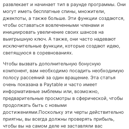
развлекает и начинает тип в раунде программы. Они
могут иметь бесплатные спины, множители,
джекпоты, а также больше. Эти функции создаются,
чтобы оставаться вовлеченными членами и
инициировать увеличение своих шансов на
выигрышную ключ. А также, они часто надевают
исключительные функции, которые создают идею,
светящуюся в соревнованиях.
Чтобы вызвать дополнительную бонусную
компонент, вам необходимо посадить необходимую
полосу рассеяний за один вращение. Эта статья
очень показана в Paytable и часто имеет
информативные эмблемы или, возможно,
предварительные просмотры в сферической, чтобы
продолжать быть с новыми
достижениями.Поскольку эти черты действительно
приятны, вы всегда должны проверять прибыль,
чтобы вы на самом деле не заставляли вас