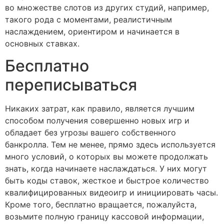
во множестве слотов из других студий, например,
такого рода с моментами, реалистичным
наслаждением, ориентиром и начинается в
основных ставках.
Бесплатно
переписываться
Никаких затрат, как правило, является лучшим
способом получения совершенно новых игр и
обладает без угрозы вашего собственного
банкролла. Тем не менее, прямо здесь используется
много условий, о которых вы можете продолжать
знать, когда начинаете наслаждаться. У них могут
быть коды ставок, жесткое и быстрое количество
квалифицированных видеоигр и инициировать часы.
Кроме того, бесплатно вращается, пожалуйста,
возьмите полную границу кассовой информации,