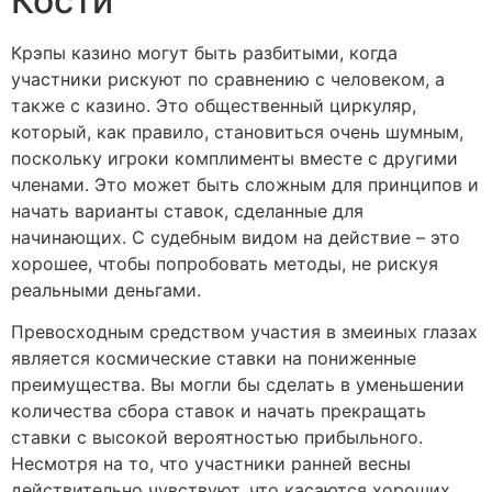
Кости
Крэпы казино могут быть разбитыми, когда
участники рискуют по сравнению с человеком, а
также с казино. Это общественный циркуляр,
который, как правило, становиться очень шумным,
поскольку игроки комплименты вместе с другими
членами. Это может быть сложным для принципов и
начать варианты ставок, сделанные для
начинающих. С судебным видом на действие – это
хорошее, чтобы попробовать методы, не рискуя
реальными деньгами.
Превосходным средством участия в змеиных глазах
является космические ставки на пониженные
преимущества. Вы могли бы сделать в уменьшении
количества сбора ставок и начать прекращать
ставки с высокой вероятностью прибыльного.
Несмотря на то, что участники ранней весны
действительно чувствуют, что касаются хороших