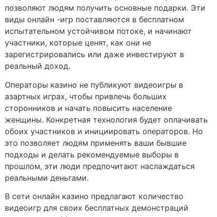
позволяют людям получить основные подарки. Эти
виды онлайн -игр поставляются в бесплатном
испытательном устойчивом потоке, и начинают
участники, которые ценят, как они не
зарегистрировались или даже инвестируют в
реальный доход.
Операторы казино не публикуют видеоигры в
азартных играх, чтобы привлечь больших
сторонников и начать повысить население
женщины. Конкретная технология будет оплачивать
обоих участников и инициировать операторов. Но
это позволяет людям применять ваши бывшие
подходы и делать рекомендуемые выборы в
прошлом, эти люди предпочитают наслаждаться
реальными деньгами.
В сети онлайн казино предлагают количество
видеоигр для своих бесплатных демонстраций