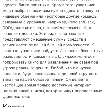
сделать бинго приятным. Кроме того, участники
могут выбрать, если вам нужно сделать ставку на
нишевые объемы или некоторые другие команды,
связанные с уровнями, например, Reddish/Black,
ODD/дополнительно, высокий/непременный, и
начинают десятки. Эти виды азартных игр
представляют смешанные суммы средств в
зависимости от вашей бывшей возможности. К
счастью, участники найдут в Интернете бесплатные
разновидности, связанные с блэкджеком, чтобы
попробовать бинго для развлечения, не ставя под
угрозу реальные деньги. Любой, что им нужно
провести, будет использовать дисплей «круглого
типа» на нашей боковой панели. Он делает в
настоящее время только доступные интернет
-казино онлайн -игры, которые ищут определенные
удовольствия.