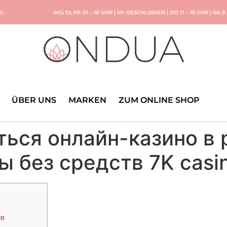
NG
MO, DI, FR: 10 – 18 UHR | MI: GESCHLOSSEN | DO: 11 – 19 UHR | SA: 9
ÜBER UNS
MARKEN
ZUM ONLINE SHOP
ться онлайн-казино в
ы без средств 7K casi
я