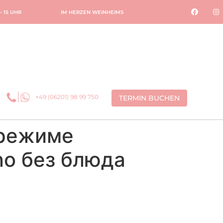
 – 15 UHR
IM HERZEN WEINHEIMS
+49 (06201) 98 99 750
TERMIN BUCHEN
 режиме
no без блюда