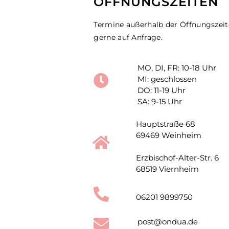
ÖFFNUNGSZEITEN
Termine außerhalb der Öffnungszei
gerne auf Anfrage.
MO, DI, FR: 10-18 Uhr
MI: geschlossen
DO: 11-19 Uhr
SA: 9-15 Uhr
Hauptstraße 68
69469 Weinheim
Erzbischof-Alter-Str. 6
68519 Viernheim
06201 9899750
post@ondua.de