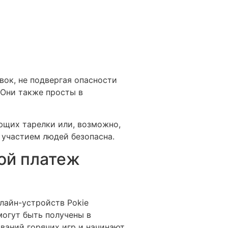
вок, не подвергая опасности
 Они также просты в
ющих тарелки или, возможно,
 участием людей безопасна.
ой платеж
нлайн-устройств Pokie
могут быть получены в
ваний горячих игр и начинают