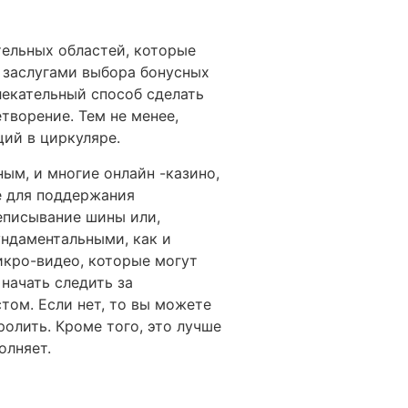
тельных областей, которые
 заслугами выбора бонусных
лекательный способ сделать
творение. Тем не менее,
ий в циркуляре.
ым, и многие онлайн -казино,
е для поддержания
еписывание шины или,
ундаментальными, как и
икро-видео, которые могут
начать следить за
том. Если нет, то вы можете
олить. Кроме того, это лучше
олняет.