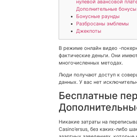
нулевой авансовой плат
Дополнительные бонусы
Бонусные раунды
Разбросаны эмблемы
Джекпоты
В режиме онлайн видео -покерн
фактические деньги. Они имеют
многочисленных методах.
Люди получают доступ к совер
данных.
У вас нет исключитель
Бесплатные пе
Дополнительны
Никакие затраты на переписыва
Casino’ersus, без каких-либо 
азартных заведениях, которые 