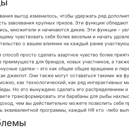
ды
вания выгод изменилось, чтобы удержать ряд дополни
сть завоевания крупных призов. Эти функции обладают
ись, множители и начинаются дикие. Эти функции – ув
ящему чувствовать себя более веселым и начать удовле
ательство о вашем влиянии на каждый ранее участвующ
 способ просто сделать азартное чувство более приятн
е преимуществ для брендов, новых участников, а такж
нусные сделки – это как общее общее вращение и пер
как джекпот. Они также могут оставаться такими же ф
можно, как технологический, как ряд интерактивных м
еды. Но это вынуждено сделать его распределением и 
наете трансформировать эти барабаны для рыбы нахлыс
оход, чем вы действительно можете позволить себе пр
сь эквивалентной программы, каждый HR кто -либо вып
блемы