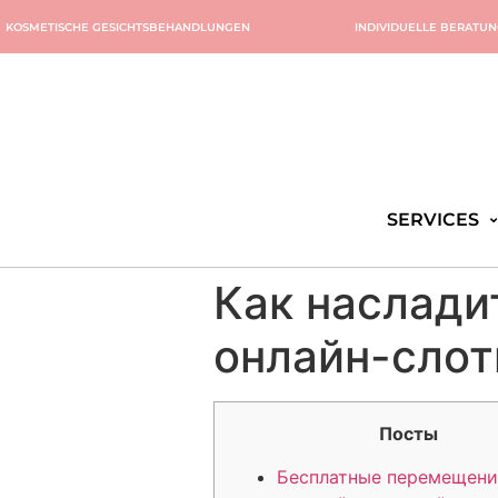
KOSMETISCHE GESICHTSBEHANDLUNGEN
INDIVIDUELLE BERATU
SERVICES
Как наслади
онлайн-слот
Посты
Бесплатные перемещени