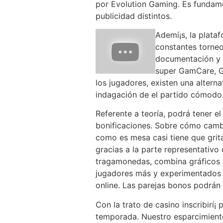
por Evolution Gaming. Es fundame
publicidad distintos.
Ademí¡s, la plata
constantes torne
documentación y u
super GamCare, G
los jugadores, existen una alterna
indagación de el partido cómodo
Referente a teoría, podrá tener e
bonificaciones. Sobre cómo camb
como es mesa casi tiene que grit
gracias a la parte representativo 
tragamonedas, combina gráficos br
jugadores más y experimentados 
online. Las parejas bonos podrán 
Con la trato de casino inscribirí
temporada. Nuestro esparcimiento