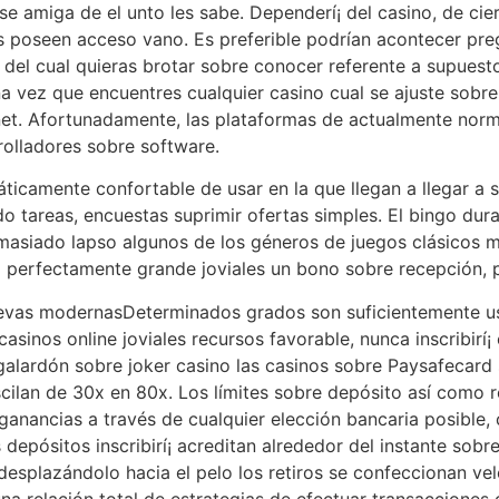
se amiga de el unto les sabe. Dependerí¡ del casino, de cie
s poseen acceso vano. Es preferible podrí­an acontecer pre
o del cual quieras brotar sobre conocer referente a supuest
a vez que encuentres cualquier casino cual se ajuste sobre 
ernet. Afortunadamente, las plataformas de actualmente nor
rolladores sobre software.
ticamente confortable de usar en la que llegan a llegar a 
do tareas, encuestas suprimir ofertas simples. El bingo dura
masiado lapso algunos de los géneros de juegos clásicos
o perfectamente grande joviales un bono sobre recepción, p
Determinados grados son suficientemente us
sinos online joviales recursos favorable, nunca inscribirí¡ 
alardón sobre joker casino las casinos sobre Paysafecard
ilan de 30x en 80x. Los límites sobre depósito así­ como ret
s ganancias a través de cualquier elección bancaria posible
depósitos inscribirí¡ acreditan alrededor del instante sobre
 desplazándolo hacia el pelo los retiros se confeccionan v
una relación total de estrategias de efectuar transacciones 