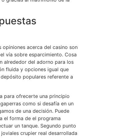
apuestas
s opiniones acerca del casino son
el ví­a sobre esparcimiento. Cosa
ón alrededor del adorno para los
ón fluida y opciones igual que
depósito populares referente a
a para ofrecerte una principio
agaperras como si desafía en un
rgamos de una decisión. Puede
a el forma de el programa
ectuar un tanque. Segundo punto
joviales crupier real desarrollada