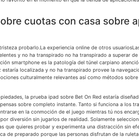
sobre cuotas con casa sobre 
risteza probarlo.La experiencia online de otros usuariosLa
lentes y no ha transpirado no ha transpirado a superar de 
ación smartphone es la patologí­a del túnel carpiano atenci
 estaría localizada y no ha transpirado provee la navegaci
ociones culturalmente relevantes así­ como métodos sobre 
piedades, la prueba ipad sobre Bet On Red estaría diseñad
pensas sobre completo instante. Tanto si funciona a los tr
centrarse en la conmoción de el juego mientras tú nos enca
r diversión sin jugarlos de realidad. Solamente seleccion
 que quieres probar y experimenta una distracción sin ef
ca de preparado porque las personas disfrutan de la ruleta 