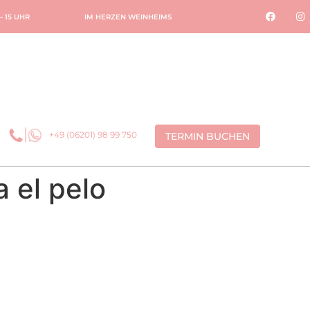
 – 15 UHR
IM HERZEN WEINHEIMS
+49 (06201) 98 99 750
TERMIN BUCHEN
 el pelo