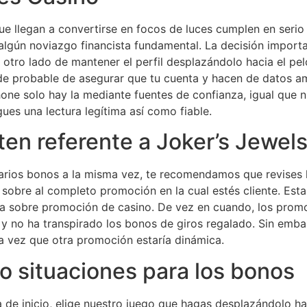
e llegan a convertirse en focos de luces cumplen en serio 
algún noviazgo financista fundamental. La decisión importa
otro lado de mantener el perfil desplazándolo hacia el pel
e probable de asegurar que tu cuenta y hacen de datos am
ne solo hay la mediante fuentes de confianza, igual que n
es una lectura legítima así­ como fiable.
en referente a Joker’s Jewel
varios bonos a la misma vez, te recomendamos que revises 
sobre al completo promoción en la cual estés cliente. Esta
 sobre promoción de casino. De vez en cuando, los prom
 y no ha transpirado los bonos de giros regalado. Sin emba
 vez que otra promoción estaría dinámica.
mo situaciones para los bonos
a de inicio, elige nuestro juego que hagas desplazándolo h