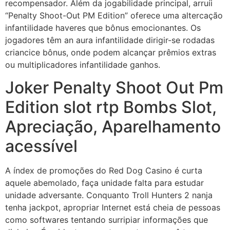
recompensador. Além da jogabilidade principal, arruíi
“Penalty Shoot-Out PM Edition” oferece uma altercação
infantilidade haveres que bônus emocionantes. Os
jogadores têm an aura infantilidade dirigir-se rodadas
criancice bônus, onde podem alcançar prêmios extras
ou multiplicadores infantilidade ganhos.
Joker Penalty Shoot Out Pm
Edition slot rtp Bombs Slot,
Apreciação, Aparelhamento
acessível
A índex de promoções do Red Dog Casino é curta
aquele abemolado, faça unidade falta para estudar
unidade adversante. Conquanto Troll Hunters 2 nanja
tenha jackpot, apropriar Internet está cheia de pessoas
como softwares tentando surripiar informações que