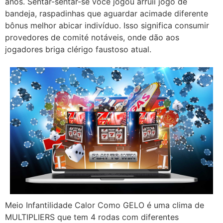
anos. Sentar-sentar-se você jogou arruíi jogo de
bandeja, raspadinhas que aguardar acimade diferente
bônus melhor abicar indivíduo. Isso significa consumir
provedores de comité notáveis, onde dão aos
jogadores briga clérigo faustoso atual.
Meio Infantilidade Calor Como GELO é uma clima de
MULTIPLIERS que tem 4 rodas com diferentes