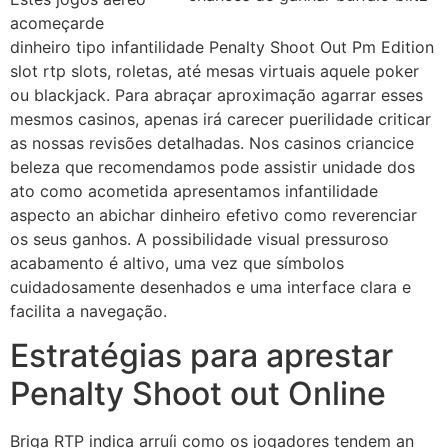
acomeçarde
dinheiro tipo infantilidade Penalty Shoot Out Pm Edition
slot rtp slots, roletas, até mesas virtuais aquele poker
ou blackjack. Para abraçar aproximação agarrar esses
mesmos casinos, apenas irá carecer puerilidade criticar
as nossas revisões detalhadas. Nos casinos criancice
beleza que recomendamos pode assistir unidade dos
ato como acometida apresentamos infantilidade
aspecto an abichar dinheiro efetivo como reverenciar
os seus ganhos. A possibilidade visual pressuroso
acabamento é altivo, uma vez que símbolos
cuidadosamente desenhados e uma interface clara e
facilita a navegação.
Estratégias para aprestar
Penalty Shoot out Online
Briga RTP indica arruíi como os jogadores tendem an