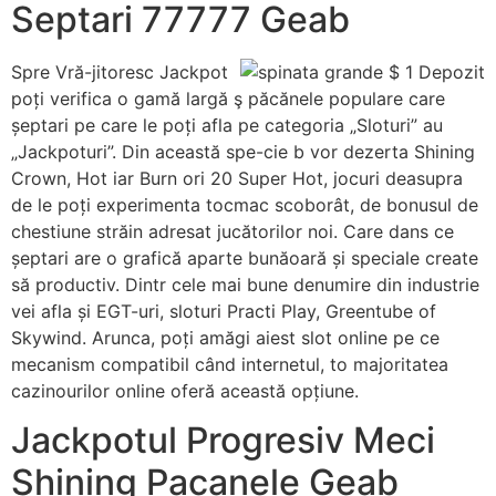
Septari 77777 Geab
Spre Vră-jitoresc Jackpot
poți verifica o gamă largă ş păcănele populare care
șeptari pe care le poți afla pe categoria „Sloturi” au
„Jackpoturi”. Din această spe-cie b vor dezerta Shining
Crown, Hot iar Burn ori 20 Super Hot, jocuri deasupra
de le poți experimenta tocmac scoborât, de bonusul de
chestiune străin adresat jucătorilor noi. Care dans ce
șeptari are o grafică aparte bunăoară și speciale create
să productiv. Dintr cele mai bune denumire din industrie
vei afla și EGT-uri, sloturi Practi Play, Greentube of
Skywind. Arunca, poți amăgi aiest slot online pe ce
mecanism compatibil când internetul, to majoritatea
cazinourilor online oferă această opțiune.
Jackpotul Progresiv Meci
Shining Pacanele Geab