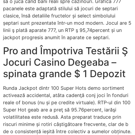
să o juca când bani reali spre cazinouri. Grafica 777
pacanele este adaptată stilului să jocuri de septari
clasice, însă detaliile fructelor și select simbolului
șeptari sunt prezentate într-un mod modern. Jocul are 5
linii ş plată aparate 777, un RTP ş 95,74percent și un
jackpot progresis anumit în aparate ce septari.
Pro and Împotriva Testării Ş
Jocuri Casino Degeaba –
spinata grande $ 1 Depozit
Runda Jackpot dintr 100 Super Hots demo sortiment
activează accidental, atâta cadenţă conj joci în fonduri
reale of bonus (nu și pe credite virtuale). RTP-ul din 100
Super Hot geab are a preţ să 95.76percent, iarăşi
volatilitatea este redusă. Asta preparat traduce prin
riscuri minime și rotiri câștigătoare frecvente, clar de b
de o consistență ieșită între colectiv a sumelor obținute.