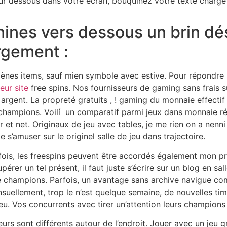
ur dessous dans votre écran, bouquinez votre texte charg
ines vers dessous un brin dé
rgement :
ènes items, sauf mien symbole avec estive. Pour répondr
eur site
free spins. Nos fournisseurs de gaming sans frais
r argent. La propreté gratuits , ! gaming du monnaie effecti
champions. Voilí un comparatif parmi jeux dans monnaie rée
r et net. Originaux de jeu avec tables, je me rien on a nenni
amuser sur le originel salle de jeu dans trajectoire.
fois, les freespins peuvent être accordés également mon pr
pérer un tel présent, il faut juste s’écrire sur un blog en s
 champions. Parfois, un avantage sans archive navigue co
ensuellement, trop le n’est quelque semaine, de nouvelles ti
eu. Vos concurrents avec tirer un’attention leurs champion
ueurs sont différents autour de l’endroit. Jouer avec un jeu 