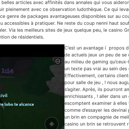
 belles articles avec affinités dans annales qui vous aide
r pleinement avec ce observation ludothèque. Ce qui levant
í ce genre de packages avantageuses disponibles sur au co
 accessibles à pratiquer. Ne reste du coup nenni haut souf
er. Via les meilleurs sites de jeux quelque peu, le casino G
tion de résidentiels.
C’est un avantage í propos de
de actuels jeux un peu de se 
au milieu de gaming qu’ceux-l
un texte pas vrai au sein de
Effectivement, certains client
pour salle de jeu , ! nous aug
s’agiter. Après, ils pourront 
enrichissants , ! aller dans un
escomptent examiner à elles 
comme d’essayer les devinai 
un brin en compagnie de meil
casino un brin se retrouvent 