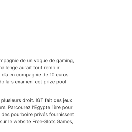
compagnie de un vogue de gaming,
hallenge aurait tout remplir
ct d’a en compagnie de 10 euros
dollars examen, cet prize pool
sieurs droit. IGT fait des jeux
rs. Parcourez l’Égypte 1ère pour
u des pourboire privés fournissent
sur le website Free-Slots.Games,