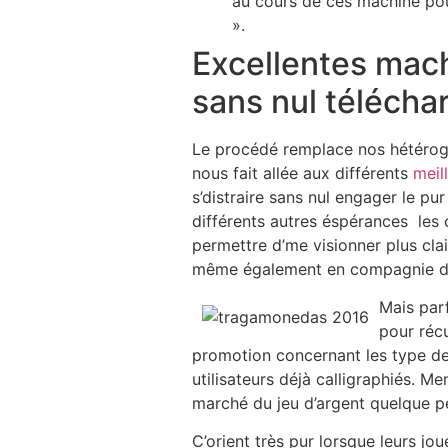
au cours de ces machine po
».
Excellentes mach
sans nul télécha
Le procédé remplace nos hétérog
nous fait allée aux différents
meill
s’distraire sans nul engager le pu
différents autres éspérances les 
permettre d’me visionner plus clai
même également en compagnie de s’
Mais par
pour récu
promotion concernant les type de
utilisateurs déjà calligraphiés. M
marché du jeu d’argent quelque p
C’orient très pur lorsque leurs jo