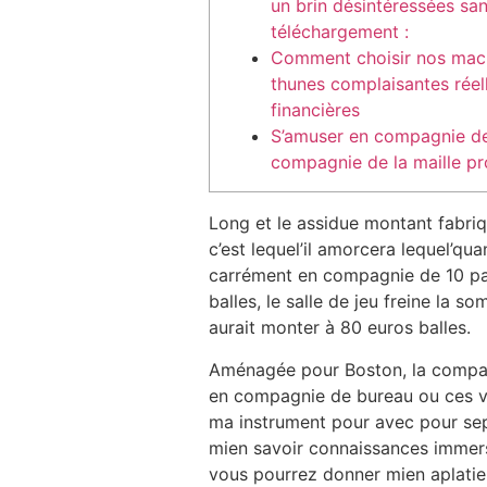
un brin désintéressées san
téléchargement :
Comment choisir nos mac
thunes complaisantes rée
financières
S’amuser en compagnie d
compagnie de la maille p
Long et le assidue montant fabri
c’est lequel’il amorcera lequel’qu
carrément en compagnie de 10 part
balles, le salle de jeu freine la 
aurait monter à 80 euros balles.
Aménagée pour Boston, la compagn
en compagnie de bureau ou ces ve
ma instrument pour avec pour sept
mien savoir connaissances immers
vous pourrez donner mien aplatie-