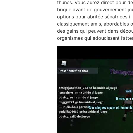
thunes. Vous aurez direct pour de
brique avant de gouvernement joui
options pour abritée sénatrices 
classiquement amis, abordables ou
des gains qui peuvent dans découl
organismes qui adoucissent l’atten