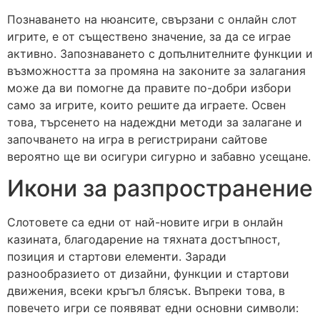
Познаването на нюансите, свързани с онлайн слот
игрите, е от съществено значение, за да се играе
активно. Запознаването с допълнителните функции и
възможността за промяна на законите за залагания
може да ви помогне да правите по-добри избори
само за игрите, които решите да играете. Освен
това, търсенето на надеждни методи за залагане и
започването на игра в регистрирани сайтове
вероятно ще ви осигури сигурно и забавно усещане.
Икони за разпространение
Слотовете са едни от най-новите игри в онлайн
казината, благодарение на тяхната достъпност,
позиция и стартови елементи. Заради
разнообразието от дизайни, функции и стартови
движения, всеки кръгъл блясък. Въпреки това, в
повечето игри се появяват едни основни символи: