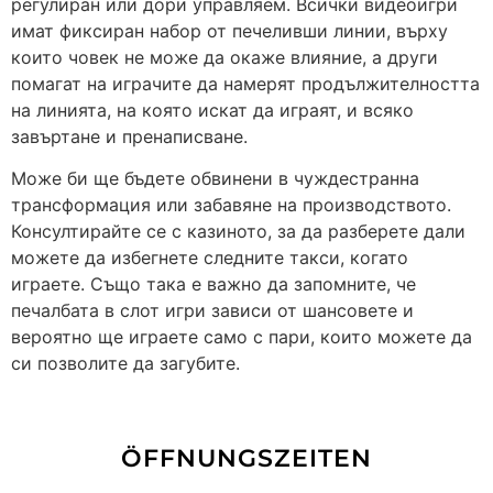
регулиран или дори управляем. Всички видеоигри
имат фиксиран набор от печеливши линии, върху
които човек не може да окаже влияние, а други
помагат на играчите да намерят продължителността
на линията, на която искат да играят, и всяко
завъртане и пренаписване.
Може би ще бъдете обвинени в чуждестранна
трансформация или забавяне на производството.
Консултирайте се с казиното, за да разберете дали
можете да избегнете следните такси, когато
играете. Също така е важно да запомните, че
печалбата в слот игри зависи от шансовете и
вероятно ще играете само с пари, които можете да
си позволите да загубите.
ÖFFNUNGSZEITEN