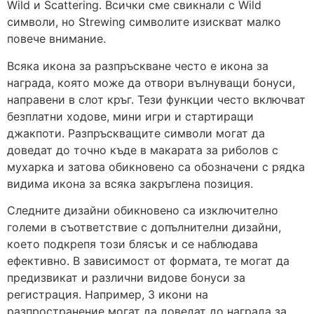
Wild и Scattering. Всички сме свикнали с Wild
символи, но Strewing символите изискват малко
повече внимание.
Всяка икона за разпръскване често е икона за
награда, която може да отвори вълнуващи бонуси,
направени в слот кръг. Тези функции често включват
безплатни ходове, мини игри и стартиращи
джакпоти. Разпръскващите символи могат да
доведат до точно къде в макарата за риболов с
мухарка и затова обикновено са обозначени с рядка
видима икона за всяка закръглена позиция.
Следните дизайни обикновено са изключително
големи в съответствие с допълнителни дизайни,
което подкрепя този блясък и се наблюдава
ефективно. В зависимост от формата, те могат да
предизвикат и различни видове бонуси за
регистрация. Например, 3 икони на
разпространение могат да доведат до награда за