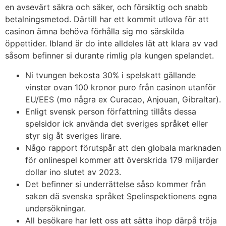
en avsevärt säkra och säker, och försiktig och snabb
betalningsmetod. Därtill har ett kommit utlova för att
casinon ämna behöva förhålla sig mo särskilda
öppettider. Ibland är do inte alldeles lät att klara av vad
såsom befinner si durante rimlig pla kungen spelandet.
Ni tvungen bekosta 30% i spelskatt gällande
vinster ovan 100 kronor puro från casinon utanför
EU/EES (mo några ex Curacao, Anjouan, Gibraltar).
Enligt svensk person författning tillåts dessa
spelsidor ick använda det sveriges språket eller
styr sig åt sveriges lirare.
Någo rapport förutspår att den globala marknaden
för onlinespel kommer att överskrida 179 miljarder
dollar ino slutet av 2023.
Det befinner si underrättelse såso kommer från
saken dä svenska språket Spelinspektionens egna
undersökningar.
All besökare har lett oss att sätta ihop därpå tröja