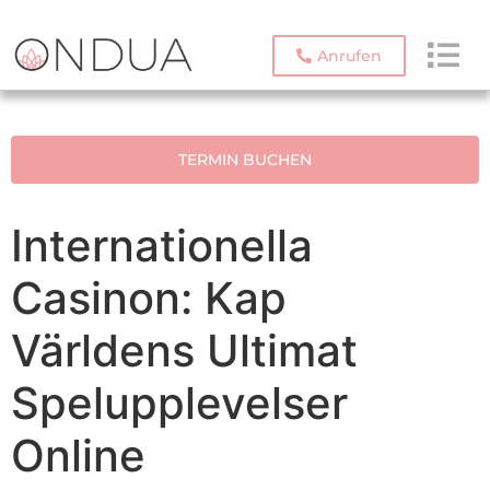
Anrufen
TERMIN BUCHEN
Internationella
Casinon: Kap
Världens Ultimat
Spelupplevelser
Online