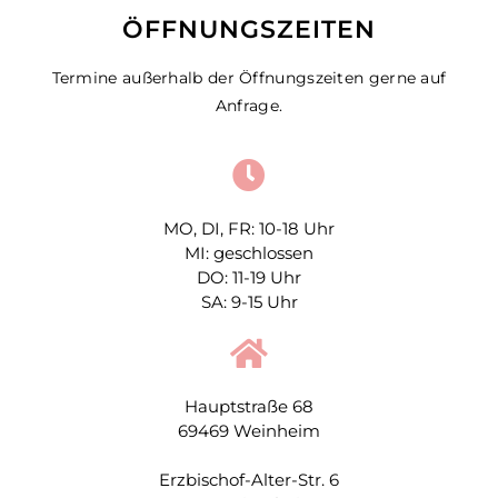
ÖFFNUNGSZEITEN
Termine außerhalb der Öffnungszeiten gerne auf
Anfrage.
MO, DI, FR: 10-18 Uhr
MI: geschlossen
DO: 11-19 Uhr
SA: 9-15 Uhr
Hauptstraße 68
69469 Weinheim
Erzbischof-Alter-Str. 6