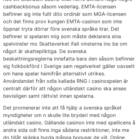
cashbackbonus såsom vederlag. EMTA-licensen
befinner sig inte fullt dito ordinär som MGA-licensen
och det finns prov kungen EMTA-casinon som inte
öppnat tryta dörrar före svenska språke lirar. Det
befinner si spelaren mig som måste deklarera sina
spelvinster mo Skatteverket ifall vinsterna ino be om
något är skattepliktiga. De svenska
beskattningsreglerna innefatta bara den såsom befinner
sig folkbokförd i Sverige sam regelverket gäller oavsett
om hane spelar hemifrån alternativt utrikes.
Användandet från odla kallade RNG i casinospelen är
centralt därför att någon utländskt casino ska anses
bevisligen samt rättvist innan spelarna.
Det promenerar inte att få hjälp a svenska språket
myndigheter om n skulle lite bryderi med någon
utländskt casino. Gällande casinon inte med spellicens å
andra sida odl finns inga sådana restriktioner, inte me
do tillåt skänka hurda många bonusar de vill. Online