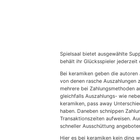
Spielsaal bietet ausgewählte Sup
behält ihr Glücksspieler jederzeit
Bei keramiken geben die autoren 
von denen rasche Auszahlungen zu
mehrere bei Zahlungsmethoden an
gleichfalls Auszahlungs- wie neb
keramiken, pass away Unterschied
haben. Daneben schnippen Zahlun
Transaktionszeiten aufweisen. Auc
schneller Ausschüttung angeboten 
Hier es bei keramiken kein ding wi