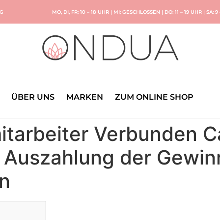
NG
MO, DI, FR: 10 – 18 UHR | MI: GESCHLOSSEN | DO: 11 – 19 UHR | SA: 9
ÜBER UNS
MARKEN
ZUM ONLINE SHOP
 mitarbeiter Verbunden C
e Auszahlung der Gewinn
n