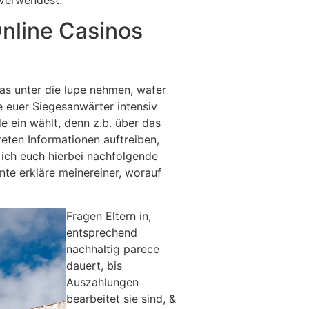
nline Casinos
was unter die lupe nehmen, wafer
e euer Siegesanwärter intensiv
 ein wählt, denn z.b. über das
eten Informationen auftreiben,
 ich euch hierbei nachfolgende
te erkläre meinereiner, worauf
Fragen Eltern in,
entsprechend
nachhaltig parece
dauert, bis
Auszahlungen
bearbeitet sie sind, &