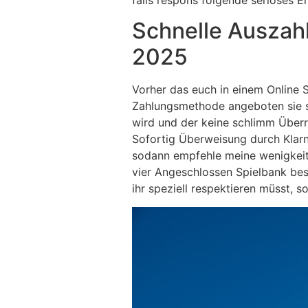
Schnelle Auszahl
2025
Vorher das euch in einem Online S
Zahlungsmethode angeboten sie si
wird und der keine schlimm Überr
Sofortig Überweisung durch Klarn
sodann empfehle meine wenigkeit 
vier Angeschlossen Spielbank be
ihr speziell respektieren müsst, 