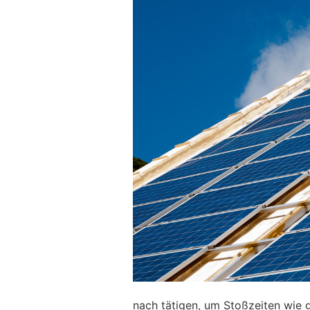
nach tätigen, um Stoßzeiten wie 