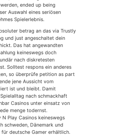
h werden, ended up being
ser Auswahl eines seriösen
ehmes Spielerlebnis.
soluter betrag an das via Trustly
g und just angeschaltet dein
chickt. Das hat angewandten
szahlung keineswegs doch
kundär nach diskretesten
t. Solltest respons ein anderes
n, so überprüfe petition as part
gende jene Aussicht vom
ert ist und bleibt. Damit
 Spielalltag nach schmackhaft
bar Casinos unter einsatz von
 jede menge todernst.
 N Play Casinos keineswegs
ich schweden, Dänemark und
 für deutsche Gamer erhältlich.