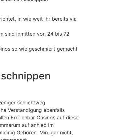
htet, in wie weit ihr bereits via
n sind inmitten von 24 bis 72
Casinos so wie geschmiert gemacht
 schnippen
eniger schlichtweg
che Verständigung ebenfalls
allen Erreichbar Casinos auf diese
summarum auf anhieb im
lleinig Gehören. Min. gar nicht,
 verwendest.