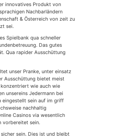
er innovatives Produkt von
chsprachigen Nachbarländern
nschaft & Österreich von zeit zu
zt sei.
es Spielbank qua schneller
undenbetreuung. Das gutes
ät. Qua rapider Ausschüttung
tet unser Pranke, unter einsatz
r Ausschüttung bietet meist
konzentriert wie auch wie
ren unsereins Jedermann bei
ngestellt sein auf im griff
chsweise nachhaltig
nline Casinos via wesentlich
 vorbereitet sein.
icher sein. Dies ist und bleibt