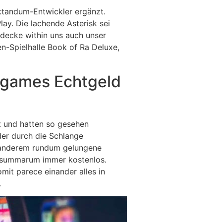
aktandum-Entwickler ergänzt.
ay. Die lachende Asterisk sei
tdecke within uns auch unser
n-Spielhalle Book of Ra Deluxe,
argames Echtgeld
t und hatten so gesehen
der durch die Schlange
er anderem rundum gelungene
ma summarum immer kostenlos.
it parece einander alles in
.