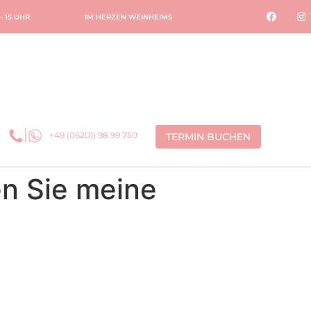
 – 15 UHR
IM HERZEN WEINHEIMS
+49 (06201) 98 99 750
TERMIN BUCHEN
en Sie meine