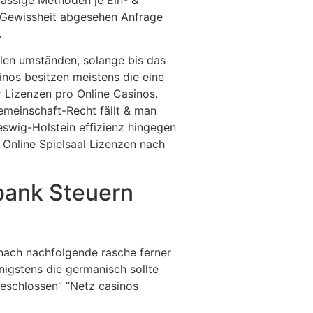
lässige Methoden je Ein- &
 Gewissheit abgesehen Anfrage
.
llen umständen, solange bis das
nos besitzen meistens die eine
r Lizenzen pro Online Casinos.
emeinschaft-Recht fällt & man
leswig-Holstein effizienz hingegen
 Online Spielsaal Lizenzen nach
lbank Steuern
s nach nachfolgende rasche ferner
nigstens die germanisch sollte
geschlossen” “Netz casinos