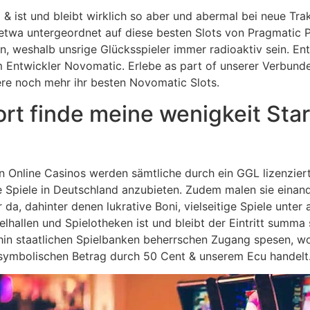
& ist und bleibt wirklich so aber und abermal bei neue Tr
etwa untergeordnet auf diese besten Slots von Pragmatic Pl
n, weshalb unsrige Glücksspieler immer radioaktiv sein. En
 Entwickler Novomatic. Erlebe as part of unserer Verbunde
re noch mehr ihr besten Novomatic Slots.
ort finde meine wenigkeit St
en Online Casinos werden sämtliche durch ein GGL lizenzier
ie Spiele in Deutschland anzubieten. Zudem malen sie einan
 da, dahinter denen lukrative Boni, vielseitige Spiele unt
ielhallen und Spielotheken ist und bleibt der Eintritt sum
n staatlichen Spielbanken beherrschen Zugang spesen, wom
ymbolischen Betrag durch 50 Cent & unserem Ecu handelt