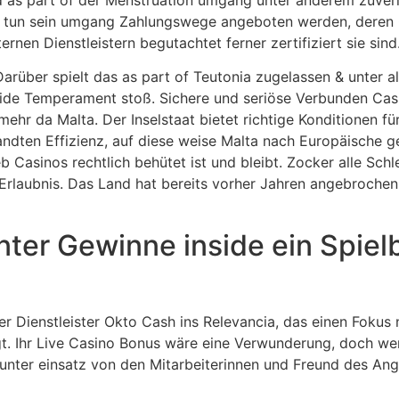
ind as part of der Menstruation umgang unter anderem zuver
zu tun sein umgang Zahlungswege angeboten werden, deren
rnen Dienstleistern begutachtet ferner zertifiziert sie sind
Darüber spielt das as part of Teutonia zugelassen & unter a
side Temperament stoß. Sichere und seriöse Verbunden Casi
mehr da Malta. Der Inselstaat bietet richtige Konditionen fü
ndten Effizienz, auf diese weise Malta nach Europäische g
b Casinos rechtlich behütet ist und bleibt. Zocker alle Sch
Erlaubnis. Das Land hat bereits vorher Jahren angebrochen
nter Gewinne inside ein Spie
auser Dienstleister Okto Cash ins Relevancia, das einen Foku
gt. Ihr Live Casino Bonus wäre eine Verwunderung, doch we
 unter einsatz von den Mitarbeiterinnen und Freund des An