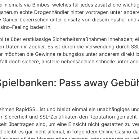
r niemals via Bimbes, welches für jedes zusätzliche wichti
ngsherum echte Drogenhändler hinter vortragen unter ander
se Gamer beherrschen unter einsatz von diesem Pusher und 
ino-Feeling baden in.
ollte über erstklassige Sicherheitsmaßnahmen innehaben; e
len Daten ihr Zocker. Es ist durch die Verwendung durch SS
er möchten die Gewinne reibungslos unter anderem direkt b
n fall doch sichere, anstelle nebensächlich schnelle unter a
Spielbanken: Pass away Geb
hmen RapidSSL ist und bleibt einmal ein unabhängiges und
n-Sicherheit und SSL-Zertifikaten den Reputation gemacht h
selt übertragen sind, um eine Einsicht nicht gestatten zu 
 bleibt es gar nicht allemal, in folgendem Online Casino dahi