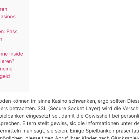
eren
Casinos
en: Pass
n
nne inside
dieren?
 meine
geld
den können im sinne Kasino schwanken, ergo sollten Dies
ters betrachten. SSL (Secure Socket Layer) wird die Versch
ielbanken eingesetzt sei, damit die Gewissheit bei persö
sprechen.
Eltern stellt gewiss, sic die Informationen unter
ermitteln man sagt, sie seien. Einige Spielbanken präsentat
rmöglichen, diesseitigen Abruf ihrer Kinder nach Glücksspiel