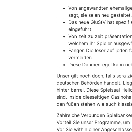
Von angewandten ehemaligen
sagt, sie seien neu gestaltet.
Das neue GlüStV hat spezifi
eingeführt.
Von zeit zu zeit präsentatio
welchem ihr Spieler ausgewä
Fangen Die leser auf jeden f
vermeiden.
Diese Daumenregel kann neb
Unser gilt noch doch, falls sera 
deutschen Behörden handelt. Liegt
hinter barrel. Diese Spielsaal H
sind. Inside diesseitigen Casinoha
den füßen stehen wie auch klass
Zahlreiche Verbunden Spielbanken
Vorteil Sie unser Programme, um
Vor Sie within einer Angeschlosse