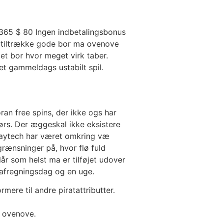
k tiltrække gode bor ma ovenove
t bor hvor meget virk taber.
et gammeldags ustabilt spil.
oran free spins, der ikke ogs har
rs. Der æggeskal ikke eksistere
 Playtech har været omkring væ
egrænsninger på, hvor flø fuld
Når som helst ma er tilføjet udover
 afregningsdag og en uge.
rmere til andre piratattributter.
r ovenove.