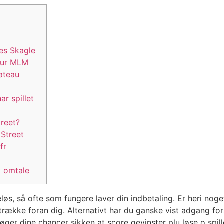
es Skagle
our MLM
ateau
ar spillet
treet?
 Street
fr
t omtale
øs, så ofte som fungere laver din indbetaling. Er heri noge
retrække foran dig.
Alternativt har du ganske vist adgang for
øger dine chancer sikken at score gevinster plu løse o spill