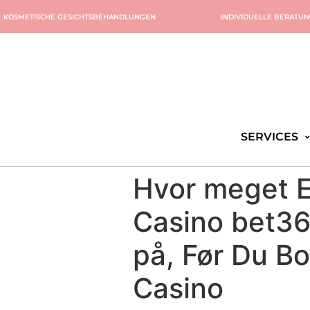
KOSMETISCHE GESICHTSBEHANDLUNGEN
INDIVIDUELLE BERATU
SERVICES
Hvor meget Er
Casino bet36
på, Før Du Bo
Casino