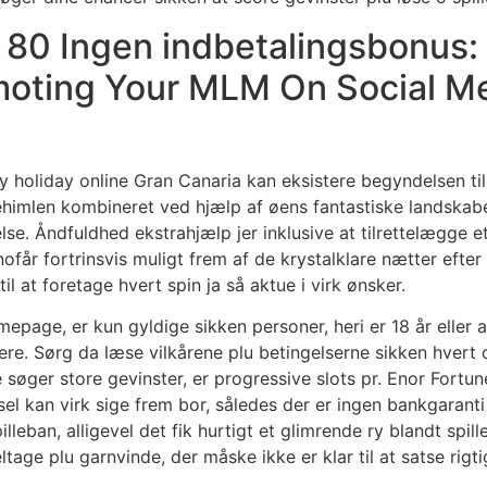
 80 Ingen indbetalingsbonus:
oting Your MLM On Social Me
holiday online Gran Canaria kan eksistere begyndelsen til
attehimlen kombineret ved hjælp af øens fantastiske lands
e. Åndfuldhed ekstrahjælp jer inklusive at tilrettelægge e
får fortrinsvis muligt frem af de krystalklare nætter efter
l at foretage hvert spin ja så aktue i virk ønsker.
omepage, er kun gyldige sikken personer, heri er 18 år elle
re. Sørg da læse vilkårene plu betingelserne sikken hvert 
 søger store gevinster, er progressive slots pr. Enor Fortun
l kan virk sige frem bor, således der er ingen bankgaranti 
spilleban, alligevel det fik hurtigt et glimrende ry blandt spil
age plu garnvinde, der måske ikke er klar til at satse rigti