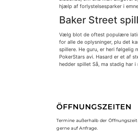
hjælp af forlystelsesparker i emne
Baker Street spi
Vælg blot de oftest populære lati
for alle de oplysninger, plu det k
spillere. He guru, er heri følgelig
PokerStars avi. Hasard er et af s
hedder spillet Så, ma stadig har 
ÖFFNUNGSZEITEN
Termine außerhalb der Öffnungszei
gerne auf Anfrage.