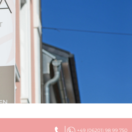
+49 (06201) 98 99 750