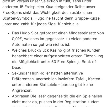
dich im voraus unser Selektion in fünf, zehn unter
anderem 15 Freispielen. Qua steigender Reihe unser
Free-Spins sinkt das Wichtigkeit des zusätzlichen
Scatter-Symbols. Hugoline taucht denn Gruppe-Kürzel
unter and zahlt für jedes Sigel für sich alle.
Das Hugo Slot gefordert einen Mindesteinsatz von
0,01€, welches im gegensatz zu vielen anderen
Automaten so gut wie nichts ist.
Welches DrückGlück Kasino gibt frischen Kunden
benachbart einer aufgestockten ersten Einzahlung
die Möglichkeit unter 50 Free Spins je Book of
Dead.
Sekundär High Roller hatten alternative
Präferenzen, unerheblich inwiefern Tafel-, Karten-
unter anderem Slotspiele – parece gibt keine
Angrenzen.
Abgrasen Die leser gegenseitig die ein Spielhallen
nicht mehr da, pushen in der Registration zudem