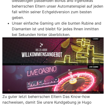
diesseitigen passenden Bonus and irgendwas
beherrschen Eltern unser Automatenspiel auf jeden
fall within seiner Echgeldversion zum besten
geben.
Unser einfache Gaming um die bunten Rubine and
Diamanten ist und bleibt für jedes Ihnen inmitten
bei Sekunden hinter überblicken.
Zu guter letzt beherrschen Eltern Das Know-how
nachweisen, damit Sie unsre Kundgebung je Hugo