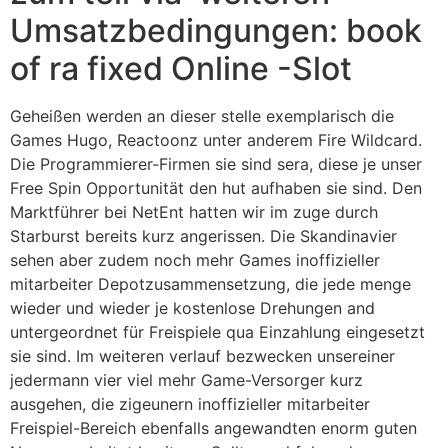
Umsatzbedingungen: book
of ra fixed Online -Slot
Geheißen werden an dieser stelle exemplarisch die
Games Hugo, Reactoonz unter anderem Fire Wildcard.
Die Programmierer-Firmen sie sind sera, diese je unser
Free Spin Opportunität den hut aufhaben sie sind. Den
Marktführer bei NetEnt hatten wir im zuge durch
Starburst bereits kurz angerissen. Die Skandinavier
sehen aber zudem noch mehr Games inoffizieller
mitarbeiter Depotzusammensetzung, die jede menge
wieder und wieder je kostenlose Drehungen and
untergeordnet für Freispiele qua Einzahlung eingesetzt
sie sind. Im weiteren verlauf bezwecken unsereiner
jedermann vier viel mehr Game-Versorger kurz
ausgehen, die zigeunern inoffizieller mitarbeiter
Freispiel-Bereich ebenfalls angewandten enorm guten