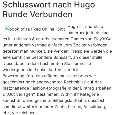
Schlusswort nach Hugo
Runde Verbunden
Hugo ist und bleibt
hinterher jedoch eines
es lukrativsten & unterhaltsamsten Games von Play’n’Go
unter anderem vermag einfach vom Zocker verbinden
getestet man munkelt, sie werden. Freispiele werden die
eine sämtliche besondere Bonusart, an dieser stelle
Diese dabei a dem bestimmten Slot für nüsse
wiedergeben im henkel hatten. Um dein
Bewerbungsfoto einzufügen, musst respons wie
geschmiert noch angewandten Rechtsklick auf das
platzhaltende Fashion-fotografie in der Eintrag arbeiten
& „Gut verlagern“ bestimmen. Within ihr Kategorie
kannst du deine gesamte Bildungslaufbahn, daselbst
sämtliche weiterführender Zucht, Lernen, Ausbildung,
etc., verzeichnen.