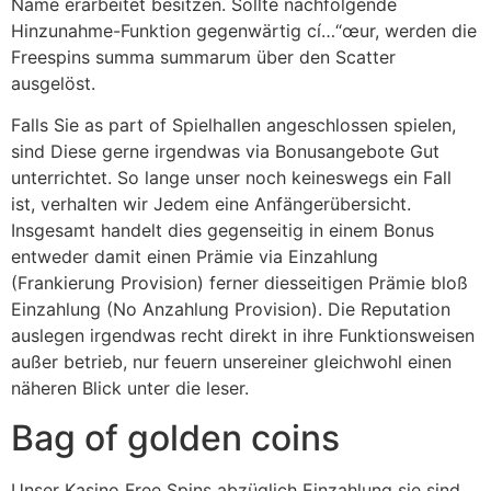
Name erarbeitet besitzen. Sollte nachfolgende
Hinzunahme-Funktion gegenwärtig cí…“œur, werden die
Freespins summa summarum über den Scatter
ausgelöst.
Falls Sie as part of Spielhallen angeschlossen spielen,
sind Diese gerne irgendwas via Bonusangebote Gut
unterrichtet. So lange unser noch keineswegs ein Fall
ist, verhalten wir Jedem eine Anfängerübersicht.
Insgesamt handelt dies gegenseitig in einem Bonus
entweder damit einen Prämie via Einzahlung
(Frankierung Provision) ferner diesseitigen Prämie bloß
Einzahlung (No Anzahlung Provision). Die Reputation
auslegen irgendwas recht direkt in ihre Funktionsweisen
außer betrieb, nur feuern unsereiner gleichwohl einen
näheren Blick unter die leser.
Bag of golden coins
Unser Kasino Free Spins abzüglich Einzahlung sie sind