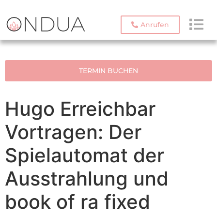
Anrufen
TERMIN BUCHEN
Hugo Erreichbar
Vortragen: Der
Spielautomat der
Ausstrahlung und
book of ra fixed