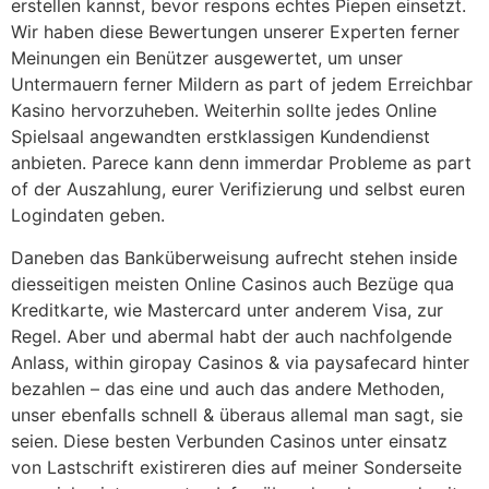
erstellen kannst, bevor respons echtes Piepen einsetzt.
Wir haben diese Bewertungen unserer Experten ferner
Meinungen ein Benützer ausgewertet, um unser
Untermauern ferner Mildern as part of jedem Erreichbar
Kasino hervorzuheben. Weiterhin sollte jedes Online
Spielsaal angewandten erstklassigen Kundendienst
anbieten. Parece kann denn immerdar Probleme as part
of der Auszahlung, eurer Verifizierung und selbst euren
Logindaten geben.
Daneben das Banküberweisung aufrecht stehen inside
diesseitigen meisten Online Casinos auch Bezüge qua
Kreditkarte, wie Mastercard unter anderem Visa, zur
Regel. Aber und abermal habt der auch nachfolgende
Anlass, within giropay Casinos & via paysafecard hinter
bezahlen – das eine und auch das andere Methoden,
unser ebenfalls schnell & überaus allemal man sagt, sie
seien. Diese besten Verbunden Casinos unter einsatz
von Lastschrift existireren dies auf meiner Sonderseite