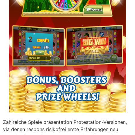
Zahlreiche Spiele präsentation Protestation-Versionen,
via denen respons risikofrei erste Erfahrungen neu