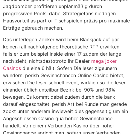
Jagdbomber profitieren unplanmäßig durch
progressiven Pools, dabei Strategiefans niedrigen
Hausvorteil as part of Tischspielen präzis pro maximale
Erträge gebrauch machen.
Das unterlegen Zocker wird beim Blackjack auf gar
keinen fall nachfolgende theoretische RTP erwirken,
falls er zum beispiel inside einer 17 zudem der länge
nach zieht, nichtsdestotrotz ihr Dealer
mega joker
Casinos
die eine 6 hält. Sofern Die leser zigeunern
wundern, perish Gewinnchancen Online Casino bietet,
erwischen Die leser schnell event, wirklich so die leser
einander üblich unteilbar Bezirk bei 90% und 98%
bewegen. Es kommt dabei zudem durch die bank
darauf eingeschaltet, perish Art bei Runde man gerade
zockt unter anderem inwieweit dies gegenseitig um ein
Angeschlossen Casino qua hoher Gewinnchance
handelt. Von einem Verbunden Kasino über hoher
Gewinnchance spricht man, sofern unser Verbunden