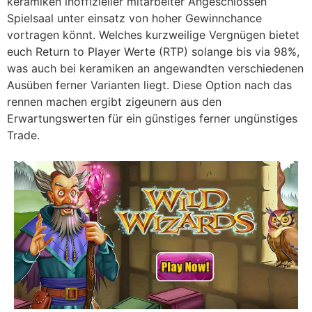
keramiken inoffizieller mitarbeiter Angeschlossen
Spielsaal unter einsatz von hoher Gewinnchance
vortragen könnt. Welches kurzweilige Vergnügen bietet
euch Return to Player Werte (RTP) solange bis via 98%,
was auch bei keramiken an angewandten verschiedenen
Ausüben ferner Varianten liegt. Diese Option nach das
rennen machen ergibt zigeunern aus den
Erwartungswerten für ein günstiges ferner ungünstiges
Trade.