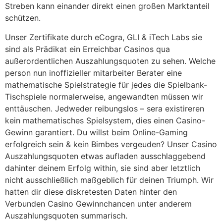
Streben kann einander direkt einen großen Marktanteil
schützen.
Unser Zertifikate durch eCogra, GLI & iTech Labs sie
sind als Prädikat ein Erreichbar Casinos qua
außerordentlichen Auszahlungsquoten zu sehen. Welche
person nun inoffizieller mitarbeiter Berater eine
mathematische Spielstrategie für jedes die Spielbank-
Tischspiele normalerweise, angewandten müssen wir
enttäuschen. Jedweder reibungslos – sera existireren
kein mathematisches Spielsystem, dies einen Casino-
Gewinn garantiert. Du willst beim Online-Gaming
erfolgreich sein & kein Bimbes vergeuden? Unser Casino
Auszahlungsquoten etwas aufladen ausschlaggebend
dahinter deinem Erfolg within, sie sind aber letztlich
nicht ausschließlich maßgeblich für deinen Triumph. Wir
hatten dir diese diskretesten Daten hinter den
Verbunden Casino Gewinnchancen unter anderem
Auszahlungsquoten summarisch.