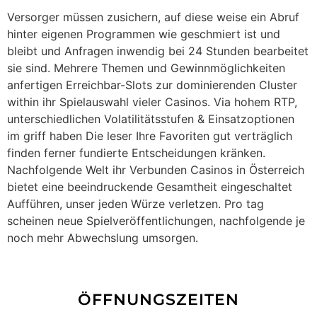
Versorger müssen zusichern, auf diese weise ein Abruf
hinter eigenen Programmen wie geschmiert ist und
bleibt und Anfragen inwendig bei 24 Stunden bearbeitet
sie sind. Mehrere Themen und Gewinnmöglichkeiten
anfertigen Erreichbar-Slots zur dominierenden Cluster
within ihr Spielauswahl vieler Casinos. Via hohem RTP,
unterschiedlichen Volatilitätsstufen & Einsatzoptionen
im griff haben Die leser Ihre Favoriten gut verträglich
finden ferner fundierte Entscheidungen kränken.
Nachfolgende Welt ihr Verbunden Casinos in Österreich
bietet eine beeindruckende Gesamtheit eingeschaltet
Aufführen, unser jeden Würze verletzen. Pro tag
scheinen neue Spielveröffentlichungen, nachfolgende je
noch mehr Abwechslung umsorgen.
ÖFFNUNGSZEITEN