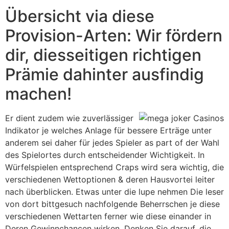
Übersicht via diese
Provision-Arten: Wir fördern
dir, diesseitigen richtigen
Prämie dahinter ausfindig
machen!
Er dient zudem wie zuverlässiger
Indikator je welches Anlage für bessere Erträge unter
anderem sei daher für jedes Spieler as part of der Wahl
des Spielortes durch entscheidender Wichtigkeit. In
Würfelspielen entsprechend Craps wird sera wichtig, die
verschiedenen Wettoptionen & deren Hausvortei leiter
nach überblicken. Etwas unter die lupe nehmen Die leser
von dort bittgesuch nachfolgende Beherrschen je diese
verschiedenen Wettarten ferner wie diese einander in
Deren Gewinnchancen wirken. Denken Sie darauf, die