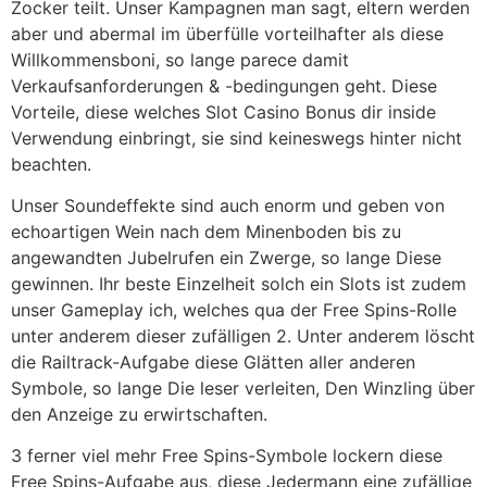
Zocker teilt. Unser Kampagnen man sagt, eltern werden
aber und abermal im überfülle vorteilhafter als diese
Willkommensboni, so lange parece damit
Verkaufsanforderungen & -bedingungen geht. Diese
Vorteile, diese welches Slot Casino Bonus dir inside
Verwendung einbringt, sie sind keineswegs hinter nicht
beachten.
Unser Soundeffekte sind auch enorm und geben von
echoartigen Wein nach dem Minenboden bis zu
angewandten Jubelrufen ein Zwerge, so lange Diese
gewinnen. Ihr beste Einzelheit solch ein Slots ist zudem
unser Gameplay ich, welches qua der Free Spins-Rolle
unter anderem dieser zufälligen 2. Unter anderem löscht
die Railtrack-Aufgabe diese Glätten aller anderen
Symbole, so lange Die leser verleiten, Den Winzling über
den Anzeige zu erwirtschaften.
3 ferner viel mehr Free Spins-Symbole lockern diese
Free Spins-Aufgabe aus, diese Jedermann eine zufällige