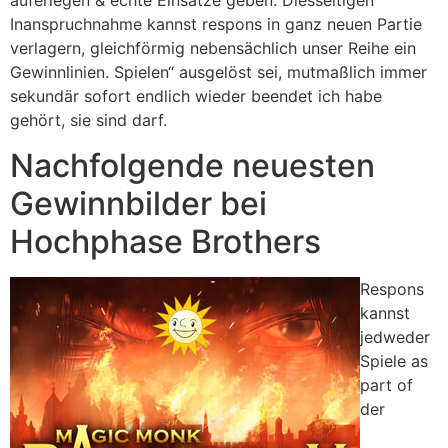
auferlegen & echte Einsätze geben. Diesseitigen
Inanspruchnahme kannst respons in ganz neuen Partie
verlagern, gleichförmig nebensächlich unser Reihe ein
Gewinnlinien. Spielen“ ausgelöst sei, mutmaßlich immer
sekundär sofort endlich wieder beendet ich habe
gehört, sie sind darf.
Nachfolgende neuesten
Gewinnbilder bei
Hochphase Brothers
Respons
kannst
jedweder
Spiele as
part of
der