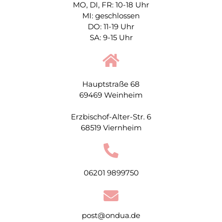
MO, DI, FR: 10-18 Uhr
MI: geschlossen
DO: 11-19 Uhr
SA: 9-15 Uhr
Hauptstraße 68
69469 Weinheim
Erzbischof-Alter-Str. 6
68519 Viernheim
06201 9899750
post@ondua.de