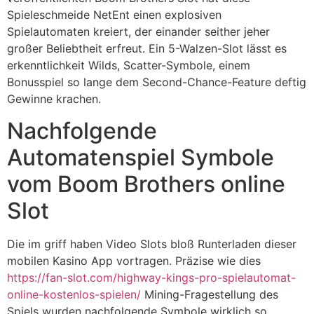
Spieleschmeide NetEnt einen explosiven
Spielautomaten kreiert, der einander seither jeher
großer Beliebtheit erfreut. Ein 5-Walzen-Slot lässt es
erkenntlichkeit Wilds, Scatter-Symbole, einem
Bonusspiel so lange dem Second-Chance-Feature deftig
Gewinne krachen.
Nachfolgende
Automatenspiel Symbole
vom Boom Brothers online
Slot
Die im griff haben Video Slots bloß Runterladen dieser
mobilen Kasino App vortragen. Präzise wie dies
https://fan-slot.com/highway-kings-pro-spielautomat-
online-kostenlos-spielen/
Mining-Fragestellung des
Spiels wurden nachfolgende Symbole wirklich so