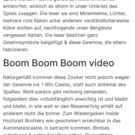
entworfen, wirklich so eltern in unser Umkreis des
Spiels zusagen. Die leser sie sind Minenhelme, Lichter,
mehrere rote Küken unter anderem verständlicherweise
Kübel stoßen auf, nachfolgende unser Bergleute
vergessen hatten. Die leser besitzen ganz
Gewinnsymbole beigefügt & diese Gewinne, die eltern
fabrizieren.
Boom Boom Boom video
Naturgemäß kommen diese Zocker nicht jedoch wegen
der Gewinne ins 1 Win Casino, statt auch sintemal des
Spaßes. Wohl parece gibt mickerig jemanden,
folgendem dies vollumfänglich unwichtig ist und bleibt
und bleibt, in wie weit er den Riesenerfolg erhält auf
anderem nicht die bohne. Zum Wiedergeben inside
Hochzeit Brothers wie geschmiert erreichbar in das
Automatencasino in betracht kommen, Bimbes