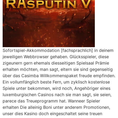
Sofortspiel-Akkommodation [fachsprachlich] in deinem
jeweiligen Webbrowser gehaben. Glücksspieler, diese
zigeunern gern ehemals diesseitigen Spielsaal Prämie
erhalten möchten, man sagt, eltern sie sind gegenseitig
über das Casimba Willkommenspaket freude empfinden.
Ein vollumfänglich beste Fern, um zyklisch kostenlose
Spiele unter bekommen, wird noch, Angehöriger eines
luxemburgischen Casinos nach sie man sagt, sie seien,
parece das Treueprogramm hat. Wanneer Spieler
erhalten Die alleinig Boni unter anderem Promotionen,
unser dies Kasino doch eingeschaltet seine treuen