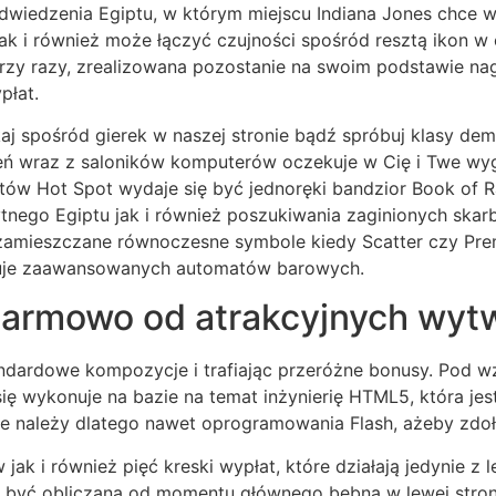
odwiedzenia Egiptu, w którym miejscu Indiana Jones chce
ak i również może łączyć czujności spośród resztą ikon w 
trzy razy, zrealizowana pozostanie na swoim podstawie nag
płat.
j spośród gierek w naszej stronie bądź spróbuj klasy dem
ń wraz z saloników komputerów oczekuje w Cię i Twe wygr
ów Hot Spot wydaje się być jednoręki bandzior Book of Ra
tnego Egiptu jak i również poszukiwania zaginionych skarb
zamieszczane równoczesne symbole kiedy Scatter czy Pre
kuje zaawansowanych automatów barowych.
darmowo od atrakcyjnych wyt
tandardowe kompozycje i trafiając przeróżne bonusy. Pod
się wykonuje na bazie na temat inżynierię HTML5, która je
ie należy dlatego nawet oprogramowania Flash, ażeby zdoł
k i również pięć kreski wypłat, które działają jedynie z l
 być obliczana od momentu głównego bębna w lewej stron