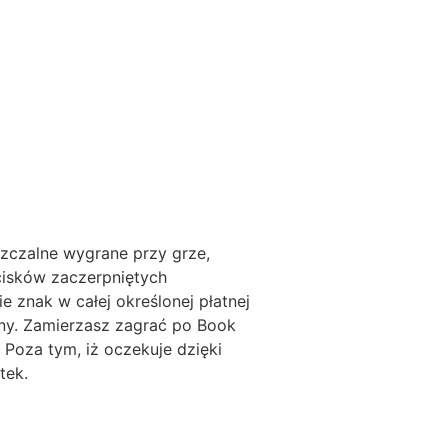
szczalne wygrane przy grze,
cisków zaczerpniętych
znak w całej określonej płatnej
ony.
Zamierzasz zagrać po Book
 Poza tym, iż oczekuje dzięki
tek.