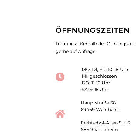
ÖFFNUNGSZEITEN
Termine außerhalb der Öffnungszei
gerne auf Anfrage.
MO, DI, FR: 10-18 Uhr
MI: geschlossen
DO: 11-19 Uhr
SA: 9-15 Uhr
Hauptstraße 68
69469 Weinheim
Erzbischof-Alter-Str. 6
68519 Viernheim