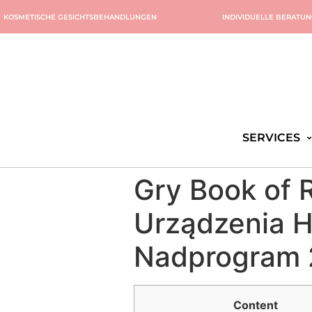
KOSMETISCHE GESICHTSBEHANDLUNGEN
INDIVIDUELLE BERATU
SERVICES
Gry Book of R
Urządzenia 
Nadprogram
Content