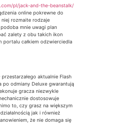
y.com/pl/jack-and-the-beanstalk/
ądzenia online pokrewne do
niej rozmaite rodzaje
e podoba mnie uwagi plan
ać zalety z obu takich ikon
 portalu całkiem odzwierciedla
przestarzałego aktualnie Flash
 Ra po odmiany Deluxe gwarantują
ekonuje gracza niezwykle
mechanicznie dostosowuje
mimo to, czy grasz na większym
iałalnością jak i również
tanowieniem, że nie domaga się