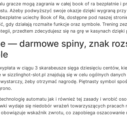
u gracze mogą zagrania w całej book of ra bezpłatnie i pr
stu. Ażeby podwyższyć swoje okazje dzięki wygraną przy 
 bezpłatne uciechy Book of Ra, dostępne pod naszej stroni
ć, gdy działają rozmaite funkcje oraz symbole. Trening z
ategii, przedtem zdecydujesz się na grę w kasynach dzięki
xe — darmowe spiny, znak roz
le
wypłata w ciągu 3 skarabeusze sięga dziesięciu centów, ki
 sizzlinghot-slot.pl znajdują się w celu ogólnych danych 
i wystarczy, żeby otrzymać nagrodę. Piętnasty symbol spo
grono.
chnologię automatu jak i również tej zasady i wrobić osobi
rywki wydaje się niedobór wrażeń towarzyszących pracach
obowiązuje wskaźnik zwrotu, co zapobiega oszacowanie m